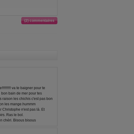
(2) commentaires
!!!!!!!! va te baigner pour te
un bon bain de mer pour tes
s raison les chichis c'est pas bon
nd on les mange.hummm
Christophe n'est pas là. Et
rs. Ras le bol.
n chéri. Bisous bisous