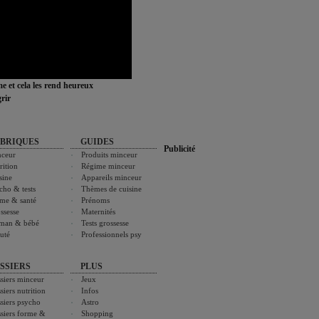
ime et cela les rend heureux
rir
BRIQUES
GUIDES
Publicité
ceur
Produits minceur
rition
Régime minceur
sine
Appareils minceur
cho & tests
Thèmes de cuisine
me & santé
Prénoms
ssesse
Maternités
man & bébé
Tests grossesse
uté
Professionnels psy
SSIERS
PLUS
siers minceur
Jeux
siers nutrition
Infos
siers psycho
Astro
siers forme &
Shopping