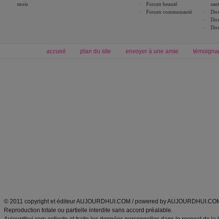
mois
Forum beauté
san
Forum communauté
Dos
Dos
Dos
accueil
plan du site
envoyer à une amie
témoigna
Forum minceur
Forum cuisine
Commencer un régime
boissons, vins et cocktails
Alimentation équilibrée et nutrition
astuces et bons plans
Minceur
Recette cuisine
exercices physiques
recette facile
produits minceur
Recette poulet
Tags
:
ventre plat
|
maigrir des fesses
|
abdominaux
|
régime américain
|
régime mayo
|
Découvrez aussi
:
exercices abdominaux
|
recette wok
|
ANXA Partenaires
:
Recette
de cuisine |
Recette cuisine
|
© 2011 copyright et éditeur AUJOURDHUI.COM / powered by AUJOURDHUI.CO
Reproduction totale ou partielle interdite sans accord préalable.