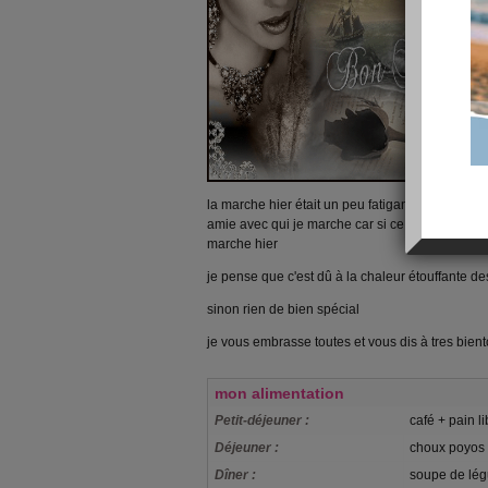
la marche hier était un peu fatigante car j'étai
amie avec qui je marche car si ce n'était pas elle
marche hier
je pense que c'est dû à la chaleur étouffante d
sinon rien de bien spécial
je vous embrasse toutes et vous dis à tres bient
mon alimentation
Petit-déjeuner :
café + pain 
Déjeuner :
choux poyos 
Dîner :
soupe de lé