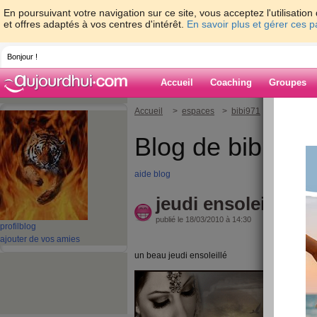
En poursuivant votre navigation sur ce site, vous acceptez l'utilisati
et offres adaptés à vos centres d'intérêt.
En savoir plus et gérer ces 
Bonjour !
Accueil
Coaching
Groupes
Accueil
>
espaces
>
bibi971
> jeudi ensol
Blog de bibi971
aide blog
jeudi ensoleillé
publié le 18/03/2010 à 14:30
profil
blog
ajouter de vos amies
un beau jeudi ensoleillé