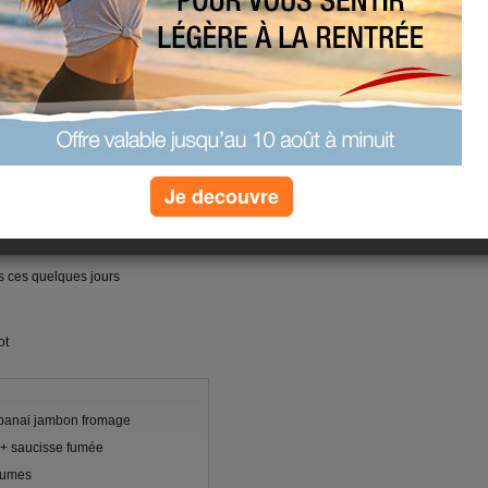
Je decouvre
s pas trop en forme je remercie mon
 je crois que je n'aurai pas fait la
es ces quelques jours
ot
libanai jambon fromage
+ saucisse fumée
gumes