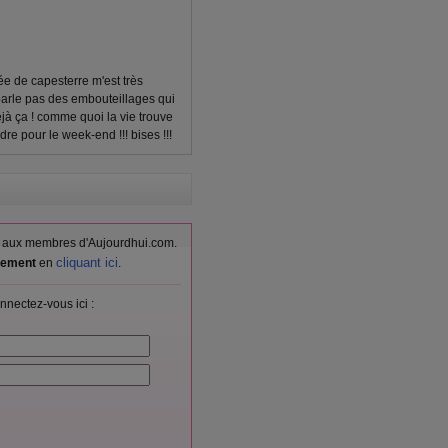
rsée de capesterre m'est très
 parle pas des embouteillages qui
éjà ça ! comme quoi la vie trouve
re pour le week-end !!! bises !!!
vés aux membres d'Aujourdhui.com.
cliquant ici
itement
en
.
nnectez-vous ici :