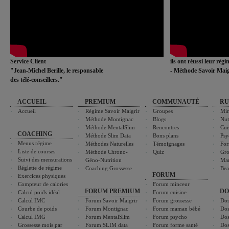
Service Client
ils ont réussi leur rég
"Jean-Michel Berille, le responsable
- Méthode Savoir Maig
des télé-conseillers."
ACCUEIL
PREMIUM
COMMUNAUTÉ
RU
Accueil
Régime Savoir Maigrir
Groupes
Min
Méthode Montignac
Blogs
Nut
Méthode MentalSlim
Rencontres
Cui
COACHING
Méthode Slim Data
Bons plans
Psy
Menus régime
Méthodes Naturelles
Témoignages
For
Liste de courses
Méthode Chrono-
Quiz
Gro
Suivi des mensurations
Géno-Nutrition
Ma
Réglette de régime
Coaching Grossesse
Bea
FORUM
Exercices physiques
Compteur de calories
Forum minceur
FORUM PREMIUM
DO
Calcul poids idéal
Forum cuisine
Calcul IMC
Forum Savoir Maigrir
Forum grossesse
Dos
Courbe de poids
Forum Montignac
Forum maman bébé
Dos
Calcul IMG
Forum MentalSlim
Forum psycho
Dos
Grossesse mois par
Forum SLIM data
Forum forme santé
Dos