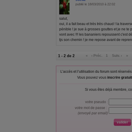
publié le 18/03/2010 à 22:02
salut,
oui, il a fait beau et très très chaud ! la trave
pénible ! je sue à grosses gouttes et je ne te
vont avec !!! les bananiers repoussent c'est d
tjs son chemin ! je me repose avant de reprend
1 - 2 de 2
«
‹ Préc.
1
Suiv. ›
»
L’accès et l’utilisation du forum sont réser
Vous pouvez vous
inscrire gratu
Si vous êtes déjà membre, co
votre pseudo :
votre mot de passe :
(envoyé par email)