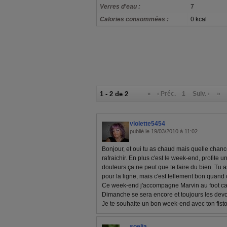
Verres d'eau :
7
Calories consommées :
0 kcal
1 - 2 de 2
«
‹ Préc.
1
Suiv. ›
»
violette5454
publié le 19/03/2010 à 11:02
Bonjour, et oui tu as chaud mais quelle chance!!
rafraichir. En plus c'est le week-end, profite 
douleurs ça ne peut que te faire du bien. Tu a
pour la ligne, mais c'est tellement bon qua
Ce week-end j'accompagne Marvin au foot car 
Dimanche se sera encore et toujours les devoi
Je te souhaite un bon week-end avec ton fisto
soelia