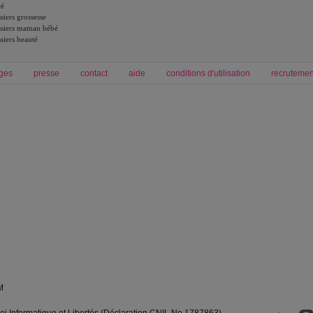
té
siers grossesse
siers maman bébé
siers beauté
ges
presse
contact
aide
conditions d'utilisation
recrutemen
Forum grossesse et bébé
Forum psychologie
envie de bébé et de devenir maman
développement personnel et spiritua
accouchement et naissance de bébé
couple et sexualité
Grossesse et femme enceinte
Psychologie
symptome grossesse
intelligence et test de qi
calendrier de grossesse
test qi
régime protéiné
|
maigrir du ventre
|
M