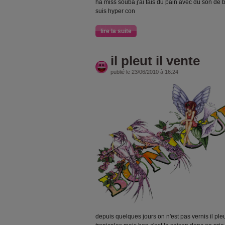
ha miss souba j'ai fais du pain avec du son de bl
suis hyper con
lire la suite
il pleut il vente
publié le 23/06/2010 à 16:24
depuis quelques jours on n'est pas vernis il ple