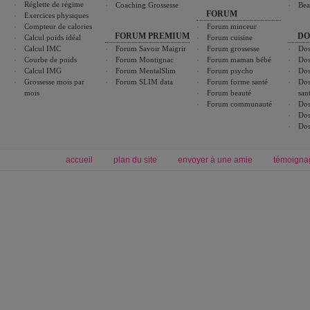
Réglette de régime
Coaching Grossesse
Bea
FORUM
Exercices physiques
Compteur de calories
Forum minceur
FORUM PREMIUM
DO
Calcul poids idéal
Forum cuisine
Calcul IMC
Forum Savoir Maigrir
Forum grossesse
Dos
Courbe de poids
Forum Montignac
Forum maman bébé
Dos
Calcul IMG
Forum MentalSlim
Forum psycho
Dos
Grossesse mois par
Forum SLIM data
Forum forme santé
Dos
mois
Forum beauté
san
Forum communauté
Dos
Dos
Dos
accueil
plan du site
envoyer à une amie
témoigna
Forum minceur
Forum cuisine
Commencer un régime
boissons, vins et cocktails
Alimentation équilibrée et nutrition
astuces et bons plans
Minceur
Recette cuisine
exercices physiques
recette facile
produits minceur
Recette poulet
Tags
:
ventre plat
|
maigrir des fesses
|
abdominaux
|
régime américain
|
régime mayo
|