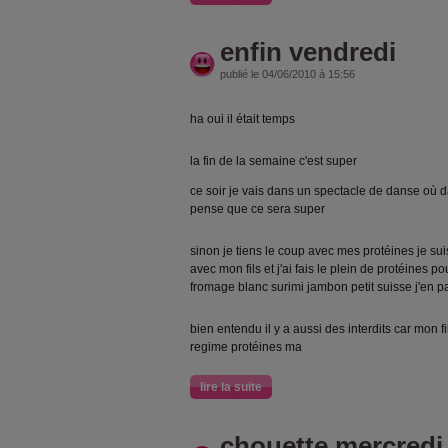
enfin vendredi
publié le 04/06/2010 à 15:56
ha oui il était temps
la fin de la semaine c'est super
ce soir je vais dans un spectacle de danse où d
pense que ce sera super
sinon je tiens le coup avec mes protéines je suis
avec mon fils et j'ai fais le plein de protéines p
fromage blanc surimi jambon petit suisse j'en p
bien entendu il y a aussi des interdits car mon fi
regime protéines ma
lire la suite
chouette mercredi