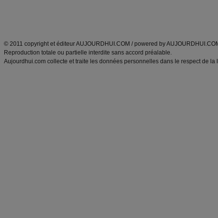
Découvrez aussi
:
exercices abdominaux
|
recette wok
|
ANXA Partenaires
:
Recette
de cuisine |
Recette cuisine
|
© 2011 copyright et éditeur AUJOURDHUI.COM / powered by AUJOURDHUI.CO
Reproduction totale ou partielle interdite sans accord préalable.
Aujourdhui.com collecte et traite les données personnelles dans le respect de la 