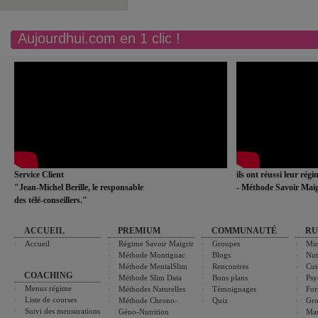
Aujourdhui.com en 1 clic !
Service Client
ils ont réussi leur rég
"Jean-Michel Berille, le responsable
- Méthode Savoir Maig
des télé-conseillers."
ACCUEIL
PREMIUM
COMMUNAUTÉ
RU
Accueil
Régime Savoir Maigrir
Groupes
Min
Méthode Montignac
Blogs
Nut
Méthode MentalSlim
Rencontres
Cui
COACHING
Méthode Slim Data
Bons plans
Psy
Menus régime
Méthodes Naturelles
Témoignages
For
Liste de courses
Méthode Chrono-
Quiz
Gro
Suivi des mensurations
Géno-Nutrition
Ma