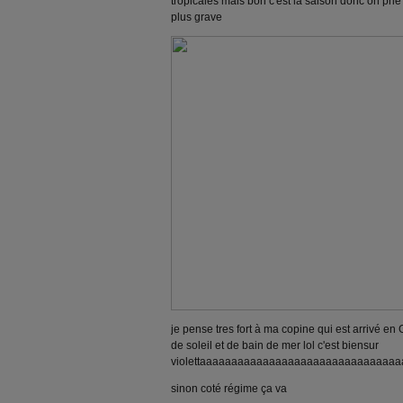
tropicales mais bon c'est la saison donc on prie 
plus grave
je pense tres fort à ma copine qui est arrivé en
de soleil et de bain de mer lol c'est biensur
violettaaaaaaaaaaaaaaaaaaaaaaaaaaaaaaaa
sinon coté régime ça va