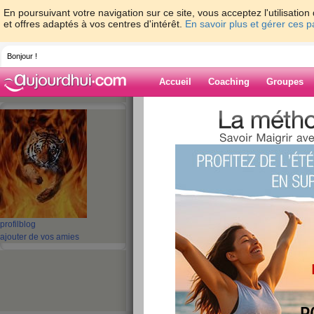
En poursuivant votre navigation sur ce site, vous acceptez l'utilisati
et offres adaptés à vos centres d'intérêt.
En savoir plus et gérer ces 
Bonjour !
Accueil
Coaching
Groupes
Accueil
>
espaces
>
bibi971
Blog de bibi971
aide blog
51 - 60 de 523
profil
blog
«
1 - 10
11 - 20
21 - 30
31 - 40
41 - 50
51 - 5
ajouter de vos amies
«
‹ Préc.
1
2
3
4
5
6
le ciel est bleu et 
chantent