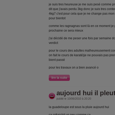
je suis tres heureuse je me suis pesé comme p
dit que j'avais perdu 3kg donc je suis tres conte
4kg7 c'est pour cela que je ne change pas mon 
pour bientot
comme les ragnagnas sont là en ce moment je p
prochaine ce sera mieux
j'ai décidé de me peser une fois par semaine do
verdict
pour le cours des adultes malheureusement comm
on fait le cours de karaté)je ne pouvais pas pre
bient passé
pour les travaux on a bien avancé o
lire la suite
aujourd hui il pleut
publié le 10/06/2010 à 20:20
la guadeloupe est sous la pluie aujourd hui
ça rafraichit un peu comme ça