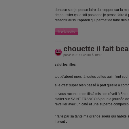
donc ce soir je pense faire du stepper car la 
de poussier ça le fait pas donc je pense faire à
ressortir aussi l'apareil qui permet de faire de
lire la suite
chouette il fait be
publié le 31/05/2010 à 18:13
salut les filles
tout d'abord merci à toutes celles qui m'ont sou
elle c'est super bien passé à part qu'elle a co
je vous raconte mon fils à mis son réveil à 5h 
d'aller sur SAINT-FRANCOIS pour la journée do
réveiller avec un café et une superbe compositi
" faite par sa tante ma grande soeur qui habite su
il avait c