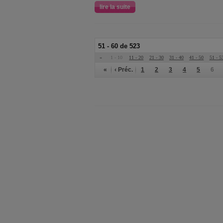
lire la suite
51 - 60 de 523
«
1 - 10
11 - 20
21 - 30
31 - 40
41 - 50
51 - 5
«
‹ Préc.
1
2
3
4
5
6