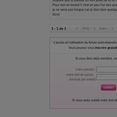
j'espère que tu passse un bon jeudi de la mi 
Pour moi no boulot !! c'est un peu l'un des a
je ne serai pas longue car je dois faire quel
bizzz
1 - 1 de 1
«
‹ Préc.
1
Suiv. ›
»
L’accès et l’utilisation du forum sont réser
Vous pouvez vous
inscrire gratu
Si vous êtes déjà membre, co
votre pseudo :
votre mot de passe :
(envoyé par email)
Si vous avez oublié votre mot 