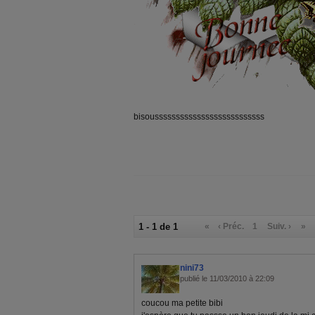
bisoussssssssssssssssssssssssss
1 - 1 de 1
«
‹ Préc.
1
Suiv. ›
»
nini73
publié le 11/03/2010 à 22:09
coucou ma petite bibi