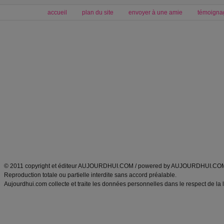
accueil
plan du site
envoyer à une amie
témoigna
Forum minceur
Forum cuisine
Commencer un régime
boissons, vins et cocktails
Alimentation équilibrée et nutrition
astuces et bons plans
Minceur
Recette cuisine
exercices physiques
recette facile
produits minceur
Recette poulet
Tags
:
ventre plat
|
maigrir des fesses
|
abdominaux
|
régime américain
|
régime mayo
|
Découvrez aussi
:
exercices abdominaux
|
recette wok
|
ANXA Partenaires
:
Recette
de cuisine |
Recette cuisine
|
© 2011 copyright et éditeur AUJOURDHUI.COM / powered by AUJOURDHUI.CO
Reproduction totale ou partielle interdite sans accord préalable.
Aujourdhui.com collecte et traite les données personnelles dans le respect de la 