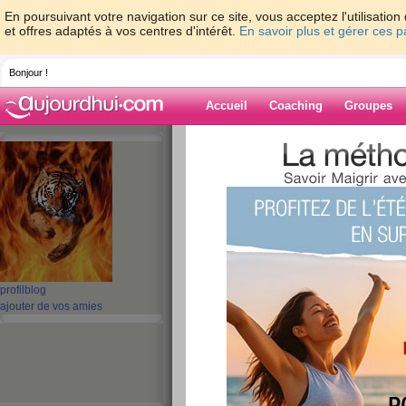
En poursuivant votre navigation sur ce site, vous acceptez l'utilisati
et offres adaptés à vos centres d'intérêt.
En savoir plus et gérer ces 
Bonjour !
Accueil
Coaching
Groupes
Accueil
>
espaces
>
bibi971
> micarême
Blog de bibi971
aide blog
micarême
publié le 11/03/2010 à 14:40
profil
blog
ajouter de vos amies