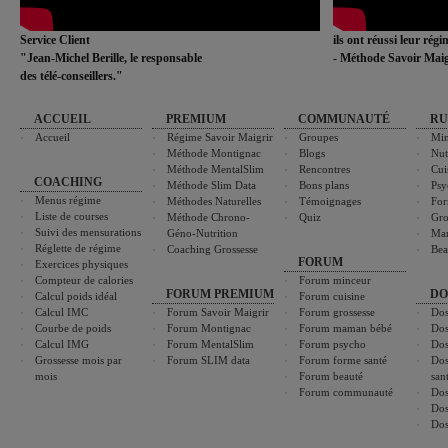
Service Client
ils ont réussi leur rég
"Jean-Michel Berille, le responsable
- Méthode Savoir Maig
des télé-conseillers."
ACCUEIL
PREMIUM
COMMUNAUTÉ
RU
Accueil
Régime Savoir Maigrir
Groupes
Min
Méthode Montignac
Blogs
Nut
Méthode MentalSlim
Rencontres
Cui
COACHING
Méthode Slim Data
Bons plans
Psy
Menus régime
Méthodes Naturelles
Témoignages
For
Liste de courses
Méthode Chrono-
Quiz
Gro
Suivi des mensurations
Géno-Nutrition
Ma
Réglette de régime
Coaching Grossesse
Bea
FORUM
Exercices physiques
Compteur de calories
Forum minceur
FORUM PREMIUM
DO
Calcul poids idéal
Forum cuisine
Calcul IMC
Forum Savoir Maigrir
Forum grossesse
Dos
Courbe de poids
Forum Montignac
Forum maman bébé
Dos
Calcul IMG
Forum MentalSlim
Forum psycho
Dos
Grossesse mois par
Forum SLIM data
Forum forme santé
Dos
mois
Forum beauté
san
Forum communauté
Dos
Dos
Dos