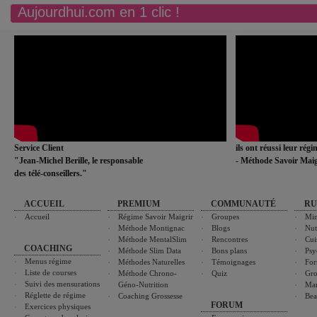
Aujourdhui.com en 1 clic !
Service Client
ils ont réussi leur rég
"Jean-Michel Berille, le responsable
- Méthode Savoir Maig
des télé-conseillers."
ACCUEIL
PREMIUM
COMMUNAUTÉ
RU
Accueil
Régime Savoir Maigrir
Groupes
Min
Méthode Montignac
Blogs
Nut
Méthode MentalSlim
Rencontres
Cui
COACHING
Méthode Slim Data
Bons plans
Psy
Menus régime
Méthodes Naturelles
Témoignages
For
Liste de courses
Méthode Chrono-
Quiz
Gro
Suivi des mensurations
Géno-Nutrition
Ma
Réglette de régime
Coaching Grossesse
Bea
FORUM
Exercices physiques