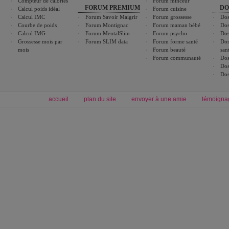
Compteur de calories
Forum minceur
FORUM PREMIUM
DO
Calcul poids idéal
Forum cuisine
Calcul IMC
Forum Savoir Maigrir
Forum grossesse
Dos
Courbe de poids
Forum Montignac
Forum maman bébé
Dos
Calcul IMG
Forum MentalSlim
Forum psycho
Dos
Grossesse mois par
Forum SLIM data
Forum forme santé
Dos
mois
Forum beauté
san
Forum communauté
Dos
Dos
Dos
accueil
plan du site
envoyer à une amie
témoigna
Forum minceur
Forum cuisine
Commencer un régime
boissons, vins et cocktails
Alimentation équilibrée et nutrition
astuces et bons plans
Minceur
Recette cuisine
exercices physiques
recette facile
produits minceur
Recette poulet
Tags
:
ventre plat
|
maigrir des fesses
|
abdominaux
|
régime américain
|
régime mayo
|
Découvrez aussi
:
exercices abdominaux
|
recette wok
|