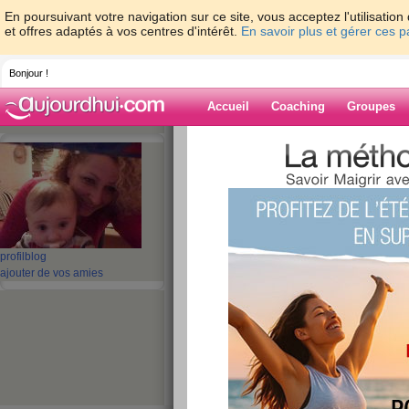
En poursuivant votre navigation sur ce site, vous acceptez l'utilisati
et offres adaptés à vos centres d'intérêt.
En savoir plus et gérer ces 
Bonjour !
Accueil
Coaching
Groupes
Accueil
>
espaces
>
fleurdetatou
Blog de fleurdet
aide blog
profil
blog
ajouter de vos amies
11 - 20 de 458
«
1 - 10
11 - 20
21 - 30
31 - 40
41 - 46
»
«
‹ Préc.
1
2
3
4
5
6
un moment rien q
publié le 06/03/2012 à 22:09