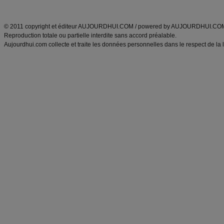
ANXA Partenaires
:
Recette
de cuisine |
Recette cuisine
|
© 2011 copyright et éditeur AUJOURDHUI.COM / powered by AUJOURDHUI.CO
Reproduction totale ou partielle interdite sans accord préalable.
Aujourdhui.com collecte et traite les données personnelles dans le respect de la 