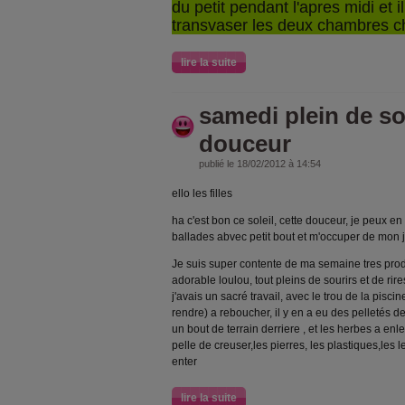
du petit pendant l'apres midi et il
transvaser les deux chambres c
lire la suite
samedi plein de sol
douceur
publié le 18/02/2012 à 14:54
ello les filles
ha c'est bon ce soleil, cette douceur, je peux en 
ballades abvec petit bout et m'occuper de mon 
Je suis super contente de ma semaine tres produc
adorable loulou, tout pleins de sourirs et de rir
j'avais un sacré travail, avec le trou de la pisci
rendre) a reboucher, il y en a eu des pelletés de
un bout de terrain derriere , et les herbes a en
pelle de creuser,les pierres, les plastiques,les
enter
lire la suite