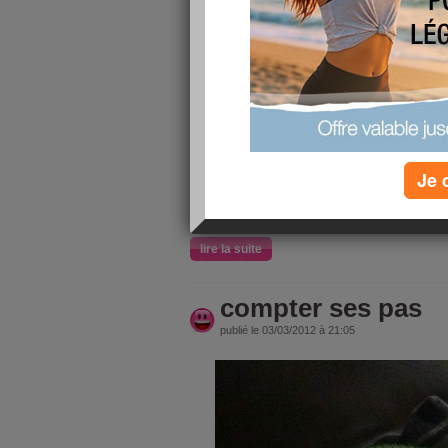
kikou les filles
mon podometre d'aujourd'hui .com est genial, ça
perdus, et distance ,j'adore , et je me rends 
boulot, et pour les calories, il en faut des pas pou
J'ai passé un dimanche un peu sur les nerfs, j'
gala avec ma cousine au resto chinois et d'aller
creative a Arcachon.Donc deja le petit etait un
matin, donc je le repose dans son lit pour sa sie
Je 
13h pour qu'on parte au resto.
Liam rale,dans la poussette,on le pose entre
lire la suite
compter ses pas
publié le 03/03/2012 à 21:05