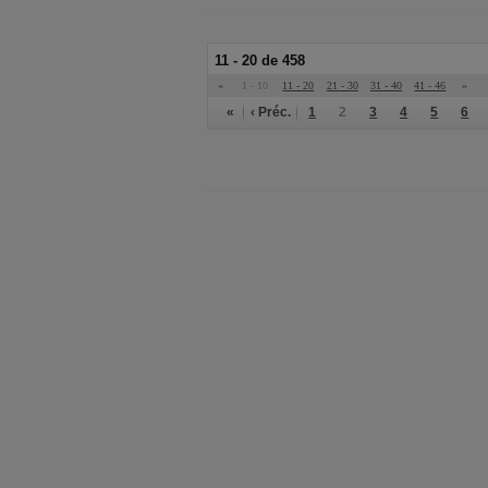
11 - 20 de 458
«
1 - 10
11 - 20
21 - 30
31 - 40
41 - 46
»
«
‹ Préc.
1
2
3
4
5
6