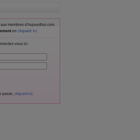
vés aux membres d'Aujourdhui.com.
cliquant ici
itement
en
.
nnectez-vous ici :
de passe,
cliquant ici
.