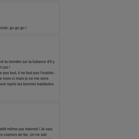
iole, go go go !
ré ta montée sur la balance d'il y
t cas !
pas tout, il ne faut pas l'oublier...
 ce mois-ci mais je ne me sens
voir repris les bonnes habitudes
éfi même par internet ! Je vais
s copines de fac, on ne sait