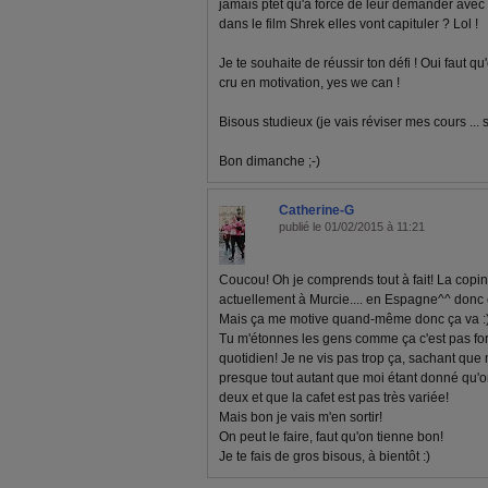
jamais ptet qu'à force de leur demander avec 
dans le film Shrek elles vont capituler ? Lol !
Je te souhaite de réussir ton défi ! Oui faut 
cru en motivation, yes we can !
Bisous studieux (je vais réviser mes cours ... 
Bon dimanche ;-)
Catherine-G
publié le 01/02/2015 à 11:21
Coucou! Oh je comprends tout à fait! La copine 
actuellement à Murcie.... en Espagne^^ donc c
Mais ça me motive quand-même donc ça va :
Tu m'étonnes les gens comme ça c'est pas for
quotidien! Je ne vis pas trop ça, sachant que
presque tout autant que moi étant donné qu'o
deux et que la cafet est pas très variée!
Mais bon je vais m'en sortir!
On peut le faire, faut qu'on tienne bon!
Je te fais de gros bisous, à bientôt :)