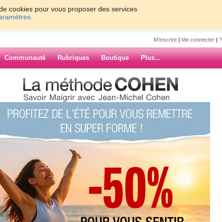
on de cookies pour vous proposer des services
paramètres.
M'inscrire
|
Me connecter
|
?
Communauté
Rubriques
Boutique
Plus...
di 31/01/2015
bread
tranches de brioche maison avec du
ARCHIVES