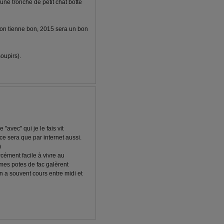
une tronche de petit chat botté
qu'on tienne bon, 2015 sera un bon
soupirs).
"avec" qui je le fais vit
e sera que par internet aussi.
)
cément facile à vivre au
 mes potes de fac galèrent
n a souvent cours entre midi et