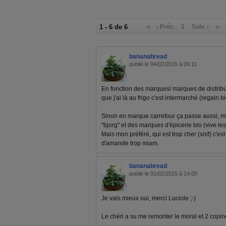
1 - 6 de 6
«
‹ Préc.
1
Suiv. ›
»
bananabread
publié le 04/02/2015 à 09:11
En fonction des marques/ marques de distribut
que j'ai là au frigo c'est intermarché (regain bi
Sinon en marque carrefour ça passe aussi, mêm
"bjorg" et des marques d'épicerie bio (vive les
Mais mon préféré, qui est trop cher (snif) c'est 
d'amande trop miam.
bananabread
publié le 01/02/2015 à 14:00
Je vais mieux oui, merci Luciole ;-)
Le chéri a su me remonter le moral et 2 copine