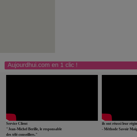
Aujourdhui.com en 1 clic !
Service Client
ils ont réussi leur rég
"Jean-Michel Berille, le responsable
- Méthode Savoir Maig
des télé-conseillers."