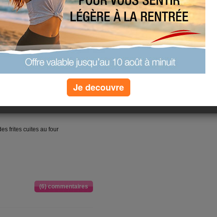
bien piquant
ut à l'heure
ja chocolaté très froid + 1/2 tasse
Je decouvre
ur/légumes, 1 tranche de fromage
des frites cuites au four
(6) commentaires