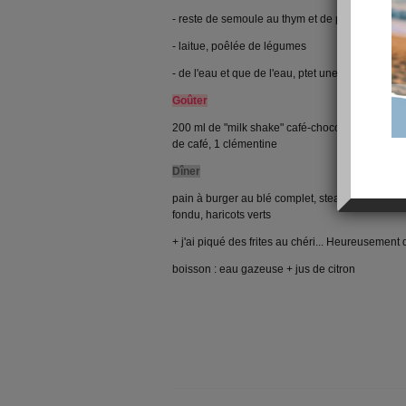
- reste de semoule au thym et de porc massalé 
- laitue, poêlée de légumes
- de l'eau et que de l'eau, ptet une clémentine to
Goûter
200 ml de "milk shake" café-chocolat : lait de so
de café, 1 clémentine
Dîner
pain à burger au blé complet, steak de boulgo
fondu, haricots verts
+ j'ai piqué des frites au chéri... Heureusement 
boisson : eau gazeuse + jus de citron