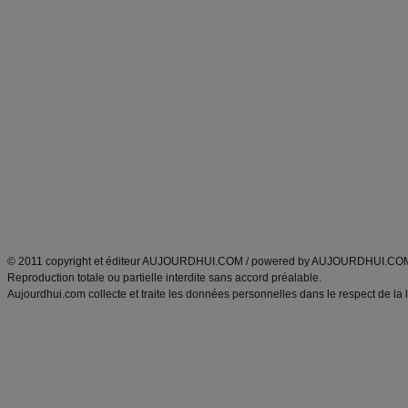
Forum minceur
Forum cuisine
Commencer un régime
boissons, vins et cocktails
Alimentation équilibrée et nutrition
astuces et bons plans
Minceur
Recette cuisine
exercices physiques
recette facile
produits minceur
Recette poulet
Tags
:
ventre plat
|
maigrir des fesses
|
abdominaux
|
régime américain
|
régime mayo
|
Découvrez aussi
:
exercices abdominaux
|
recette wok
|
ANXA Partenaires
:
Recette
de cuisine |
Recette cuisine
|
© 2011 copyright et éditeur AUJOURDHUI.COM / powered by AUJOURDHUI.CO
Reproduction totale ou partielle interdite sans accord préalable.
Aujourdhui.com collecte et traite les données personnelles dans le respect de la 