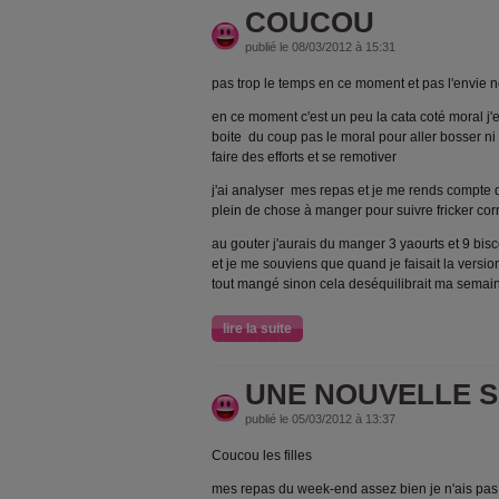
COUCOU
publié le 08/03/2012 à 15:31
pas trop le temps en ce moment et pas l'envie 
en ce moment c'est un peu la cata coté moral j'
boite du coup pas le moral pour aller bosser ni p
faire des efforts et se remotiver
j'ai analyser mes repas et je me rends compte q
plein de chose à manger pour suivre fricker co
au gouter j'aurais du manger 3 yaourts et 9 bi
et je me souviens que quand je faisait la vers
tout mangé sinon cela deséquilibrait ma semaine
lire la suite
UNE NOUVELLE 
publié le 05/03/2012 à 13:37
Coucou les filles
mes repas du week-end assez bien je n'ais pas 