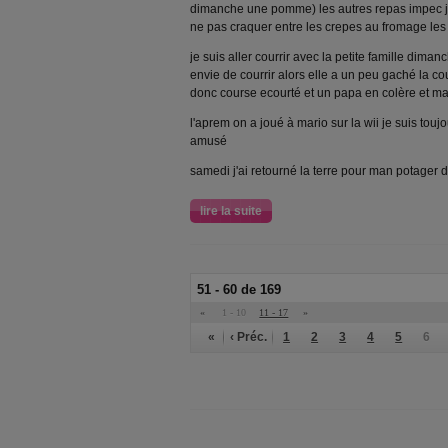
dimanche une pomme) les autres repas impec j'a
ne pas craquer entre les crepes au fromage les c
je suis aller courrir avec la petite famille diman
envie de courrir alors elle a un peu gaché la co
donc course ecourté et un papa en colère et 
l'aprem on a joué à mario sur la wii je suis touj
amusé
samedi j'ai retourné la terre pour man potager d
lire la suite
51 - 60 de 169
«
1 - 10
11 - 17
»
«
‹ Préc.
1
2
3
4
5
6