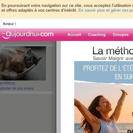
En poursuivant votre navigation sur ce site, vous acceptez l'utilisati
et offres adaptés à vos centres d'intérêt.
En savoir plus et gérer ces 
Bonjour !
Accueil
Coaching
Groupes
Accueil
>
espaces
>
superbabou
Blog de superb
aide blog
profil
blog
ajouter de vos amies
51 - 60 de 169
«
1 - 10
11 - 17
»
«
‹ Préc.
1
2
3
4
5
6
2eme jour
publié le 17/04/2012 à 08:57