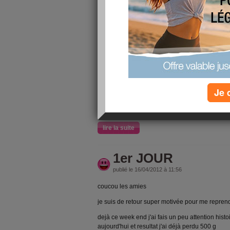
Coucou
alors aujourd'hui c'est pas la grande forme j'ai 
j'ai arreté les medicaments alors la douleur revi
sinon le moral est toujours bon je suis content
grignotage et surtout pas d'envie de gateaux. d'
carrés de chocolat (je les garde pour le soir deva
j'ai pas eu le temps de les mangé
comme je m'en doutais, hier je n'ai pas eu le te
Je 
sur j'en fait, je quitte vers 17h15 donc rentré à
le temps de me bouger un peu, en plus mon ché
lire la suite
1er JOUR
publié le 16/04/2012 à 11:56
coucou les amies
je suis de retour super motivée pour me repren
dejà ce week end j'ai fais un peu attention histo
aujourd'hui et resultat j'ai déjà perdu 500 g