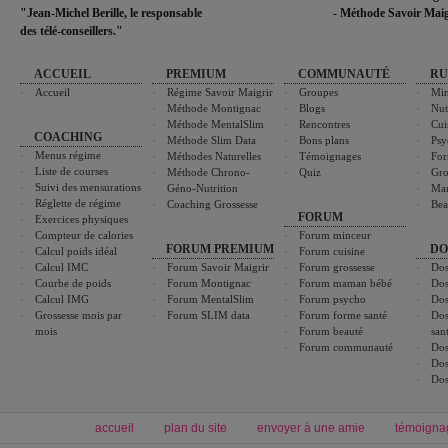
"Jean-Michel Berille, le responsable
- Méthode Savoir Maig
des télé-conseillers."
ACCUEIL
PREMIUM
COMMUNAUTÉ
RU
Accueil
Régime Savoir Maigrir
Groupes
Min
Méthode Montignac
Blogs
Nut
Méthode MentalSlim
Rencontres
Cui
COACHING
Méthode Slim Data
Bons plans
Psy
Menus régime
Méthodes Naturelles
Témoignages
For
Liste de courses
Méthode Chrono-
Quiz
Gro
Suivi des mensurations
Géno-Nutrition
Ma
Réglette de régime
Coaching Grossesse
Bea
FORUM
Exercices physiques
Compteur de calories
Forum minceur
FORUM PREMIUM
DO
Calcul poids idéal
Forum cuisine
Calcul IMC
Forum Savoir Maigrir
Forum grossesse
Dos
Courbe de poids
Forum Montignac
Forum maman bébé
Dos
Calcul IMG
Forum MentalSlim
Forum psycho
Dos
Grossesse mois par
Forum SLIM data
Forum forme santé
Dos
mois
Forum beauté
san
Forum communauté
Dos
Dos
Dos
accueil
plan du site
envoyer à une amie
témoigna