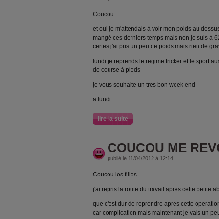
Coucou
et oui je m'attendais à voir mon poids au dessus 
mangé ces derniers temps mais non je suis à 62.
certes j'ai pris un peu de poids mais rien de gr
lundi je reprends le regime fricker et le sport au
de course à pieds
je vous souhaite un tres bon week end
a lundi
lire la suite
COUCOU ME REV
publié le 11/04/2012 à 12:14
Coucou les filles
j'ai repris la route du travail apres cette petite 
que c'est dur de reprendre apres cette operatio
car complication mais maintenant je vais un peu