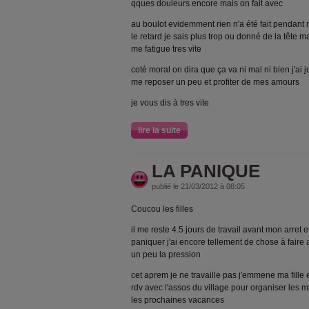
qques douleurs encore mais on fait avec
au boulot evidemment rien n'a été fait pendant m
le retard je sais plus trop ou donné de la tête m
me fatigue tres vite
coté moral on dira que ça va ni mal ni bien j'ai 
me reposer un peu et profiter de mes amours
je vous dis à tres vite
lire la suite
LA PANIQUE
publié le 21/03/2012 à 08:05
Coucou les filles
il me reste 4.5 jours de travail avant mon arr
paniquer j'ai encore tellement de chose à faire
un peu la pression
cet aprem je ne travaille pas j'emmene ma fille e
rdv avec l'assos du village pour organiser les 
les prochaines vacances