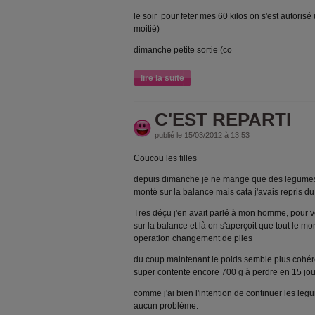
le soir pour feter mes 60 kilos on s'est autorisé
moitié)
dimanche petite sortie (co
lire la suite
C'EST REPARTI
publié le 15/03/2012 à 13:53
Coucou les filles
depuis dimanche je ne mange que des legumes et
monté sur la balance mais cata j'avais repris du
Tres déçu j'en avait parlé à mon homme, pour v
sur la balance et là on s'aperçoit que tout le m
operation changement de piles
du coup maintenant le poids semble plus cohéren
super contente encore 700 g à perdre en 15 jou
comme j'ai bien l'intention de continuer les le
aucun problème.