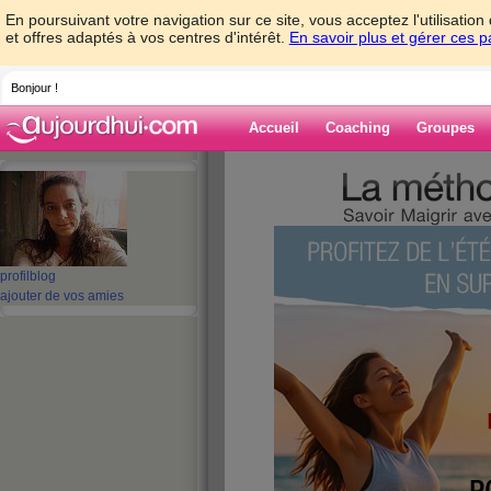
En poursuivant votre navigation sur ce site, vous acceptez l'utilisati
et offres adaptés à vos centres d'intérêt.
En savoir plus et gérer ces 
Bonjour !
Accueil
Coaching
Groupes
Accueil
>
espaces
>
flodiet
Blog de f
aide blog
profil
blog
ajouter de vos amies
1 - 10 de 97
«
‹ Préc.
1
2
3
4
5
Une nouvelle année
publié le 01/01/2010 à 08:42