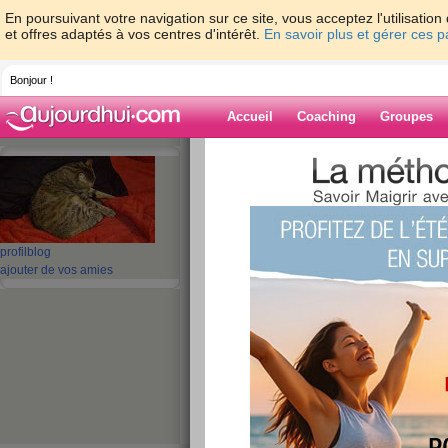
En poursuivant votre navigation sur ce site, vous acceptez l'utilisati
et offres adaptés à vos centres d'intérêt.
En savoir plus et gérer ces 
Bonjour !
Accueil
Coaching
Groupes
Accueil
>
espaces
>
Yaneth
Blog de Yaneth
aide blog
profil
blog
ajouter de vos amies
1 - 10 de 14
«
‹ Préc.
1
2
Suiv. ›
Reprise régime.
publié le 02/05/2016 à 19:48
Ca y est ! C'est repartis pour recommencer mon 
déjeuner léger. Chocolat chaud, deux tartine de 
haricot vert et steak haché. Fromage et clémenti