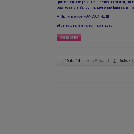
que d'habitude je saute le repas du matin), du
pas resservis, j'ai pu manger a ma faim sans me 
A 4h, j'ai mangé MANDARINE !!!
et ce soir, j'ai été raisonnable avec
lire la suite
1 - 10 de 14
«
‹ Préc.
1
2
Suiv. ›