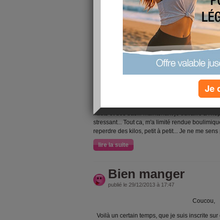
j'hésite... choux fleur ou soupe... ??
lire la suite
Repartir à zéro!
publié le 01/05/2016 à 23:45
Bonjour tout le monde... Voici quelqu'un temps q
Je 
pourquoi ? Parce que j'avais réussis à perdre pa
75kg pour 1m57... Qu'est ce qui s'est passé pou
avec mon copain, j'ai fais une formation stress
hauts et des bas... Maintenant je travaille à l'h
stressant... Tout ca, m'a limité rendue boulimiqu
reperdre des kilos, petit à petit... Je ne me sen
lire la suite
Bien manger
publié le 29/12/2013 à 17:47
Coucou,
Voilà un certain temps, que je suis inscrite sur