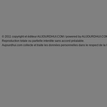
produits minceur
Recette poulet
Tags
:
ventre plat
|
maigrir des fesses
|
abdominaux
|
régime américain
|
régime mayo
|
Découvrez aussi
:
exercices abdominaux
|
recette wok
|
ANXA Partenaires
:
Recette
de cuisine |
Recette cuisine
|
© 2011 copyright et éditeur AUJOURDHUI.COM / powered by AUJOURDHUI.CO
Reproduction totale ou partielle interdite sans accord préalable.
Aujourdhui.com collecte et traite les données personnelles dans le respect de la 