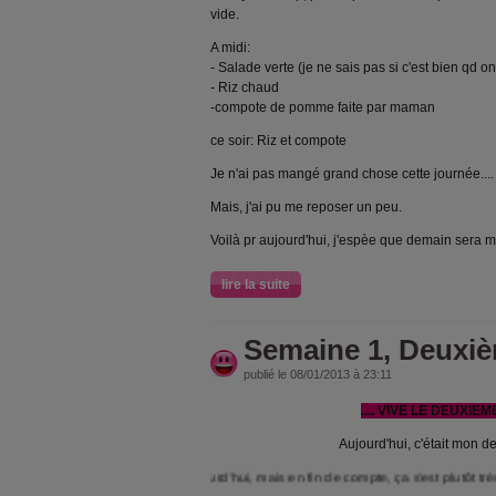
vide.
A midi:
- Salade verte (je ne sais pas si c'est bien qd o
- Riz chaud
-compote de pomme faite par maman
ce soir: Riz et compote
Je n'ai pas mangé grand chose cette journée....
Mais, j'ai pu me reposer un peu.
Voilà pr aujourd'hui, j'espèe que demain sera m
lire la suite
Semaine 1, Deuxi
publié le 08/01/2013 à 23:11
.... VIVE LE DEUXIEME
Aujourd'hui, c'était mon de
 pas mal stresée pour aujourd'hui, mais en fin de compte, ça s'est plutôt très bien pas