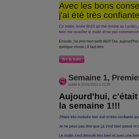
Avec les bons conse
j'ai été très confiante
Ce matin, levée 6h20 (pr me rendre au Lycée), 
bien me reveiller le matin et ne pas commence
Ensuite, j'ai pris mon petit déj!!! Oui, aujourd'hu
quelque chose ( Il faut dire
lire la suite
Semaine 1, Premier
publié le 07/01/2013 à 23:38
Aujourd'hui, c'était
la semaine 1!!!
J'étais très motivée hier soir et très confiante au
Je ne peux pas dire que ça s'est bien passé ni 
Le matin s'est déroulé très bien et avec une bo