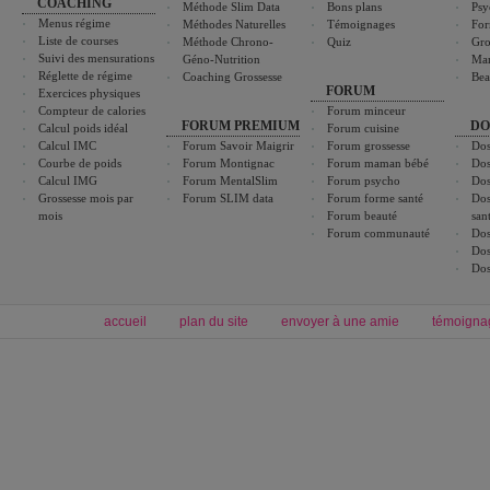
COACHING
Méthode Slim Data
Bons plans
Psy
Menus régime
Méthodes Naturelles
Témoignages
For
Liste de courses
Méthode Chrono-
Quiz
Gro
Suivi des mensurations
Géno-Nutrition
Ma
Réglette de régime
Coaching Grossesse
Bea
FORUM
Exercices physiques
Compteur de calories
Forum minceur
FORUM PREMIUM
DO
Calcul poids idéal
Forum cuisine
Calcul IMC
Forum Savoir Maigrir
Forum grossesse
Dos
Courbe de poids
Forum Montignac
Forum maman bébé
Dos
Calcul IMG
Forum MentalSlim
Forum psycho
Dos
Grossesse mois par
Forum SLIM data
Forum forme santé
Dos
mois
Forum beauté
san
Forum communauté
Dos
Dos
Dos
accueil
plan du site
envoyer à une amie
témoigna
Forum minceur
Forum cuisine
Commencer un régime
boissons, vins et cocktails
Alimentation équilibrée et nutrition
astuces et bons plans
Minceur
Recette cuisine
exercices physiques
recette facile