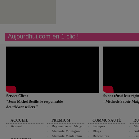
Aujourdhui.com en 1 clic !
Service Client
ils ont réussi leur rég
"Jean-Michel Berille, le responsable
- Méthode Savoir Maig
des télé-conseillers."
ACCUEIL
PREMIUM
COMMUNAUTÉ
RU
Accueil
Régime Savoir Maigrir
Groupes
Min
Méthode Montignac
Blogs
Nut
Méthode MentalSlim
Rencontres
Cui