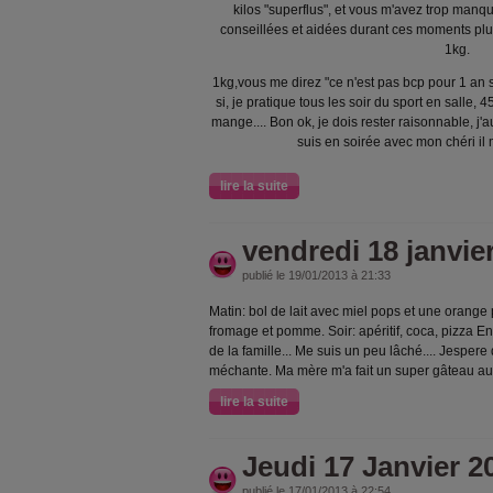
kilos "superflus", et vous m'avez trop manq
conseillées et aidées durant ces moments plus 
1kg.
1kg,vous me direz "ce n'est pas bcp pour 1 an s
si, je pratique tous les soir du sport en salle, 4
mange.... Bon ok, je dois rester raisonnable, j'
suis en soirée avec mon chéri il 
lire la suite
vendredi 18 janvie
publié le 19/01/2013 à 21:33
Matin: bol de lait avec miel pops et une orange 
fromage et pomme. Soir: apéritif, coca, pizza En 
de la famille... Me suis un peu lâché.... Jesper
méchante. Ma mère m'a fait un super gâteau au ch
lire la suite
Jeudi 17 Janvier 2
publié le 17/01/2013 à 22:54