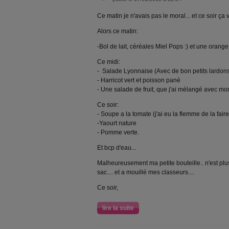
Ce matin je n'avais pas le moral... et ce soir ça
Alors ce matin:
-Bol de lait, céréales Miel Pops :) et une orange
Ce midi:
- Salade Lyonnaise (Avec de bon petits lardons..
- Harricot vert et poisson pané
- Une salade de fruit, que j'ai mélangé avec m
Ce soir:
- Soupe a la tomate (j'ai eu la flemme de la faire
-Yaourt nature
- Pomme verte.
Et bcp d'eau...
Malheureusement ma petite bouteille.. n'est plus
sac.... et a mouillé mes classeurs....
Ce soir,
lire la suite