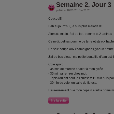
Semaine 2, Jour 3
publié le 16/01/2013 à 21:20
Coucou!!!!
Bah aujourd'hui, je suis plus malade!!!!!
Alors ce matin: Bol de lait, pomme et 2 tartines
Ce midi: petites pomme de terre et steack hac
Ce soir: soupe aux champignons, yaourt natur
J'ai bu bcp d'eau, ma petite bouteille d'eau est t
Coté sport:
- 35 min de marche pr aller à mon lycée
- 35 min pr rentrer chez moi.
- Tapis roulant pour les cuisses: 15 min puis p
- 30min de velo en salle de fitness.
Heureusement que mon copain était la pr me mot
lire la suite