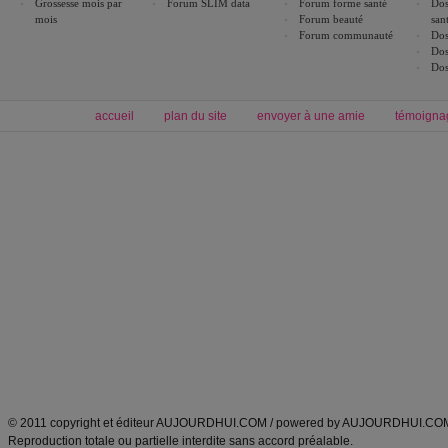
Grossesse mois par
Forum SLIM data
Forum forme santé
Dos
mois
Forum beauté
san
Forum communauté
Dos
Dos
Dos
accueil
plan du site
envoyer à une amie
témoigna
Forum minceur
Forum cuisine
Commencer un régime
boissons, vins et cocktails
Alimentation équilibrée et nutrition
astuces et bons plans
Minceur
Recette cuisine
exercices physiques
recette facile
produits minceur
Recette poulet
Tags
:
ventre plat
|
maigrir des fesses
|
abdominaux
|
régime américain
|
régime mayo
|
Découvrez aussi
:
exercices abdominaux
|
recette wok
|
ANXA Partenaires
:
Recette
de cuisine |
Recette cuisine
|
© 2011 copyright et éditeur AUJOURDHUI.COM / powered by AUJOURDHUI.CO
Reproduction totale ou partielle interdite sans accord préalable.