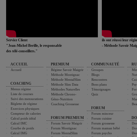
Service Client
ils ont réussi leur rég
"Jean-Michel Berille, le responsable
- Méthode Savoir Maig
des télé-conseillers."
ACCUEIL
PREMIUM
COMMUNAUTÉ
RU
Accueil
Régime Savoir Maigrir
Groupes
Min
Méthode Montignac
Blogs
Nut
Méthode MentalSlim
Rencontres
Cui
COACHING
Méthode Slim Data
Bons plans
Psy
Menus régime
Méthodes Naturelles
Témoignages
For
Liste de courses
Méthode Chrono-
Quiz
Gro
Suivi des mensurations
Géno-Nutrition
Ma
Réglette de régime
Coaching Grossesse
Bea
FORUM
Exercices physiques
Compteur de calories
Forum minceur
FORUM PREMIUM
DO
Calcul poids idéal
Forum cuisine
Calcul IMC
Forum Savoir Maigrir
Forum grossesse
Dos
Courbe de poids
Forum Montignac
Forum maman bébé
Dos
Calcul IMG
Forum MentalSlim
Forum psycho
Dos