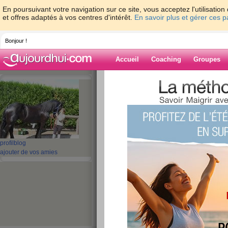
En poursuivant votre navigation sur ce site, vous acceptez l'utilisati
et offres adaptés à vos centres d'intérêt.
En savoir plus et gérer ces 
Bonjour !
Accueil
Coaching
Groupes
Accueil
>
espaces
>
Michelle1805
Blog de Michell
aide blog
profil
blog
ajouter de vos amies
1 - 6 de 6
«
‹ Préc.
1
Suiv. ›
»
Je recommence
publié le 30/05/2016 à 13:28
Voilà pendant tout un temps j'ai arrêté, et puis l
reprenne: 62 kg ce n'est pas bon, surtout que mo
javier 2016 j'ai donc commencé un régime: Kyalin,