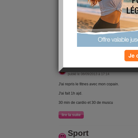
fait des miracle = 54,4 kg à ce jour. Maintenant 
faire attention et voir encore perdre 4 à 5 kg p
c'est reparti...
Avec la diététicienne j'ai aussi découvert que 
donc des régime: ou il faut manger 1500 Kcal n'a
1200 Kcal, ca va être dur mais on essayera!
lire la suite
Je 
Ma journée
publié le 08/09/2013 à 17:14
J'ai repris le fitnes avec mon copain.
J'ai fait 1h ajd.
30 min de cardio et 30 de muscu
lire la suite
Sport