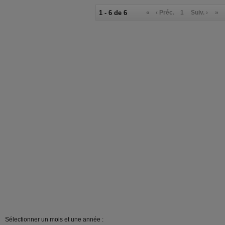
1 - 6 de 6
«
‹ Préc.
1
Suiv. ›
»
Sélectionner un mois et une année :