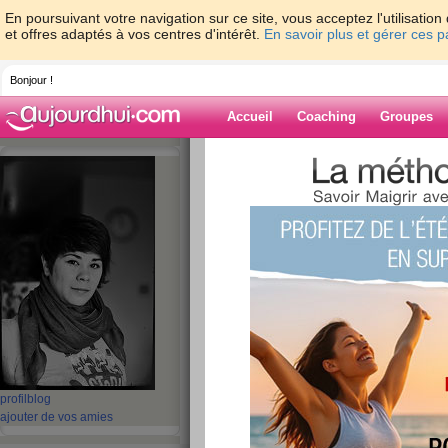
En poursuivant votre navigation sur ce site, vous acceptez l'utilisati
et offres adaptés à vos centres d'intérêt.
En savoir plus et gérer ces 
Bonjour !
Accueil
Coaching
Groupes
Accueil
>
espaces
>
Dame-Polgara
> J'ai
Blog de Dame-P
aide blog
J'ai perdu du poid
publié le 28/04/2013 à 17:35
profil
blog
ajouter de vos amies