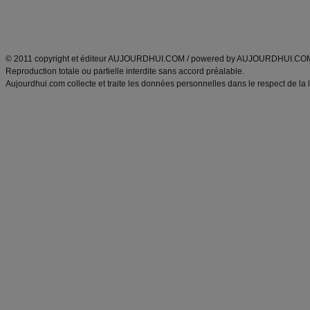
Découvrez aussi
:
exercices abdominaux
|
recette wok
|
ANXA Partenaires
:
Recette
de cuisine |
Recette cuisine
|
© 2011 copyright et éditeur AUJOURDHUI.COM / powered by AUJOURDHUI.CO
Reproduction totale ou partielle interdite sans accord préalable.
Aujourdhui.com collecte et traite les données personnelles dans le respect de la 