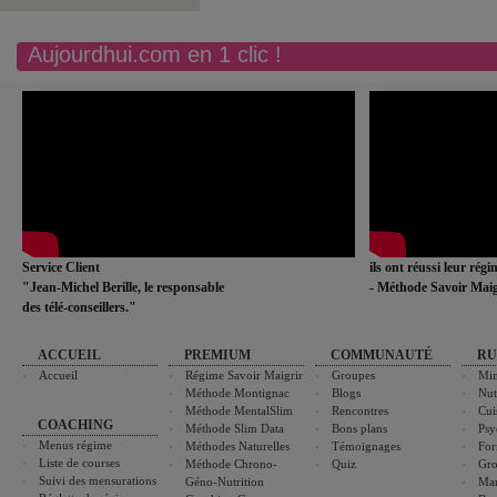
Aujourdhui.com en 1 clic !
Service Client
ils ont réussi leur rég
"Jean-Michel Berille, le responsable
- Méthode Savoir Maig
des télé-conseillers."
ACCUEIL
PREMIUM
COMMUNAUTÉ
RU
Accueil
Régime Savoir Maigrir
Groupes
Min
Méthode Montignac
Blogs
Nut
Méthode MentalSlim
Rencontres
Cui
COACHING
Méthode Slim Data
Bons plans
Psy
Menus régime
Méthodes Naturelles
Témoignages
For
Liste de courses
Méthode Chrono-
Quiz
Gro
Suivi des mensurations
Géno-Nutrition
Ma