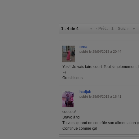
1 - 4 de 4
«
‹ Préc.
1
Suiv. ›
»
orea
publié le 28/04/2013 à 20:44
Yes!!! Je vais faire court: Tout simplemement, 
:-)
Gros bisous
hadjub
publié le 28/04/2013 à 18:41
coucou!
Bravo à toi!
Tu vois, quand on contrôle son alimentation 
Continue comme ça!