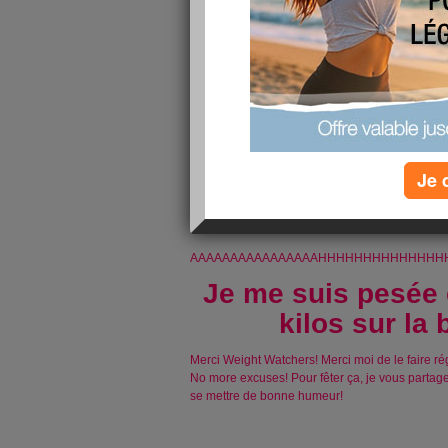
Je 
OMGWTFBBQ!!!!!!
AAAAAAAAAAAAAAAAHHHHHHHHHHHHHHHH!
Je me suis pesée 
kilos sur la 
Merci Weight Watchers! Merci moi de le faire rég
No more excuses! Pour fêter ça, je vous partage
se mettre de bonne humeur!