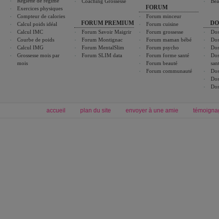
Réglette de régime
Coaching Grossesse
Bea
FORUM
Exercices physiques
Compteur de calories
Forum minceur
FORUM PREMIUM
DO
Calcul poids idéal
Forum cuisine
Calcul IMC
Forum Savoir Maigrir
Forum grossesse
Dos
Courbe de poids
Forum Montignac
Forum maman bébé
Dos
Calcul IMG
Forum MentalSlim
Forum psycho
Dos
Grossesse mois par
Forum SLIM data
Forum forme santé
Dos
mois
Forum beauté
san
Forum communauté
Dos
Dos
Dos
accueil
plan du site
envoyer à une amie
témoigna
Forum minceur
Forum cuisine
Commencer un régime
boissons, vins et cocktails
Alimentation équilibrée et nutrition
astuces et bons plans
Minceur
Recette cuisine
exercices physiques
recette facile
produits minceur
Recette poulet
Tags
:
ventre plat
|
maigrir des fesses
|
abdominaux
|
régime américain
|
régime mayo
|