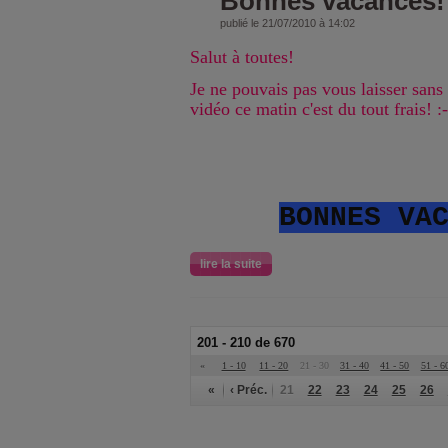
Bonnes vacances!
publié le 21/07/2010 à 14:02
Salut à toutes!
Je ne pouvais pas vous laisser sans u
vidéo ce matin c'est du tout frais! :-
BONNES VA
lire la suite
201 - 210 de 670
«
1 - 10
11 - 20
21 - 30
31 - 40
41 - 50
51 - 6
«
‹ Préc.
21
22
23
24
25
26