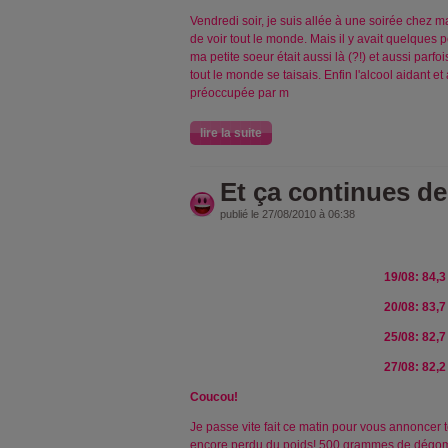
Vendredi soir, je suis allée à une soirée chez m
de voir tout le monde. Mais il y avait quelques p
ma petite soeur était aussi là (?!) et aussi parfo
tout le monde se taisais. Enfin l'alcool aidant et 
préoccupée par m
lire la suite
Et ça continues d
publié le 27/08/2010 à 06:38
19/08: 84,3
20/08: 83,7
25/08: 82,7
27/08: 82,2
Coucou!
Je passe vite fait ce matin pour vous annoncer t
encore perdu du poids! 500 grammes de dégommés