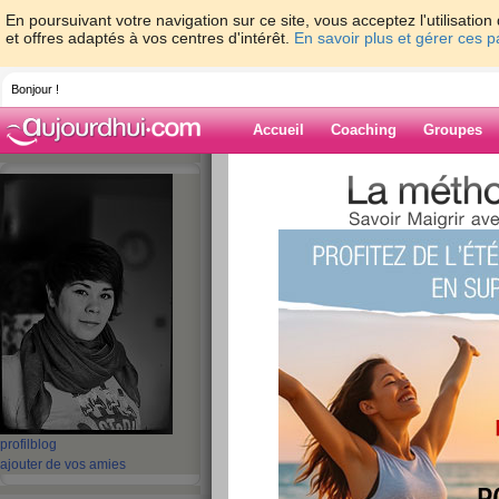
En poursuivant votre navigation sur ce site, vous acceptez l'utilisati
et offres adaptés à vos centres d'intérêt.
En savoir plus et gérer ces 
Bonjour !
Accueil
Coaching
Groupes
Accueil
>
espaces
>
Dame-Polgara
Blog de Dame-P
aide blog
201 - 210 de 670
«
1 - 10
11 - 20
21 - 30
31 - 40
41 - 50
51 - 6
«
‹ Préc.
21
22
23
24
25
26
Mon enterrement d
profil
blog
ajouter de vos amies
fille à Budapest - 