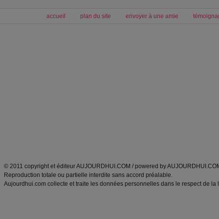
accueil
plan du site
envoyer à une amie
témoigna
Forum minceur
Forum cuisine
Commencer un régime
boissons, vins et cocktails
Alimentation équilibrée et nutrition
astuces et bons plans
Minceur
Recette cuisine
exercices physiques
recette facile
produits minceur
Recette poulet
Tags
:
ventre plat
|
maigrir des fesses
|
abdominaux
|
régime américain
|
régime mayo
|
Découvrez aussi
:
exercices abdominaux
|
recette wok
|
ANXA Partenaires
:
Recette
de cuisine |
Recette cuisine
|
© 2011 copyright et éditeur AUJOURDHUI.COM / powered by AUJOURDHUI.CO
Reproduction totale ou partielle interdite sans accord préalable.
Aujourdhui.com collecte et traite les données personnelles dans le respect de la 