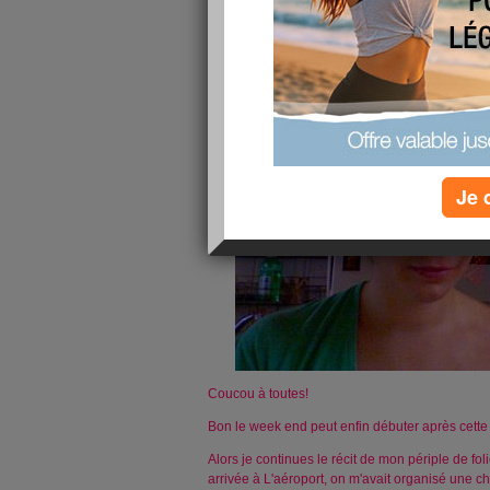
publié le 03/09/2010 à 20:22
Je 
Coucou à toutes!
Bon le week end peut enfin débuter après cette
Alors je continues le récit de mon périple de fol
arrivée à L'aéroport, on m'avait organisé une c