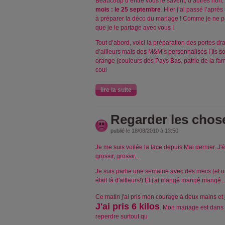
Beaucoup d’entre vous le savent, d’autres non
mois : le 25 septembre
. Hier j’ai passé l’aprè
à préparer la déco du mariage ! Comme je ne peux
que je le partage avec vous !
Tout d’abord, voici la préparation des portes 
d’ailleurs mais des M&M’s personnalisés ! Ils s
orange (couleurs des Pays Bas, patrie de la fam
coul
lire la suite
Regarder les chose
publié le 18/08/2010 à 13:50
Je me suis voilée la face depuis Mai dernier. J'éta
grossir, grossir...
Je suis partie une semaine avec des mecs (et un
était là d'ailleurs!) Et j'ai mangé mangé mangé..
Ce matin j'ai pris mon courage à deux mains et 
J'ai pris 6 kilos
. Mon mariage est dans 5
reperdre surtout qu