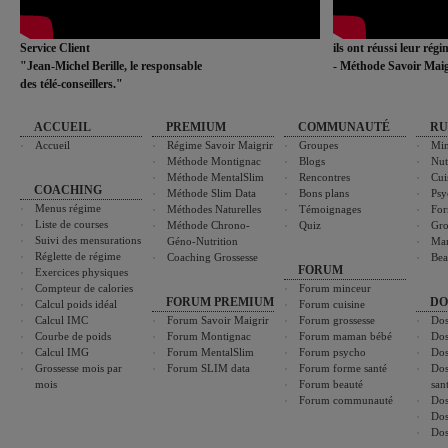
Service Client
ils ont réussi leur rég
"Jean-Michel Berille, le responsable
- Méthode Savoir Maig
des télé-conseillers."
ACCUEIL
PREMIUM
COMMUNAUTÉ
RU
Accueil
Régime Savoir Maigrir
Groupes
Min
Méthode Montignac
Blogs
Nut
Méthode MentalSlim
Rencontres
Cui
COACHING
Méthode Slim Data
Bons plans
Psy
Menus régime
Méthodes Naturelles
Témoignages
For
Liste de courses
Méthode Chrono-
Quiz
Gro
Suivi des mensurations
Géno-Nutrition
Ma
Réglette de régime
Coaching Grossesse
Bea
FORUM
Exercices physiques
Compteur de calories
Forum minceur
FORUM PREMIUM
DO
Calcul poids idéal
Forum cuisine
Calcul IMC
Forum Savoir Maigrir
Forum grossesse
Dos
Courbe de poids
Forum Montignac
Forum maman bébé
Dos
Calcul IMG
Forum MentalSlim
Forum psycho
Dos
Grossesse mois par
Forum SLIM data
Forum forme santé
Dos
mois
Forum beauté
san
Forum communauté
Dos
Dos
Dos