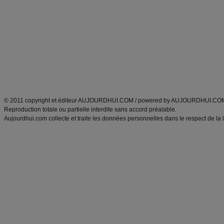
Minceur
Recette cuisine
exercices physiques
recette facile
produits minceur
Recette poulet
Tags
:
ventre plat
|
maigrir des fesses
|
abdominaux
|
régime américain
|
régime mayo
|
Découvrez aussi
:
exercices abdominaux
|
recette wok
|
ANXA Partenaires
:
Recette
de cuisine |
Recette cuisine
|
© 2011 copyright et éditeur AUJOURDHUI.COM / powered by AUJOURDHUI.CO
Reproduction totale ou partielle interdite sans accord préalable.
Aujourdhui.com collecte et traite les données personnelles dans le respect de la 