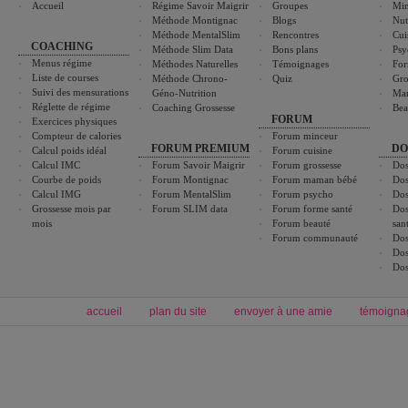
Accueil
Régime Savoir Maigrir
Groupes
Min
Méthode Montignac
Blogs
Nut
Méthode MentalSlim
Rencontres
Cui
COACHING
Méthode Slim Data
Bons plans
Psy
Menus régime
Méthodes Naturelles
Témoignages
For
Liste de courses
Méthode Chrono-
Quiz
Gro
Suivi des mensurations
Géno-Nutrition
Ma
Réglette de régime
Coaching Grossesse
Bea
FORUM
Exercices physiques
Compteur de calories
Forum minceur
FORUM PREMIUM
DO
Calcul poids idéal
Forum cuisine
Calcul IMC
Forum Savoir Maigrir
Forum grossesse
Dos
Courbe de poids
Forum Montignac
Forum maman bébé
Dos
Calcul IMG
Forum MentalSlim
Forum psycho
Dos
Grossesse mois par
Forum SLIM data
Forum forme santé
Dos
mois
Forum beauté
san
Forum communauté
Dos
Dos
Dos
accueil
plan du site
envoyer à une amie
témoigna
Forum minceur
Forum cuisine
Commencer un régime
boissons, vins et cocktails
Alimentation équilibrée et nutrition
astuces et bons plans