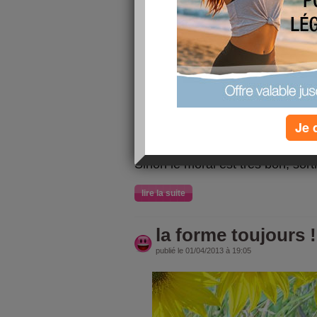
en sorte de créer des changeme
ma santé et ma ligne.
Je cherche toujours de nouvelles
présentations dans l'assiette;
ce weekend j'ai trouvé de belles 
net, comme par exemple le fait 
dans mon moteur de recherche m
Je 
essayez, vous verrez, vous ne 
!
Sinon le moral est très bon, sorti
lire la suite
la forme toujours !
publié le 01/04/2013 à 19:05