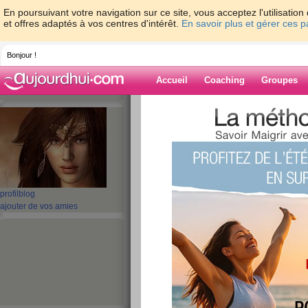
En poursuivant votre navigation sur ce site, vous acceptez l'utilisati
et offres adaptés à vos centres d'intérêt.
En savoir plus et gérer ces 
Bonjour !
Accueil
Coaching
Groupes
Accueil
>
espaces
>
ohm
Blog de ohm
aide blog
profil
blog
ajouter de vos amies
1 - 10 de 87
«
‹ Préc.
1
2
3
4
5
une nouvelle semai
nous !!!
publié le 08/04/2013 à 07:10
Et oui, une nouvelle semaine c