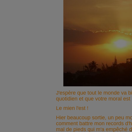
J'espère que tout le monde va b
quotidien et que votre moral est
Le mien l'est !
Hier beaucoup sortie, un peu mo
comment battre mon records d'hie
mal de pieds qui m'a empêché de