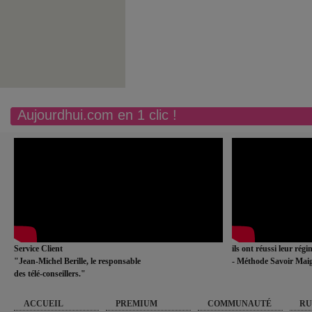
Aujourdhui.com en 1 clic !
Service Client
ils ont réussi leur rég
"Jean-Michel Berille, le responsable
- Méthode Savoir Maig
des télé-conseillers."
ACCUEIL
PREMIUM
COMMUNAUTÉ
RU