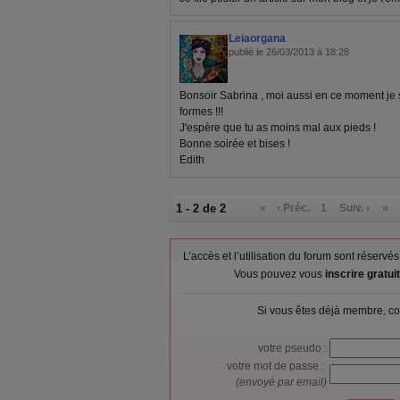
Leiaorgana
publié le 26/03/2013 à 18:28
Bonsoir Sabrina , moi aussi en ce moment je
formes !!!
J'espère que tu as moins mal aux pieds !
Bonne soirée et bises !
Edith
1 - 2 de 2
«
‹ Préc.
1
Suiv. ›
»
L’accès et l’utilisation du forum sont réser
Vous pouvez vous
inscrire gratu
Si vous êtes déjà membre, co
votre pseudo :
votre mot de passe :
(envoyé par email)