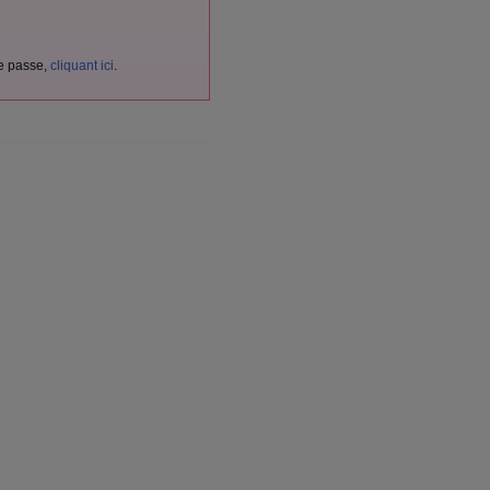
de passe,
cliquant ici
.