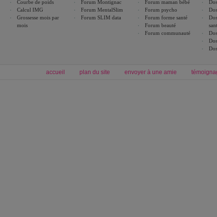
Courbe de poids
Forum Montignac
Forum maman bébé
Dos
Calcul IMG
Forum MentalSlim
Forum psycho
Dos
Grossesse mois par
Forum SLIM data
Forum forme santé
Dos
mois
Forum beauté
san
Forum communauté
Dos
Dos
Dos
accueil
plan du site
envoyer à une amie
témoigna
Forum minceur
Forum cuisine
Commencer un régime
boissons, vins et cocktails
Alimentation équilibrée et nutrition
astuces et bons plans
Minceur
Recette cuisine
exercices physiques
recette facile
produits minceur
Recette poulet
Tags
:
ventre plat
|
maigrir des fesses
|
abdominaux
|
régime américain
|
régime mayo
|
Découvrez aussi
:
exercices abdominaux
|
recette wok
|
ANXA Partenaires
:
Recette
de cuisine |
Recette cuisine
|