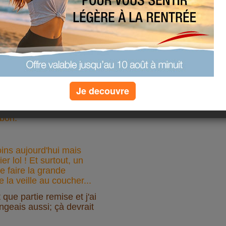
Je decouvre
ien malgré les soucis du
 bon.
ins aujourd'hui mais
r lol ! Et surtout, un
 faire la grande
 la veille au coucher...
que partie remise et j'ai
angeais aussi; çà devrait