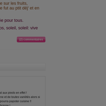
 sur les fruits,
fut au ptit déj' et en
rée pour tous.
, soleil, soleil: vive
(2) commentaires
l aux pieds en effet !
e et de toutes variétés alors si
pourra papoter cuisine !!
mbrasse !