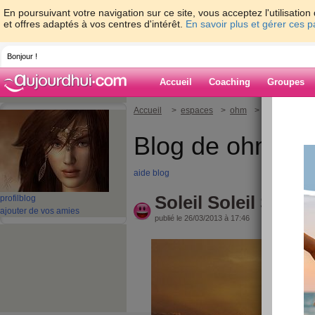
En poursuivant votre navigation sur ce site, vous acceptez l'utilisati
et offres adaptés à vos centres d'intérêt.
En savoir plus et gérer ces 
Bonjour !
Accueil
Coaching
Groupes
Accueil
>
espaces
>
ohm
> Soleil Soleil S
Blog de ohm
aide blog
Soleil Soleil Soleil
profil
blog
ajouter de vos amies
publié le 26/03/2013 à 17:46