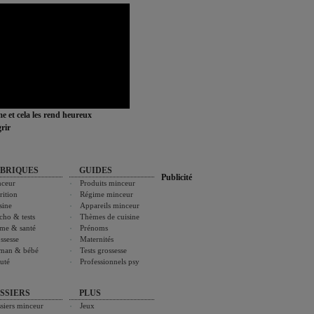
ime et cela les rend heureux
rir
BRIQUES
GUIDES
Publicité
ceur
Produits minceur
rition
Régime minceur
sine
Appareils minceur
cho & tests
Thèmes de cuisine
me & santé
Prénoms
ssesse
Maternités
man & bébé
Tests grossesse
uté
Professionnels psy
SSIERS
PLUS
siers minceur
Jeux