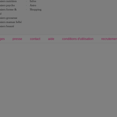
siers nutrition
Infos
siers psycho
Astro
siers forme &
Shopping
té
siers grossesse
siers maman bébé
siers beauté
ges
presse
contact
aide
conditions d'utilisation
recrutemen
Forum grossesse et bébé
Forum psychologie
envie de bébé et de devenir maman
développement personnel et spiritua
accouchement et naissance de bébé
couple et sexualité
Grossesse et femme enceinte
Psychologie
symptome grossesse
intelligence et test de qi
calendrier de grossesse
test qi
régime protéiné
|
maigrir du ventre
|