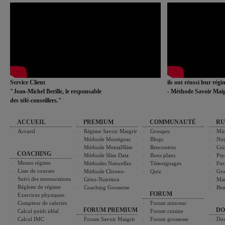
Service Client
ils ont réussi leur rég
"Jean-Michel Berille, le responsable
- Méthode Savoir Maig
des télé-conseillers."
ACCUEIL
PREMIUM
COMMUNAUTÉ
RU
Accueil
Régime Savoir Maigrir
Groupes
Min
Méthode Montignac
Blogs
Nut
Méthode MentalSlim
Rencontres
Cui
COACHING
Méthode Slim Data
Bons plans
Psy
Menus régime
Méthodes Naturelles
Témoignages
For
Liste de courses
Méthode Chrono-
Quiz
Gro
Suivi des mensurations
Géno-Nutrition
Ma
Réglette de régime
Coaching Grossesse
Bea
FORUM
Exercices physiques
Compteur de calories
Forum minceur
FORUM PREMIUM
DO
Calcul poids idéal
Forum cuisine
Calcul IMC
Forum Savoir Maigrir
Forum grossesse
Dos