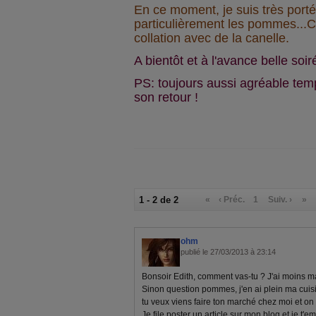
En ce moment, je suis très portée
particulièrement les pommes...Ce 
collation avec de la canelle.
A bientôt et à l'avance belle soi
PS: toujours aussi agréable temps
son retour !
1 - 2 de 2
«
‹ Préc.
1
Suiv. ›
»
ohm
publié le 27/03/2013 à 23:14
Bonsoir Edith, comment vas-tu ? J'ai moins ma
Sinon question pommes, j'en ai plein ma cuisin
tu veux viens faire ton marché chez moi et on 
Je file poster un article sur mon blog et je t'e