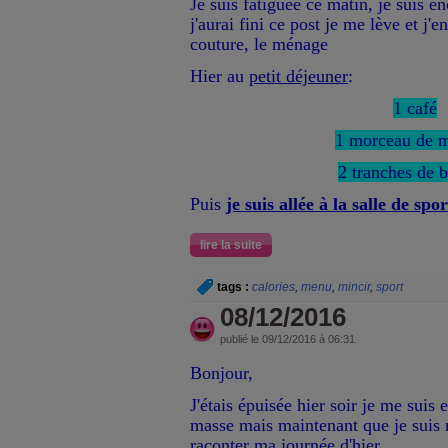
Je suis fatiguée ce matin, je suis e
j'aurai fini ce post je me lève et j'e
couture, le ménage
Hier au
petit déjeuner
:
1 café
1 morceau de 
2 tranches de 
Puis
je suis allée à la salle de spor
lire la suite
tags :
calories
,
menu
,
mincir
,
sport
08/12/2016
publié le 09/12/2016 à 06:31
Bonjour,
J'étais épuisée hier soir je me su
masse mais maintenant que je suis r
raconter ma journée d'hier.