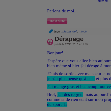
***
Parlons de moi...
lire la suite
tags :
blabla
,
défi
,
mincir
Dérapage
publié le 27/12/2016 à 11:49
Bonjour!
J'espère que vous allez bien aujour
bien même si hier j'ai dérogé à m
J'étais de sortie avec ma soeur et n
je n'ai plus pensé qu'à cela
et plus d
J'ai mangé gras et beaucoup tout ce
Bref,
j'ai des regrets
mais aujourd'hu
comme si de rien était sur mon pr
du sport la