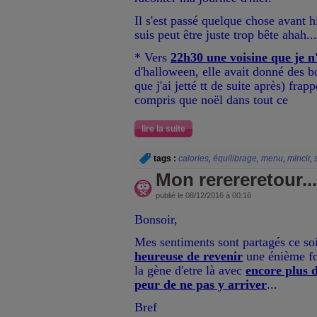
Il s'est passé quelque chose avant hi
suis peut être juste trop bête ahah
...
* Vers
22h30 une voisine que je n'
d'halloween, elle avait donné des b
que j'ai jetté tt de suite après
) frapp
compris que noël dans tout ce
lire la suite
tags :
calories
,
équilibrage
,
menu
,
mincir
,
Mon rerereretour...
publié le 08/12/2016 à 00:16
Bonsoir,
Mes sentiments sont partagés ce soir.
heureuse de revenir
une énième foi
la gène d'etre là avec
encore plus d
peur de ne pas y arriver
...
Bref