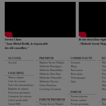
Service Client
ils ont réussi leur rég
"Jean-Michel Berille, le responsable
- Méthode Savoir Maig
des télé-conseillers."
ACCUEIL
PREMIUM
COMMUNAUTÉ
RU
Accueil
Régime Savoir Maigrir
Groupes
Min
Méthode Montignac
Blogs
Nut
Méthode MentalSlim
Rencontres
Cui
COACHING
Méthode Slim Data
Bons plans
Psy
Menus régime
Méthodes Naturelles
Témoignages
For
Liste de courses
Méthode Chrono-
Quiz
Gro
Suivi des mensurations
Géno-Nutrition
Ma
Réglette de régime
Coaching Grossesse
Bea
FORUM
Exercices physiques
Compteur de calories
Forum minceur
FORUM PREMIUM
DO
Calcul poids idéal
Forum cuisine
Calcul IMC
Forum Savoir Maigrir
Forum grossesse
Dos