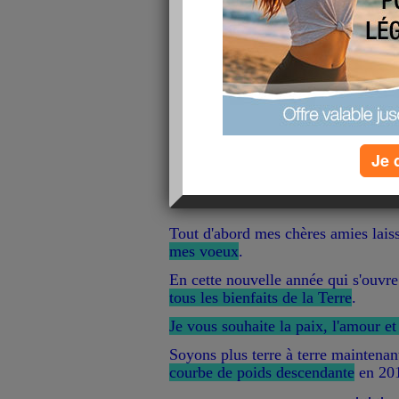
Bilan du mois passé:
Coté sport
je n'ai pas été assidue. en effet, je ne sui
Mais avec ma soeur on a fait régulièrement des
sor
d'aller à la salle de sport. Je me trouvais chaque j
Coté alimentation
j'ai bien gé
lire la suite
Je 
Mois de Janvier 2
publié le 07/01/2017 à 11:10
Tout d'abord mes chères amies lais
mes voeux
.
En cette nouvelle année qui s'ouvr
tous les bienfaits de la Terre
.
Je vous souhaite la paix, l'amour et
Soyons plus terre à terre maintena
courbe de poids descendante
en 20