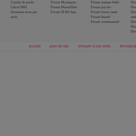
Courbe de poids
Forum Montignac
Forum maman bébé
Dos
Calcul IMG
Forum MentalSlim
Forum psycho
Dos
Grossesse mois par
Forum SLIM data
Forum forme santé
Dos
mois
Forum beauté
san
Forum communauté
Dos
Dos
Dos
accueil
plan du site
envoyer à une amie
témoigna
Forum minceur
Forum cuisine
Commencer un régime
boissons, vins et cocktails
Alimentation équilibrée et nutrition
astuces et bons plans
Minceur
Recette cuisine
exercices physiques
recette facile
produits minceur
Recette poulet
Tags
:
ventre plat
|
maigrir des fesses
|
abdominaux
|
régime américain
|
régime mayo
|
Découvrez aussi
:
exercices abdominaux
|
recette wok
|
ANXA Partenaires
:
Recette
de cuisine |
Recette cuisine
|