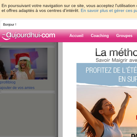
En poursuivant votre navigation sur ce site, vous acceptez l'utilisati
et offres adaptés à vos centres d'intérêt.
En savoir plus et gérer ces 
Bonjour !
Accueil
Coaching
Groupes
Accueil
>
espaces
>
nickiminaj
Blog de nickimin
aide blog
profil
blog
ajouter de vos amies
1 - 10 de 79
«
‹ Préc.
1
2
3
4
5
Mois de Février 20
publié le 03/02/2017 à 16:43
Bonjour, près d'un mois que je n'ai pas posté... Pour
regarder mes plans de repas...