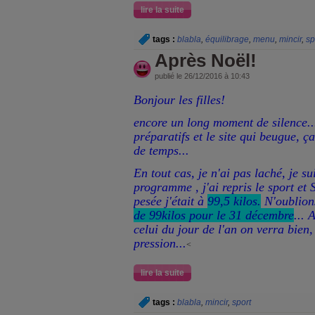
lire la suite
tags :
blabla
,
équilibrage
,
menu
,
mincir
,
sp
Après Noël!
publié le 26/12/2016 à 10:43
Bonjour les filles!
encore un long moment de silence... 
préparatifs et le site qui beugue, 
de temps...
En tout cas, je n'ai pas laché, je s
programme , j'ai repris le sport et
pesée j'était à
99,5 kilos.
N'oublion
de 99kilos pour le 31 décembre
... 
celui du jour de l'an on verra bien,
pression...
<
lire la suite
tags :
blabla
,
mincir
,
sport