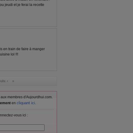
 jeudi et je ferai la recette
is en train de faire à manger
isine lol !!!
uiv. ›
»
vés aux membres d'Aujourdhui.com.
cliquant ici
itement
en
.
nnectez-vous ici :