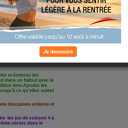
pour 6 personnes
Je decouvre
ttes;3 gousses d'ail;1
de persil;40cl de creme
uil a soupe de maëzena;1
elez et émincez les
out dans un faitout avec le
bulition 4mn.Ajoutez les
usqu'à ce qu'elles soient
une douzaines entieres et
re lee jus de cuisson 4 à
rème;versez dans le