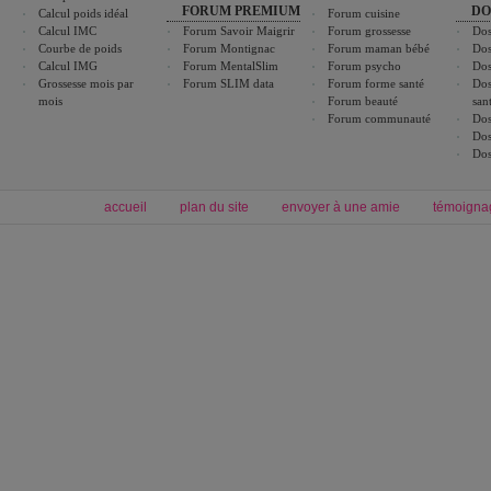
FORUM PREMIUM
DO
Calcul poids idéal
Forum cuisine
Calcul IMC
Forum Savoir Maigrir
Forum grossesse
Dos
Courbe de poids
Forum Montignac
Forum maman bébé
Dos
Calcul IMG
Forum MentalSlim
Forum psycho
Dos
Grossesse mois par
Forum SLIM data
Forum forme santé
Dos
mois
Forum beauté
san
Forum communauté
Dos
Dos
Dos
accueil
plan du site
envoyer à une amie
témoigna
Forum minceur
Forum cuisine
Commencer un régime
boissons, vins et cocktails
Alimentation équilibrée et nutrition
astuces et bons plans
Minceur
Recette cuisine
exercices physiques
recette facile
produits minceur
Recette poulet
Tags
:
ventre plat
|
maigrir des fesses
|
abdominaux
|
régime américain
|
régime mayo
|
Découvrez aussi
:
exercices abdominaux
|
recette wok
|