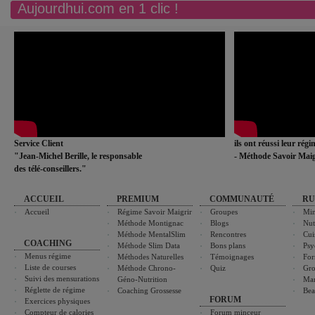
Aujourdhui.com en 1 clic !
Service Client
ils ont réussi leur rég
"Jean-Michel Berille, le responsable
- Méthode Savoir Maig
des télé-conseillers."
ACCUEIL
PREMIUM
COMMUNAUTÉ
RU
Accueil
Régime Savoir Maigrir
Groupes
Min
Méthode Montignac
Blogs
Nut
Méthode MentalSlim
Rencontres
Cui
COACHING
Méthode Slim Data
Bons plans
Psy
Menus régime
Méthodes Naturelles
Témoignages
For
Liste de courses
Méthode Chrono-
Quiz
Gro
Suivi des mensurations
Géno-Nutrition
Ma
Réglette de régime
Coaching Grossesse
Bea
FORUM
Exercices physiques
Compteur de calories
Forum minceur