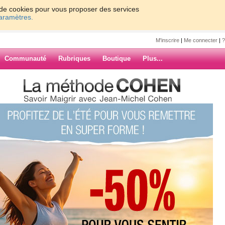
on de cookies pour vous proposer des services
paramètres.
M'inscrire
|
Me connecter
|
?
Communauté
Rubriques
Boutique
Plus...
moules a la charentaises
3
 la
ARCHIVES