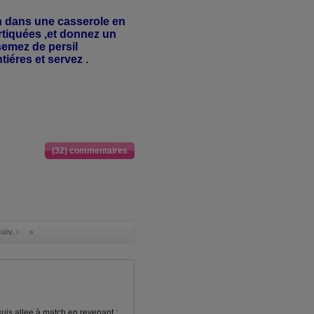
on dans une casserole en
ortiquées ,et donnez un
semez de persil
iéres et servez .
(32) commentaires
uiv. ›
»
 suis allee à match en revenant :