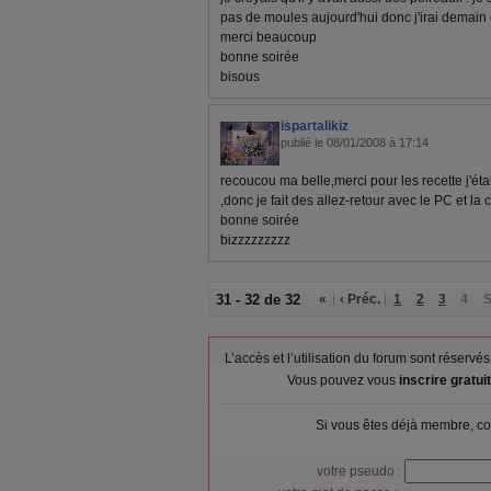
pas de moules aujourd'hui donc j'irai demain ou
merci beaucoup
bonne soirée
bisous
ispartalikiz
publié le 08/01/2008 à 17:14
recoucou ma belle,merci pour les recette j'éta
,donc je fait des allez-retour avec le PC et la cu
bonne soirée
bizzzzzzzzz
31 - 32 de 32
«
‹ Préc.
1
2
3
4
S
L’accès et l’utilisation du forum sont réser
Vous pouvez vous
inscrire gratu
Si vous êtes déjà membre, co
votre pseudo :