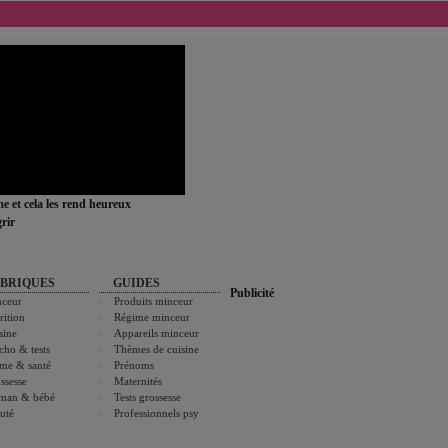
ime et cela les rend heureux
rir
BRIQUES
GUIDES
Publicité
ceur
Produits minceur
rition
Régime minceur
sine
Appareils minceur
cho & tests
Thèmes de cuisine
me & santé
Prénoms
ssesse
Maternités
man & bébé
Tests grossesse
uté
Professionnels psy