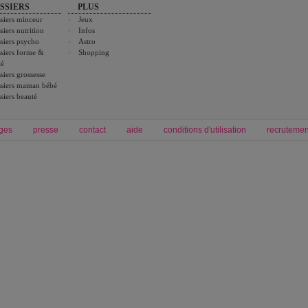
SSIERS
PLUS
siers minceur
Jeux
siers nutrition
Infos
siers psycho
Astro
siers forme &
Shopping
té
siers grossesse
siers maman bébé
siers beauté
ges
presse
contact
aide
conditions d'utilisation
recrutemen
Forum grossesse et bébé
Forum psychologie
envie de bébé et de devenir maman
développement personnel et spiritua
accouchement et naissance de bébé
couple et sexualité
Grossesse et femme enceinte
Psychologie
symptome grossesse
intelligence et test de qi
calendrier de grossesse
test qi
régime protéiné
|
maigrir du ventre
|