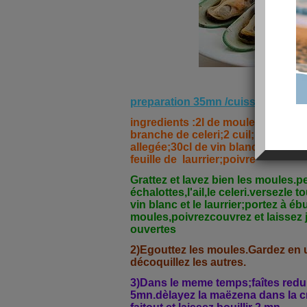
preparation 35mn /cuisson25mn ;
ingredients :2l de moules;2 échalo
branche de celeri;2 cuil; a soupe 
allegée;30cl de vin blanc sec;1 c
feuille de laurrier;poivre
Grattez et lavez bien les moules.p
échalottes,l'ail,le celeri.versezle t
vin blanc et le laurrier;portez à é
moules,poivrezcouvrez et laissez j
ouvertes
2)Egouttez les moules.Gardez en 
décoquillez les autres.
3)Dans le meme temps;faîtes redui
5mn.dèlayez la maëzena dans la c