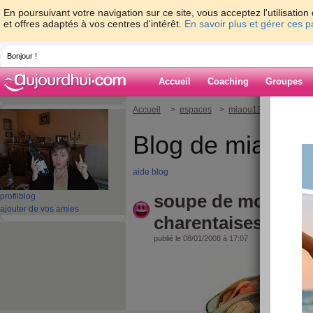
En poursuivant votre navigation sur ce site, vous acceptez l'utilisati
et offres adaptés à vos centres d'intérêt.
En savoir plus et gérer ces 
Bonjour !
Accueil
Coaching
Groupes
Accueil
>
espaces
>
miaou13
> soupe de 
Blog de miaou1
aide blog
soupe de moules a
profil
blog
ajouter de vos amies
charentaises
publié le 08/01/2008 à 17:07