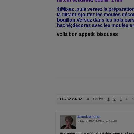
faitout et laissez bouillir 2 mn
4)Mixez ,puis versez la préparati
la filtrant.Ajoutez les moules déc
bouillon.Versez dans les bols.par
haché;décorez avec les moules ent
voilà bon appetit bisousss
31 - 32 de 32
«
‹ Préc.
1
2
3
4
S
dameblanche
publié le 08/01/2008 à 17:48
je croyais qu'il y avait aussi des poireaux ! je