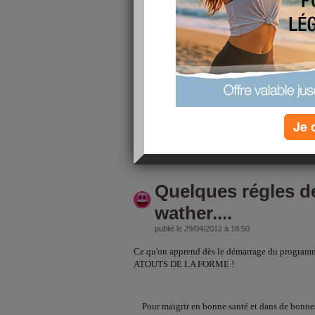
Aprés une trés longue absence me revoilà!!!!
Une pause a été la bienvenue plus de temps à moi av
courtes nuits et mon régime WW, le site, mes cours..
Donc j'ai choisis de faire un breack avec Aj et mes 
domicile....ça m'a permit de me recentrer sur mes p
Mes louloux vont bien, mon gd BB passe en ce2 une b
Baby love ces nuits vont mieu on a dut le remetre 
sans se réveiller à 20mois il était temps lol. Il a ma
Je 
lire la suite
Quelques régles d
wather....
publié le 29/04/2012 à 18:50
Ce qu'on apprend dès le démarrage du programm
ATOUTS DE LA FORME !
Pour maigrir en bonne santé et dans de bonnes