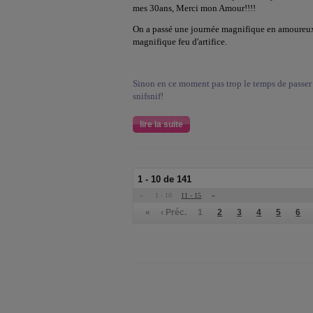
mes 30ans, Merci mon Amour!!!!
On a passé une journée magnifique en amoureux,
magnifique feu d'artifice.
Sinon en ce moment pas trop le temps de passer sur
snifsnif!
lire la suite
1 - 10 de 141
«
1 - 10
11 - 15
»
«
‹ Préc.
1
2
3
4
5
6