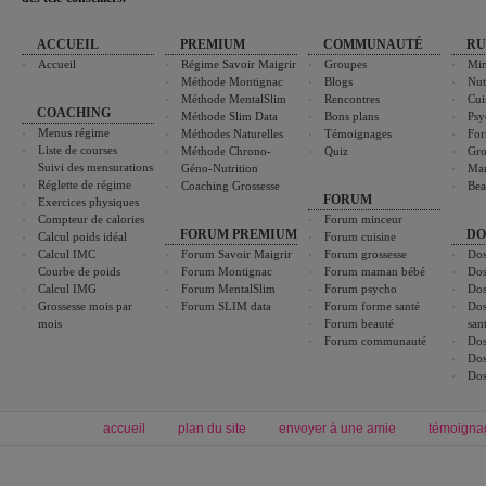
ACCUEIL
PREMIUM
COMMUNAUTÉ
RU
Accueil
Régime Savoir Maigrir
Groupes
Min
Méthode Montignac
Blogs
Nut
Méthode MentalSlim
Rencontres
Cui
COACHING
Méthode Slim Data
Bons plans
Psy
Menus régime
Méthodes Naturelles
Témoignages
For
Liste de courses
Méthode Chrono-
Quiz
Gro
Suivi des mensurations
Géno-Nutrition
Ma
Réglette de régime
Coaching Grossesse
Bea
FORUM
Exercices physiques
Compteur de calories
Forum minceur
FORUM PREMIUM
DO
Calcul poids idéal
Forum cuisine
Calcul IMC
Forum Savoir Maigrir
Forum grossesse
Dos
Courbe de poids
Forum Montignac
Forum maman bébé
Dos
Calcul IMG
Forum MentalSlim
Forum psycho
Dos
Grossesse mois par
Forum SLIM data
Forum forme santé
Dos
mois
Forum beauté
san
Forum communauté
Dos
Dos
Dos
accueil
plan du site
envoyer à une amie
témoigna
Forum minceur
Forum cuisine