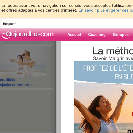
En poursuivant votre navigation sur ce site, vous acceptez l'utilisati
et offres adaptés à vos centres d'intérêt.
En savoir plus et gérer ces 
Bonjour !
Accueil
Coaching
Groupes
Accueil
>
espaces
>
ltitia
Blog de ltitia
aide blog
profil
blog
ajouter de vos amies
1 - 10 de 141
«
1 - 10
11 - 15
»
«
‹ Préc.
1
2
3
4
5
6
Eh!!!!Oui....
publié le 03/07/2013 à 11:25