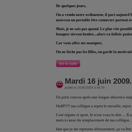
De quelques jours,
On a vendu notre ordinateur, il part aujourd'hu
nouveau un portable être connecter partout av
Mais, je ne sais pas quand. Le plus vite possibl
bouquer niveau boulot....alors va falloir patie
Car vous allez me manquer,
On ne lâche pas les filles, on garde la motivat
lire la suite
Mardi 16 juin 2009..
publié le 16/06/2009 à 09:34
Un petit coucou aprés une longue abscence surp
Oufff!!!!! ma collègue a repris le travaille, repos 
Coté régime et sport, Je n'ose vous le dire......Il
mois à cause du remplacement de ma collègue....J
faut que je me reprenne sérieusement, ça va être