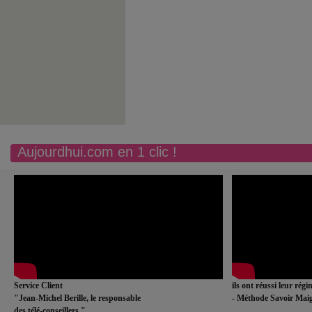
Aujourdhui.com en 1 clic !
Service Client
ils ont réussi leur rég
"Jean-Michel Berille, le responsable
- Méthode Savoir Maig
des télé-conseillers."