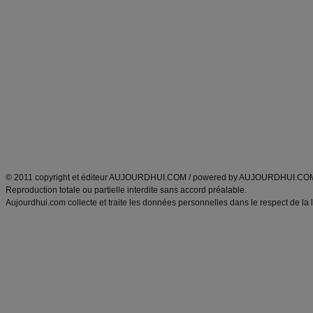
Commencer un régime
boissons, vins et cocktails
Alimentation équilibrée et nutrition
astuces et bons plans
Minceur
Recette cuisine
exercices physiques
recette facile
produits minceur
Recette poulet
Tags
:
ventre plat
|
maigrir des fesses
|
abdominaux
|
régime américain
|
régime mayo
|
Découvrez aussi
:
exercices abdominaux
|
recette wok
|
ANXA Partenaires
:
Recette
de cuisine |
Recette cuisine
|
© 2011 copyright et éditeur AUJOURDHUI.COM / powered by AUJOURDHUI.CO
Reproduction totale ou partielle interdite sans accord préalable.
Aujourdhui.com collecte et traite les données personnelles dans le respect de la 