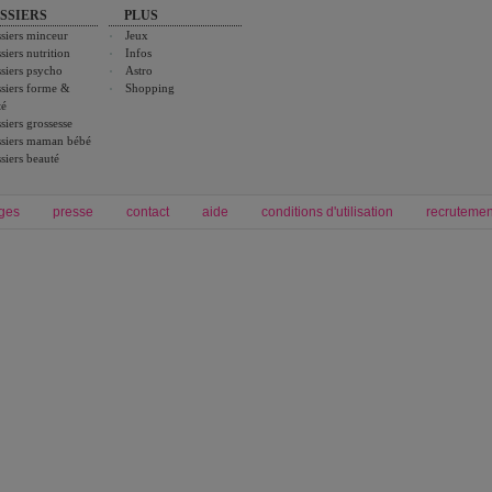
SSIERS
PLUS
siers minceur
Jeux
siers nutrition
Infos
siers psycho
Astro
siers forme &
Shopping
té
siers grossesse
siers maman bébé
siers beauté
ges
presse
contact
aide
conditions d'utilisation
recrutemen
Forum grossesse et bébé
Forum psychologie
envie de bébé et de devenir maman
développement personnel et spiritua
accouchement et naissance de bébé
couple et sexualité
Grossesse et femme enceinte
Psychologie
symptome grossesse
intelligence et test de qi
calendrier de grossesse
test qi
régime protéiné
|
maigrir du ventre
|