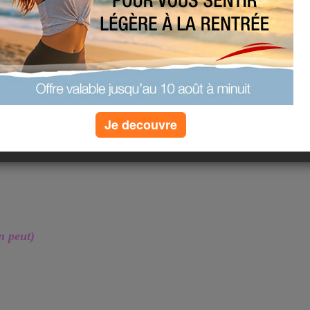
 la
our un
Je decouvre
n peut)