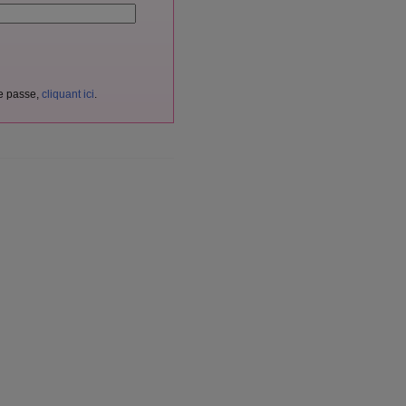
de passe,
cliquant ici
.