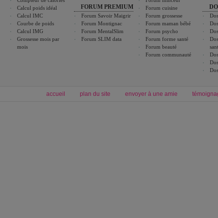
Compteur de calories
Forum minceur
FORUM PREMIUM
DO
Calcul poids idéal
Forum cuisine
Calcul IMC
Forum Savoir Maigrir
Forum grossesse
Dos
Courbe de poids
Forum Montignac
Forum maman bébé
Dos
Calcul IMG
Forum MentalSlim
Forum psycho
Dos
Grossesse mois par
Forum SLIM data
Forum forme santé
Dos
mois
Forum beauté
san
Forum communauté
Dos
Dos
Dos
accueil
plan du site
envoyer à une amie
témoigna
Forum minceur
Forum cuisine
Commencer un régime
boissons, vins et cocktails
Alimentation équilibrée et nutrition
astuces et bons plans
Minceur
Recette cuisine
exercices physiques
recette facile
produits minceur
Recette poulet
Tags
:
ventre plat
|
maigrir des fesses
|
abdominaux
|
régime américain
|
régime mayo
|
Découvrez aussi
:
exercices abdominaux
|
recette wok
|