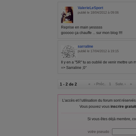
ValerieLeSport
publié le 18/04/2012 à 09:06
Reprise en main yesssss
gooooo ça chauffe ... sur mon blog !!!!
sarraline
publié le 17/04/2012 à 19:15
Il y en a "5R" tu as oublié de venir mettre u
=> Sarraline ;0°
1 - 2 de 2
«
‹ Préc.
1
Suiv. ›
»
L’accès et l’utilisation du forum sont réser
Vous pouvez vous
inscrire gratu
Si vous êtes déjà membre, co
votre pseudo :