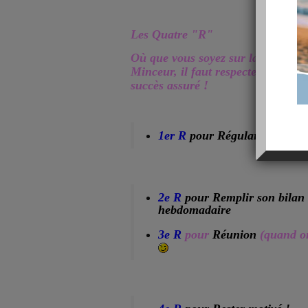
Les Quatre "R"
Où que vous soyez sur la Route de
Minceur, il faut respecter les
4R
p
succès assuré !
1er R
pour Régularité
2e R
pour Remplir son bilan
hebdomadaire
3e R
pour
Réunion
(quand o