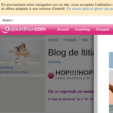
En poursuivant votre navigation sur ce site, vous acceptez l'utilisati
et offres adaptés à vos centres d'intérêt.
En savoir plus et gérer ces 
Bonjour !
Accueil
Coaching
Groupes
Accueil
>
espaces
>
ltitia
> HOP!!!!HOP!!!
Blog de ltitia
aide blog
profil
blog
HOP!!!!HOP!!!HOP!
ajouter de vos amies
publié le 15/04/2012 à 17:35
On se reprends en mains!!!
Je viens de découvrir "les 4 "R" de chez Weight 