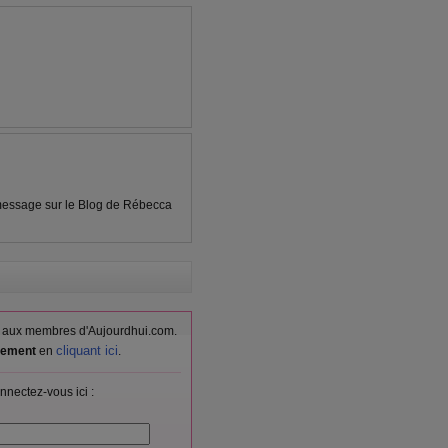
n message sur le Blog de Rébecca
vés aux membres d'Aujourdhui.com.
cliquant ici
itement
en
.
nnectez-vous ici :