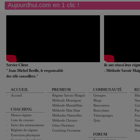
Aujourdhui.com en 1 clic !
Service Client
ils ont réussi leur rég
"Jean-Michel Berille, le responsable
- Méthode Savoir Maig
des télé-conseillers."
ACCUEIL
PREMIUM
COMMUNAUTÉ
RU
Accueil
Régime Savoir Maigrir
Groupes
Min
Méthode Montignac
Blogs
Nut
Méthode MentalSlim
Rencontres
Cui
COACHING
Méthode Slim Data
Bons plans
Psy
Menus régime
Méthodes Naturelles
Témoignages
For
Liste de courses
Méthode Chrono-
Quiz
Gro
Suivi des mensurations
Géno-Nutrition
Ma
Réglette de régime
Coaching Grossesse
Bea
FORUM
Exercices physiques