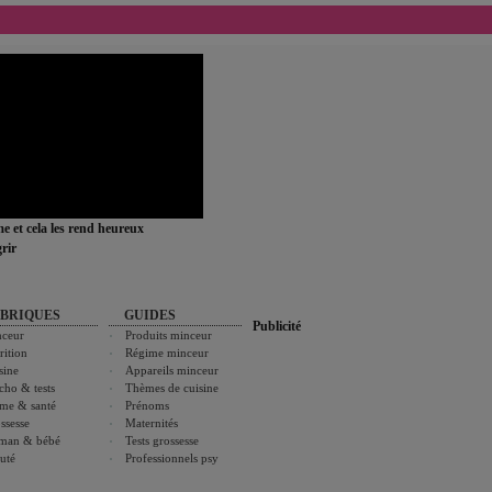
ime et cela les rend heureux
rir
BRIQUES
GUIDES
Publicité
ceur
Produits minceur
rition
Régime minceur
sine
Appareils minceur
cho & tests
Thèmes de cuisine
me & santé
Prénoms
ssesse
Maternités
man & bébé
Tests grossesse
uté
Professionnels psy