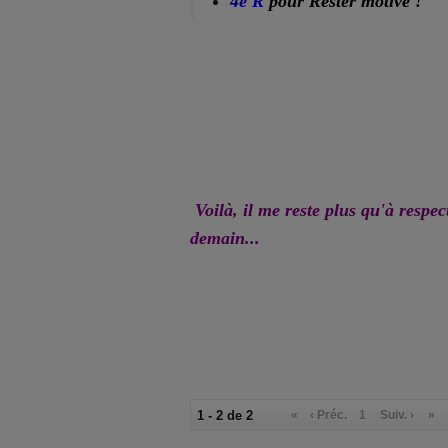
4e R
pour Rester motivé !
Voilà, il me reste plus qu'à respec
demain...
1 - 2 de 2
«
‹ Préc.
1
Suiv. ›
»