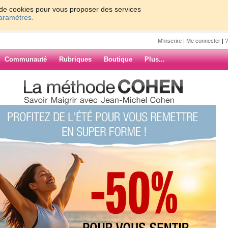
on de cookies pour vous proposer des services
paramètres.
M'inscrire
|
Me connecter
|
?
Communauté
Rubriques
Boutique
Plus...
HOP!!!!
!!!
Watcher"
ARCHIVES