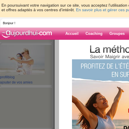
En poursuivant votre navigation sur ce site, vous acceptez l'utilisati
et offres adaptés à vos centres d'intérêt.
En savoir plus et gérer ces 
Bonjour !
Accueil
Coaching
Groupes
Accueil
>
espaces
>
ltitia
Blog de ltitia
aide blog
profil
blog
ajouter de vos amies
11 - 20 de 141
«
1 - 10
11 - 15
»
«
‹ Préc.
1
2
3
4
5
6
Une Bonne fête d
bon Anniversaire 