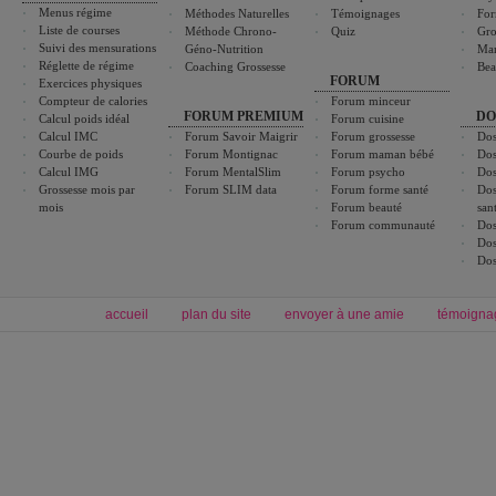
Menus régime
Méthodes Naturelles
Témoignages
For
Liste de courses
Méthode Chrono-
Quiz
Gro
Suivi des mensurations
Géno-Nutrition
Ma
Réglette de régime
Coaching Grossesse
Bea
FORUM
Exercices physiques
Compteur de calories
Forum minceur
FORUM PREMIUM
DO
Calcul poids idéal
Forum cuisine
Calcul IMC
Forum Savoir Maigrir
Forum grossesse
Dos
Courbe de poids
Forum Montignac
Forum maman bébé
Dos
Calcul IMG
Forum MentalSlim
Forum psycho
Dos
Grossesse mois par
Forum SLIM data
Forum forme santé
Dos
mois
Forum beauté
san
Forum communauté
Dos
Dos
Dos
accueil
plan du site
envoyer à une amie
témoigna
Forum minceur
Forum cuisine
Commencer un régime
boissons, vins et cocktails
Alimentation équilibrée et nutrition
astuces et bons plans
Minceur
Recette cuisine
exercices physiques
recette facile