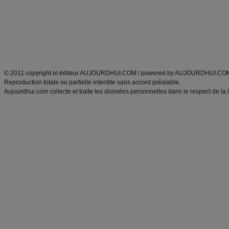
produits minceur
Recette poulet
Tags
:
ventre plat
|
maigrir des fesses
|
abdominaux
|
régime américain
|
régime mayo
|
Découvrez aussi
:
exercices abdominaux
|
recette wok
|
ANXA Partenaires
:
Recette
de cuisine |
Recette cuisine
|
© 2011 copyright et éditeur AUJOURDHUI.COM / powered by AUJOURDHUI.CO
Reproduction totale ou partielle interdite sans accord préalable.
Aujourdhui.com collecte et traite les données personnelles dans le respect de la 