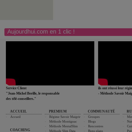
Aujourdhui.com en 1 clic !
Service Client
ils ont réussi leur rég
"Jean-Michel Berille, le responsable
- Méthode Savoir Maig
des télé-conseillers."
ACCUEIL
PREMIUM
COMMUNAUTÉ
RU
Accueil
Régime Savoir Maigrir
Groupes
Min
Méthode Montignac
Blogs
Nut
Méthode MentalSlim
Rencontres
Cui
COACHING
Méthode Slim Data
Bons plans
Psy