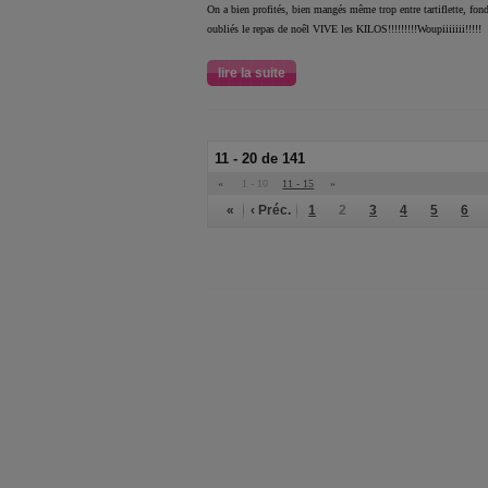
On a bien profités, bien mangés même trop entre tartiflette, fondu
oubliés le repas de noêl VIVE les KILOS!!!!!!!!!Woupiiiiiii!!!!!
lire la suite
11 - 20 de 141
«
1 - 10
11 - 15
»
«
‹ Préc.
1
2
3
4
5
6