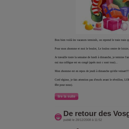
Bon bien voilà les vacances terminés, on reprend le train train q
Pour mon zhomme et moi le boulot, Le loulou centre de loisirs..
Je travaille toute la semaine de lundi à dimanche, je termine l'
oui ma collègue est en congé (après moi c sont tour)...
Mon zhomme est en repos de jeudi à dimanche qu'elle veinart!!
Coté régime, je fais attention pas d'excés avant le réveillon, L
fête pour nous).
lire la suite
De retour des Vosge
publié le 28/12/2008 à 11:52