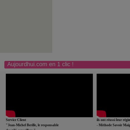
Aujourdhui.com en 1 clic !
Service Client
ils ont réussi leur rég
"Jean-Michel Berille, le responsable
- Méthode Savoir Maig