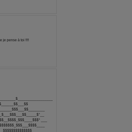
e je pense à toi !!!!
________$_________________
$______$$___$$
______$$$___$$________
_$___$$$___$$_____$°__
$$__$$$$_$$$____$$$* ___
$$$$$$$_$$$___$$$$____
__$$$$$$$$$$$$$$______