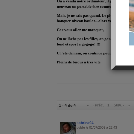
On a vendu notre ordinateur, il part aujourd'hu
nouveau un portable être connecter partout av
Mais, je ne sais pas quand. Le plus vite possibl
bouquer niveau boulot....alors va falloir patie
Car vous allez me manquer,
On ne lâche pas les filles, on garde la motiva
fond et sport a gogogo!!!!!
C l'été demain, on continue pour être les plus be
Pleins de bisous à trés vite
1 - 4 de 4
«
‹ Préc.
1
Suiv. ›
»
sabrina94
publié le 01/07/2009 à 22:43