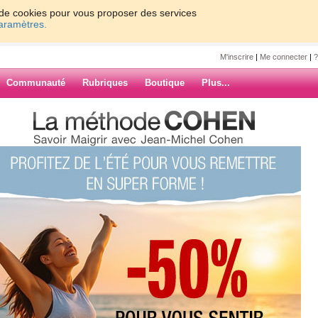
on de cookies pour vous proposer des services
paramètres.
M'inscrire
|
Me connecter
|
?
Communauté
Rubriques
Boutique
Plus...
2009, Ce n'est qu'un au revoir......
9, Ce n'est
 revoir......
ARCHIVES