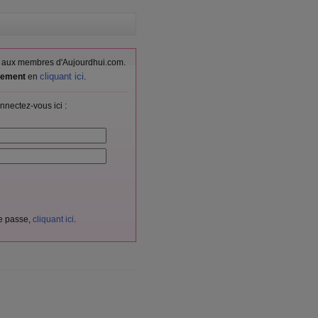
vés aux membres d'Aujourdhui.com.
cliquant ici
itement
en
.
nnectez-vous ici :
de passe,
cliquant ici
.