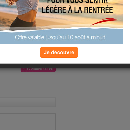
i, ce soir. Et on va en acheter un
ec mon site péférer.
e, j'espère!!!!!! Mon mari est over
nter.Pas trop longtemps, j'espère!!!
tion la détermination, Régime à
Je decouvre
lle sur la plage.....
(4) commentaires