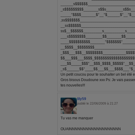
______s$$$$$$______________________
_s$$$$$$$$$_______s$$s________s$$s_
_____°$$$$_______$°__°$______$°__°$_
,ss$$$$$$$__________________________
__ss$$$$$$_________________________
ss$__$$$$$$_________s__________s___
___s$$$$$$$$________$$_______$$____
____$$$$$$$$$$_______°$$$$$$$°_____
__$$$$__$$$$$$$$___________________
_$$$___$$$__$$$$$$$$___________$$$$
$$___$$$___$$$$_$$$$$$$$$$$$$$$$$$$
___$$_____$$$°__$$$_$$$$_$$$$$°__$$
_s$______$$°____$$___$$___$$$$___°$_
Un petit coucou pour te souhaiter un bel été et
Gros bisous Doudoune xxx Ps: Je vais passe
tes nouvelles!!!
lily59
publié le 22/06/2009 à 21:27
Tu vas me manquer
OUAINNNNNNNNNNNNNNNNNNN