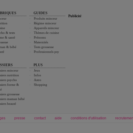
BRIQUES
GUIDES
Publicité
ceur
Produits minceur
rition
Régime minceur
sine
Appareils minceur
cho & tests
Thèmes de cuisine
me & santé
Prénoms
ssesse
Maternités
man & bébé
Tests grossesse
uté
Professionnels psy
SSIERS
PLUS
siers minceur
Jeux
siers nutrition
Infos
siers psycho
Astro
siers forme &
Shopping
té
siers grossesse
siers maman bébé
siers beauté
ges
presse
contact
aide
conditions d'utilisation
recrutemen
Forum grossesse et bébé
Forum psychologie