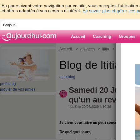
En poursuivant votre navigation sur ce site, vous acceptez l'utilisati
et offres adaptés à vos centres d'intérêt.
En savoir plus et gérer ces 
Bonjour !
Accueil
Coaching
Groupes
Accueil
>
espaces
>
ltitia
> Samedi 20 Juin 
Blog de ltitia
aide blog
profil
blog
Samedi 20 Juin 200
ajouter de vos amies
qu'un au revoir......
publié le 20/06/2009 à 10:36
Je viens vous faire un petit coucou et un petit au
De quelques jours,