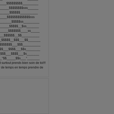
____$$$$$$$$$_________
______$$$$$$$$sss______
______$$$$$$__________
____$$$$$$$$$$$$$sss
_______$$$$$ss_________
______$$$$$__$ss_______
_____$$$$$$$____ss_____
___$$$$$$__$$__________
_$$$$$__$$$___$$_______
$$$$$$$___$$$__________
$$___$$$$___$$s________
_$$$___$$$$___$s_______
_°$$_____$$s___°_______
 surtout prends bien soin de toi!!!
r de temps en temps prendre de