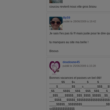
coucou revient nous vite gros bisou
lily59
publié le 28/06/2009 à 19:42
Je sais t'es pas là !!! mais juste pour te dire qu
tu manques au site ma belle !
Bisous
doudoune45
publié le 25/06/2009 à 15:28
Bonnes vacances et passes un bel été!
_______$$____$s_______$_____$______
____$________$$____s________$$$___$
_$$_____$$$$___$$$___$$$__$$$____$_
__$$$____$$$$$__$$$_$$$$_$$$$$__$$_
___$$$$___$$$$$_$$$$$$$$$$$$$$$$$$$
____$$$$$__$$$$$$$$______________$$
ss$$$$$$$$$$$$$____________________