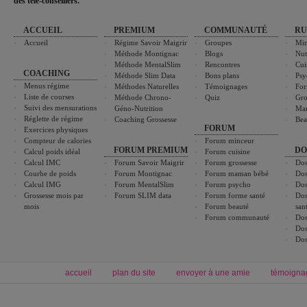
des télé-conseillers."
ACCUEIL
PREMIUM
COMMUNAUTÉ
RU
Accueil
Régime Savoir Maigrir
Groupes
Min
Méthode Montignac
Blogs
Nut
Méthode MentalSlim
Rencontres
Cui
COACHING
Méthode Slim Data
Bons plans
Psy
Menus régime
Méthodes Naturelles
Témoignages
For
Liste de courses
Méthode Chrono-
Quiz
Gro
Suivi des mensurations
Géno-Nutrition
Ma
Réglette de régime
Coaching Grossesse
Bea
FORUM
Exercices physiques
Compteur de calories
Forum minceur
FORUM PREMIUM
DO
Calcul poids idéal
Forum cuisine
Calcul IMC
Forum Savoir Maigrir
Forum grossesse
Dos
Courbe de poids
Forum Montignac
Forum maman bébé
Dos
Calcul IMG
Forum MentalSlim
Forum psycho
Dos
Grossesse mois par
Forum SLIM data
Forum forme santé
Dos
mois
Forum beauté
san
Forum communauté
Dos
Dos
Dos
accueil
plan du site
envoyer à une amie
témoigna
Forum minceur
Forum cuisine