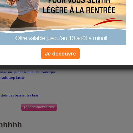
s
r va voyager en italie alors bla bla
ngs..................
Je decouvre
is alors je suis passé du 72 au
ouge mé je pense que la tiroide qui
e suis trop faché .
ois pas baisser les bras .
(2) commentaires
hhhhhh