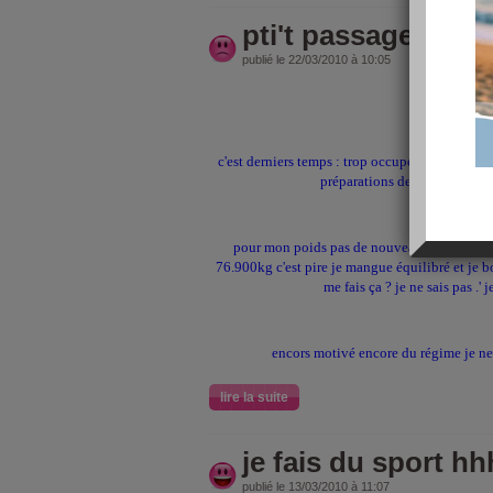
pti't passage
publié le 22/03/2010 à 10:05
salut les ami
c'est derniers temps : trop occupé mon directeu
préparations des dossiers, reporti
pour mon poids pas de nouveau que de mauva
76.900kg c'est pire je mangue équilibré et je b
me fais ça ? je ne sais pas .' j
encors motivé encore du régime je ne d
lire la suite
je fais du sport h
publié le 13/03/2010 à 11:07