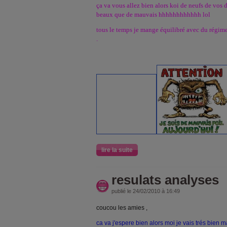
ça va vous allez bien alors koi de neufs de vos dé
beaux que de mauvais hhhhhhhhhhhh lol
tous le temps je mange équilibré avec du régime 
.
lire la suite
resulats analyses
publié le 24/02/2010 à 16:49
coucou les amies ,
ca va j'espere bien alors moi je vais trés bien