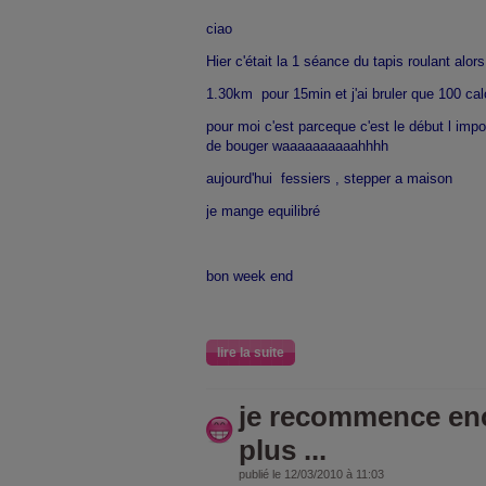
ciao
Hier c'était la 1 séance du tapis roulant alors j
1.30km pour 15min et j'ai bruler que 100 cal
pour moi c'est parceque c'est le début l import
de bouger waaaaaaaaaahhhh
aujourd'hui fessiers , stepper a maison
je mange equilibré
bon week end
lire la suite
je recommence enc
plus ...
publié le 12/03/2010 à 11:03