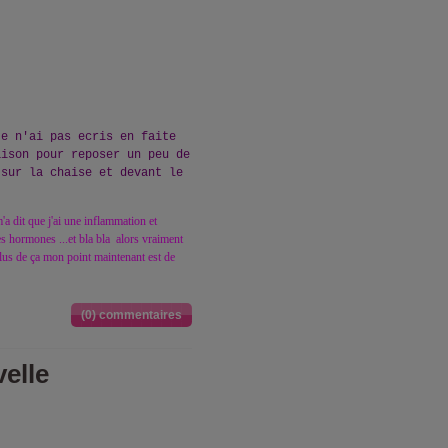
je n'ai pas ecris en faite
aison pour reposer un peu de
 sur la chaise et devant le
a dit que j'ai une inflammation et
es hormones ...et bla bla alors vraiment
 plus de ça mon point maintenant est de
(0) commentaires
elle