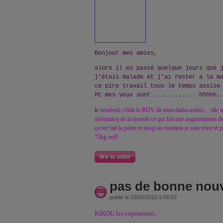
Bonjour mes amies,
alors il es passé quelque jours que 
j'étais malade et j'ai rester a la m
ce pire travail tous le temps assise
PC mes yeux sont ............ hhhhh.
le
vendredi c'était le RDV de mon diabo-endor... elle m'
infectation de la tyroide ce qui fait une augmentation d
ça me fait la peine et jusqu'au moment je suis triste et
75kg ouff
lire la suite
pas de bonne nouv
publié le 03/03/2010 à 09:53
KIKOU les copinautes,