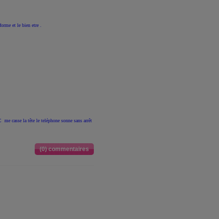
forme et le bien etre .
PC me casse la tête le teléphone sonne sans arrêt
(0) commentaires