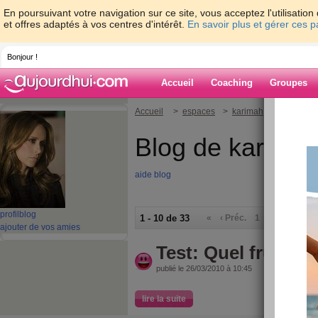
En poursuivant votre navigation sur ce site, vous acceptez l'utilisati
et offres adaptés à vos centres d'intérêt.
En savoir plus et gérer ces 
Bonjour !
Accueil
Coaching
Groupes
Accueil
>
espaces
>
karimah
Blog de karima
aide blog
profil
blog
1 - 10 de 33
«
‹ Préc.
1
2
3
4
S
ajouter de vos amies
Test: Quel fruit êt
publié le 26/03/2010 à 10:45
lire la suite