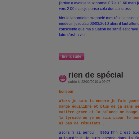
j'arrive a avoir le taux normal 0.7 au 1.60 mais 
vers 2.00 mais je pense cela due au stress.
hier le laboratoire m'appelé mes résultats sont
medecin jusqu'au 03/03/2010 alors il faut attendre 
consciente que ma situation de santé est grave 
faire c'est la vie .
lire la suite
rien de spécial
publié le 22/02/2010 à 09:07
bonjour
alors je suis la encore je fais guer
mange équilibré et plus de ça sans s
matière grace et la balance ne bouge
la tyroide ou je ne sais paour le mo
ai pas de résultats .
alors j ai perdu 500g hhh c'est bie
aujourd'hui je suis encore dans la f