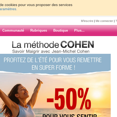
on de cookies pour vous proposer des services
paramètres.
M'inscrire
|
Me connecter
|
?
Communauté
Rubriques
Boutique
Plus...
h
uiv. ›
»
es-vous ?
ARCHIVES
(3) commentaires