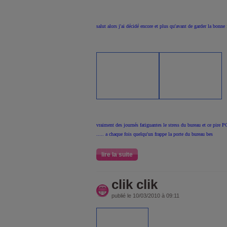
salut alors j'ai décidé encore et plus qu'avant de garder la bonne 
vraiment des journés fatiguantes le stress du bureau et ce pire 
..... a chaque fois quelqu'un frappe la porte du bureau bes
lire la suite
clik clik
publié le 10/03/2010 à 09:11