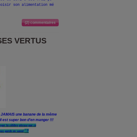
hoisir son alimentation mé
(2) commentaires
SES VERTUS
us JAMAIS une banane de la même
l est super bon d'en manger !!!
phrase par ce
' ?
anté