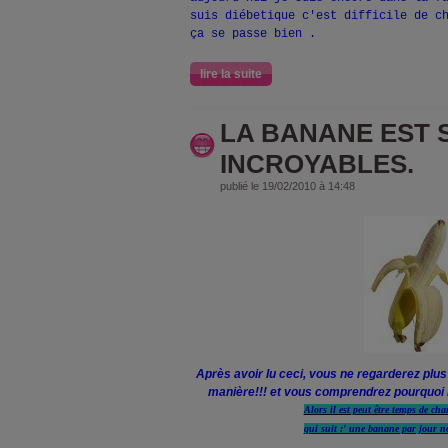
suis diébetique c'est difficile de c
ça se passe bien .
lire la suite
LA BANANE EST 
INCROYABLES.
publié le 19/02/2010 à 14:48
Après avoir lu ceci, vous ne regarderez pl
manière!!! et vous comprendrez pourquoi i
Alors il est peut être temps de changer la célèbre 
qui suit :' une banane par jour nous garde en s