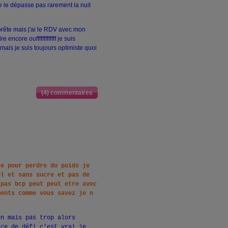
je le dépasse pas rarement la nuit
 prête mais j'ai le RDV avec mon
encore oufffffffffffff je suis
mais je suis toujours optimiste quoi
(4) commentaires
re pour perdre du poids je
el et sans sucre et pas de
 pas bcp peut peut etre avec
ments comme vous savez je n
n mais pas trop alors
ace de défi c'est vrai je