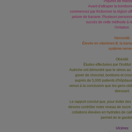
Piqûres de marin
Avant d'attraper la bombonn
commencez par frictionner la région aff
pelure de banane. Plusieurs personne
succès de cette méthode à réd
l'irritation.
Nervosité:
Élevée en vitamines B, la bana
système nerve
Obésité:
Études effectuées par l'Institu
Autriche ont démontré que le stress au 
gaver de chocolat, bonbons et croust
auprès de 5,000 patients d'hôpitaux
venus à la conclusion que les gens ob
stressant.
Le rapport conclut que, pour éviter des
devons contrôler notre niveau de sucre
collations élevées en hydrates de ca
permet de le garder
Ulcères: