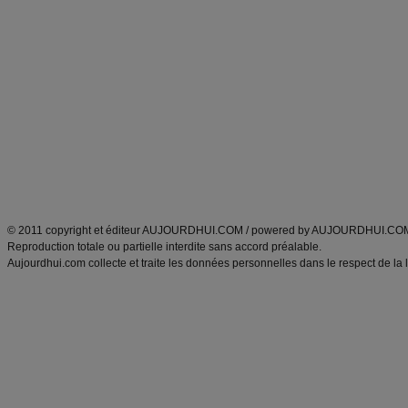
Commencer un régime
boissons, vins et cocktails
Alimentation équilibrée et nutrition
astuces et bons plans
Minceur
Recette cuisine
exercices physiques
recette facile
produits minceur
Recette poulet
Tags
:
ventre plat
|
maigrir des fesses
|
abdominaux
|
régime américain
|
régime mayo
|
Découvrez aussi
:
exercices abdominaux
|
recette wok
|
ANXA Partenaires
:
Recette
de cuisine |
Recette cuisine
|
© 2011 copyright et éditeur AUJOURDHUI.COM / powered by AUJOURDHUI.CO
Reproduction totale ou partielle interdite sans accord préalable.
Aujourdhui.com collecte et traite les données personnelles dans le respect de la 