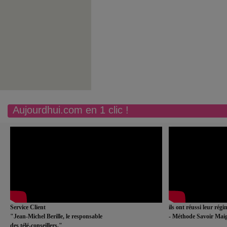
Aujourdhui.com en 1 clic !
Service Client
ils ont réussi leur rég
"Jean-Michel Berille, le responsable
- Méthode Savoir Maig
des télé-conseillers."