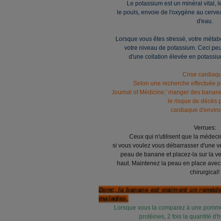
Le potassium est un minéral vital, 
le pouls, envoie de l'oxygène au cervea
d'eau.
Lorsque vous êtes stressé, votre méta
votre niveau de potassium. Ceci peut
d'une collation élevée en potassi
Crise cardiaq
Selon une recherche effectuée 
Journal of Médicine,' manger des banane
le risque de décès p
cardiaque d'envir
Verrues:
Ceux qui n'utilisent que la médeci
si vous voulez vous débarrasser d'une 
peau de banane et placez-la sur la ver
haut. Maintenez la peau en place avec
chirurgical!
Donc, la banane est vraiment un remède 
maladies.
Lorsque vous la comparez à une pomme, 
protéines, 2 fois la quantité d