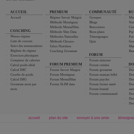
ACCUEIL
PREMIUM
COMMUNAUTÉ
RU
Accueil
Régime Savoir Maigrir
Groupes
Min
Méthode Montignac
Blogs
Nut
Méthode MentalSlim
Rencontres
Cui
COACHING
Méthode Slim Data
Bons plans
Psy
Menus régime
Méthodes Naturelles
Témoignages
For
Liste de courses
Méthode Chrono-
Quiz
Gro
Suivi des mensurations
Géno-Nutrition
Ma
Réglette de régime
Coaching Grossesse
Bea
FORUM
Exercices physiques
Compteur de calories
Forum minceur
FORUM PREMIUM
DO
Calcul poids idéal
Forum cuisine
Calcul IMC
Forum Savoir Maigrir
Forum grossesse
Dos
Courbe de poids
Forum Montignac
Forum maman bébé
Dos
Calcul IMG
Forum MentalSlim
Forum psycho
Dos
Grossesse mois par
Forum SLIM data
Forum forme santé
Dos
mois
Forum beauté
san
Forum communauté
Dos
Dos
Dos
accueil
plan du site
envoyer à une amie
témoigna
Forum minceur
Forum cuisine