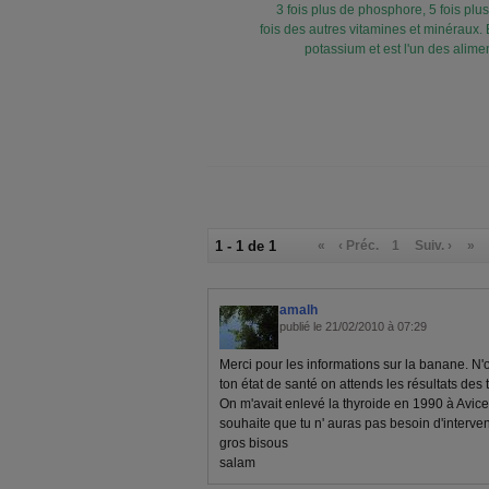
3 fois plus de phosphore, 5 fois plus 
fois des autres vitamines et minéraux. 
potassium et est l'un des aliment
1 - 1 de 1
«
‹ Préc.
1
Suiv. ›
»
amalh
publié le 21/02/2010 à 07:29
Merci pour les informations sur la banane. N'
ton état de santé on attends les résultats des 
On m'avait enlevé la thyroide en 1990 à Avicen
souhaite que tu n' auras pas besoin d'interve
gros bisous
salam