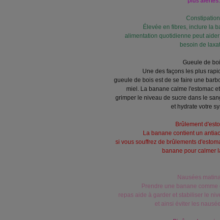
plus alertes.
Constipation
Élevée en fibres, inclure la 
alimentation quotidienne peut aider 
besoin de laxat
Gueule de boi
Une des façons les plus rapi
gueule de bois est de se faire une barb
miel. La banane calme l'estomac et a
grimper le niveau de sucre dans le sang
et hydrate votre s
Brûlement d'est
La banane contient un antiac
si vous souffrez de brûlements d'esto
banane pour calmer l
Nausées matina
Prendre une banane comme co
repas aide à garder et stabiliser le n
et ainsi éviter les naus