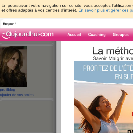
En poursuivant votre navigation sur ce site, vous acceptez l'utilisati
et offres adaptés à vos centres d'intérêt.
En savoir plus et gérer ces 
Bonjour !
Accueil
Coaching
Groupes
Accueil
>
espaces
>
karimah
> LA BANA
INCROYABLES.
Blog de karima
aide blog
LA BANANE EST 
profil
blog
ajouter de vos amies
INCROYABLES.
publié le 19/02/2010 à 14:48