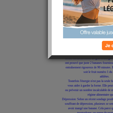
Après avoir lu ceci, vous ne regarderez pl
manière!!! et vous comprendrez pourquoi i
Alors il est peut être temps de 
qui suit :' une banane par jo
Je 
Sucrose, fructose et glucose combiné a
donne instantanément un gain d'énergie 
ont prouvé que juste 2 bananes fourniss
entraînement rigoureux de 90 minutes. 
soit le fruit numéro 1 d
athlètes.
Toutefois l'énergie n'est pas la seule 
vous aider à garder la forme. Elle peut
ou prévenir un nombre incalculable de ma
régime alimentaire qu
Dépression: Selon un récent sondage prod
souffrant de dépression, plusieurs se s
avoir mangé une banane. Cela parce q
tryptophane, un genre de prot