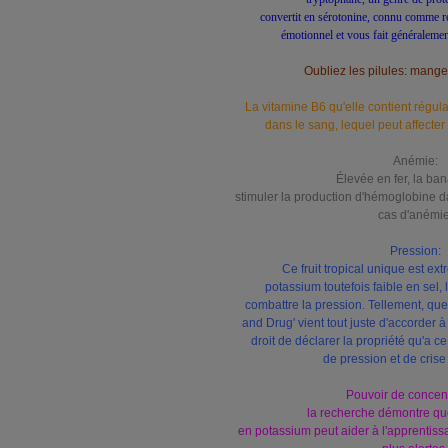
convertit en sérotonine, connu comme rel
émotionnel et vous fait généralemen
Oubliez les pilules: man
La vitamine B6 qu'elle contient régul
dans le sang, lequel peut affecter
Anémie:
Élevée en fer, la ba
stimuler la production d'hémoglobine d
cas d'anémie
Pression:
Ce fruit tropical unique est e
potassium toutefois faible en sel, 
combattre la pression. Tellement, que
and Drug' vient tout juste d'accorder à
droit de déclarer la propriété qu'a ce 
de pression et de crise
Pouvoir de concent
la recherche démontre que 
en potassium peut aider à l'apprentiss