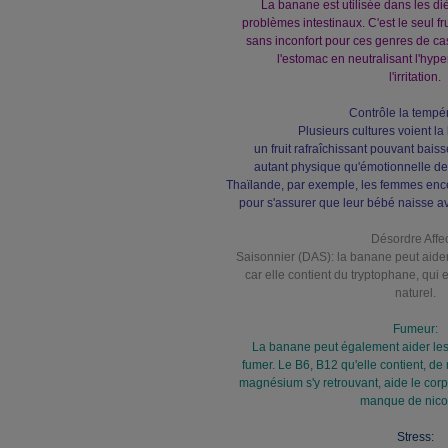
La banane est utilisée dans les di
problèmes intestinaux. C'est le seul fr
sans inconfort pour ces genres de ca
l'estomac en neutralisant l'hype
l'irritation.
Contrôle la tempér
Plusieurs cultures voient 
un fruit rafraîchissant pouvant bais
autant physique qu'émotionnelle d
Thaïlande, par exemple, les femmes en
pour s'assurer que leur bébé naisse a
Désordre Affec
Saisonnier (DAS): la banane peut aide
car elle contient du tryptophane, qui 
naturel.
Fumeur:
La banane peut également aider les
fumer. Le B6, B12 qu'elle contient, d
magnésium s'y retrouvant, aide le corp
manque de nicot
Stress: