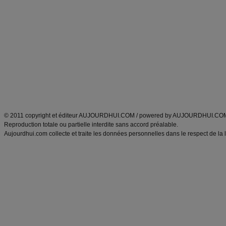
Minceur
Recette cuisine
exercices physiques
recette facile
produits minceur
Recette poulet
Tags
:
ventre plat
|
maigrir des fesses
|
abdominaux
|
régime américain
|
régime mayo
|
Découvrez aussi
:
exercices abdominaux
|
recette wok
|
ANXA Partenaires
:
Recette
de cuisine |
Recette cuisine
|
© 2011 copyright et éditeur AUJOURDHUI.COM / powered by AUJOURDHUI.CO
Reproduction totale ou partielle interdite sans accord préalable.
Aujourdhui.com collecte et traite les données personnelles dans le respect de la 