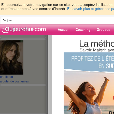
En poursuivant votre navigation sur ce site, vous acceptez l'utilisati
et offres adaptés à vos centres d'intérêt.
En savoir plus et gérer ces 
Bonjour !
Accueil
Coaching
Groupes
Accueil
>
espaces
>
karimah
> pti't pass
Blog de karima
aide blog
pti't passage
profil
blog
publié le 22/03/2010 à 10:05
ajouter de vos amies
salut les ami
c'est derniers temps : trop occupé mon directeu
préparations des dossiers, reporti