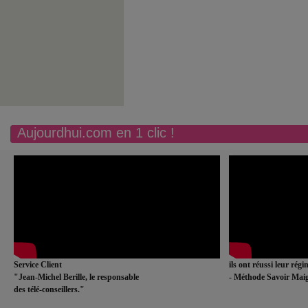
Aujourdhui.com en 1 clic !
Service Client
ils ont réussi leur rég
"Jean-Michel Berille, le responsable
- Méthode Savoir Maig
des télé-conseillers."