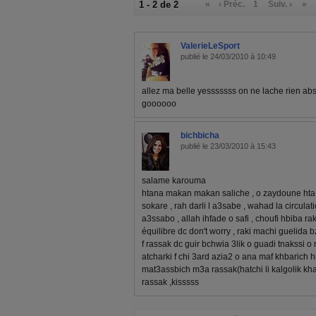
1 - 2 de 2
«
‹ Préc.
1
Suiv. ›
»
ValerieLeSport
publié le 24/03/2010 à 10:49
allez ma belle yesssssss on ne lache rien ab
goooooo
bichbicha
publié le 23/03/2010 à 15:43
salame karouma
htana makan makan saliche , o zaydoune hta 
sokare , rah darli l a3sabe , wahad la circulati
a3ssabo , allah ihfade o safi , choufi hbiba raki
équilibre dc don't worry , raki machi guelida b
f rassak dc guir bchwia 3lik o guadi tnakssi o 
atcharki f chi 3ard azia2 o ana maf khbarich h
mat3assbich m3a rassak(hatchi li kalgolik khass
rassak ,kisssss