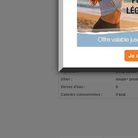
pour mon poids pas de nouveau que de mauva
76.900kg c'est pire je mangue équilibré et je b
me fais ça ? je ne sais pas .' j
encors motivé encore du régime je ne d
Je 
mon alimentation
Petit-déjeuner :
morceau de p
Déjeuner :
200g salade 
Dîner :
soupe+ poule
Verres d'eau :
6
Calories consommées :
0 kcal