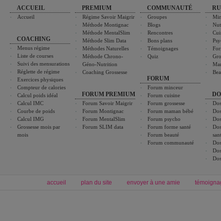
ACCUEIL
PREMIUM
COMMUNAUTÉ
RU
Accueil
Régime Savoir Maigrir
Groupes
Min
Méthode Montignac
Blogs
Nut
Méthode MentalSlim
Rencontres
Cui
COACHING
Méthode Slim Data
Bons plans
Psy
Menus régime
Méthodes Naturelles
Témoignages
For
Liste de courses
Méthode Chrono-
Quiz
Gro
Suivi des mensurations
Géno-Nutrition
Ma
Réglette de régime
Coaching Grossesse
Bea
FORUM
Exercices physiques
Compteur de calories
Forum minceur
FORUM PREMIUM
DO
Calcul poids idéal
Forum cuisine
Calcul IMC
Forum Savoir Maigrir
Forum grossesse
Dos
Courbe de poids
Forum Montignac
Forum maman bébé
Dos
Calcul IMG
Forum MentalSlim
Forum psycho
Dos
Grossesse mois par
Forum SLIM data
Forum forme santé
Dos
mois
Forum beauté
san
Forum communauté
Dos
Dos
Dos
accueil
plan du site
envoyer à une amie
témoigna
Forum minceur
Forum cuisine
Commencer un régime
boissons, vins et cocktails
Alimentation équilibrée et nutrition
astuces et bons plans