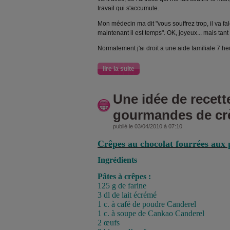
travail qui s'accumule.
Mon médecin ma dit "vous souffrez trop, il va fa
maintenant il est temps". OK, joyeux... mais tant p
Normalement j'ai droit a une aide familiale 7 h
lire la suite
Une idée de recett
gourmandes de cr
publié le 03/04/2010 à 07:10
Crêpes au chocolat fourrées au
Ingrédients
Pâtes à crêpes :
125 g de farine
3 dl de lait écrémé
1 c. à café de poudre Canderel
1 c. à soupe de
Cankao Canderel
2 œufs