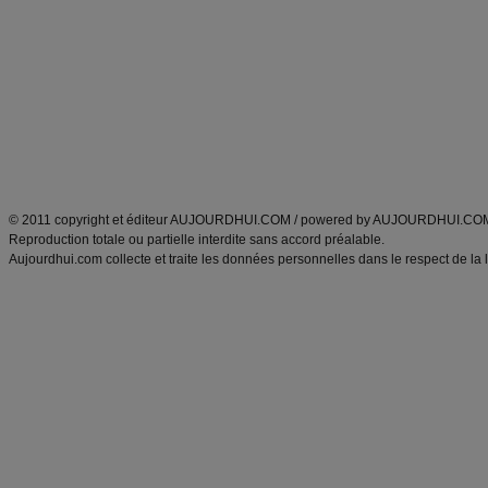
Minceur
Recette cuisine
exercices physiques
recette facile
produits minceur
Recette poulet
Tags
:
ventre plat
|
maigrir des fesses
|
abdominaux
|
régime américain
|
régime mayo
|
Découvrez aussi
:
exercices abdominaux
|
recette wok
|
ANXA Partenaires
:
Recette
de cuisine |
Recette cuisine
|
© 2011 copyright et éditeur AUJOURDHUI.COM / powered by AUJOURDHUI.CO
Reproduction totale ou partielle interdite sans accord préalable.
Aujourdhui.com collecte et traite les données personnelles dans le respect de la 