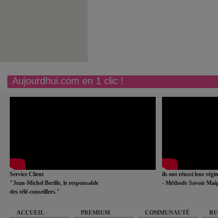
Aujourdhui.com en 1 clic !
Service Client
ils ont réussi leur rég
"Jean-Michel Berille, le responsable
- Méthode Savoir Maig
des télé-conseillers."
ACCUEIL
PREMIUM
COMMUNAUTÉ
RU