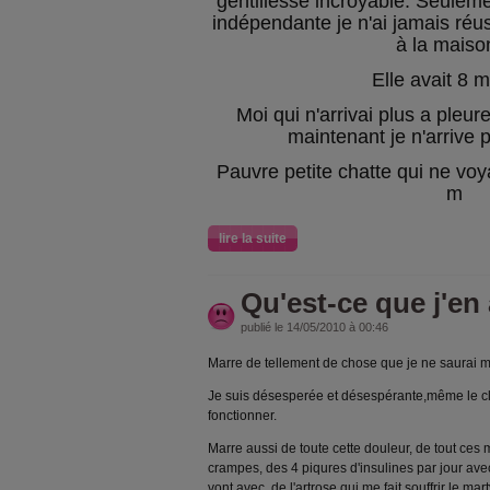
gentillesse incroyable. Seuleme
indépendante je n'ai jamais réu
à la maison
Elle avait 8 mo
Moi qui n'arrivai plus a pleur
maintenant je n'arrive p
Pauvre petite chatte qui ne voya
m
lire la suite
Qu'est-ce que j'en 
publié le 14/05/2010 à 00:46
Marre de tellement de chose que je ne saurai
Je suis désesperée et désespérante,même le cl
fonctionner.
Marre aussi de toute cette douleur, de tout ce
crampes, des 4 piqures d'insulines par jour avec
vont avec, de l'artrose qui me fait souffrir le mar