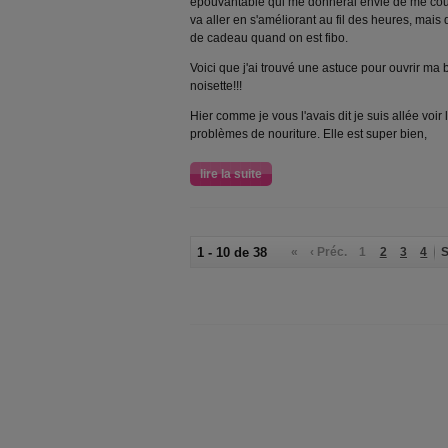
épouvantable qui me donnerai envie de me couc
va aller en s'améliorant au fil des heures, mais
de cadeau quand on est fibo.
Voici que j'ai trouvé une astuce pour ouvrir ma bo
noisette!!!
Hier comme je vous l'avais dit je suis allée voir
problèmes de nouriture. Elle est super bien,
lire la suite
1 - 10 de 38
«
‹ Préc.
1
2
3
4
S