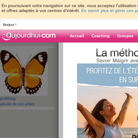
En poursuivant votre navigation sur ce site, vous acceptez l'utilisati
et offres adaptés à vos centres d'intérêt.
En savoir plus et gérer ces 
Bonjour !
Accueil
Coaching
Groupes
Accueil
>
espaces
>
isa2cherie3
Blog de isa2che
aide blog
1 - 10 de 38
«
‹ Préc.
1
2
3
4
S
profil
blog
ajouter de vos amies
Merci mes amies p
commentaires.
publié le 01/07/2010 à 00:06