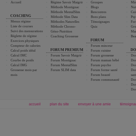
Accueil
Régime Savoir Maigrir
Groupes
Min
Méthode Montignac
Blogs
Nut
Méthode MentalSlim
Rencontres
Cui
COACHING
Méthode Slim Data
Bons plans
Psy
Menus régime
Méthodes Naturelles
Témoignages
For
Liste de courses
Méthode Chrono-
Quiz
Gro
Suivi des mensurations
Géno-Nutrition
Ma
Réglette de régime
Coaching Grossesse
Bea
FORUM
Exercices physiques
Compteur de calories
Forum minceur
FORUM PREMIUM
DO
Calcul poids idéal
Forum cuisine
Calcul IMC
Forum Savoir Maigrir
Forum grossesse
Dos
Courbe de poids
Forum Montignac
Forum maman bébé
Dos
Calcul IMG
Forum MentalSlim
Forum psycho
Dos
Grossesse mois par
Forum SLIM data
Forum forme santé
Dos
mois
Forum beauté
san
Forum communauté
Dos
Dos
Dos
accueil
plan du site
envoyer à une amie
témoigna
Forum minceur
Forum cuisine
Commencer un régime
boissons, vins et cocktails
Alimentation équilibrée et nutrition
astuces et bons plans