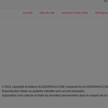
Dos
accueil
plan du site
envoyer à une amie
témoigna
Forum minceur
Forum cuisine
Commencer un régime
boissons, vins et cocktails
Alimentation équilibrée et nutrition
astuces et bons plans
Minceur
Recette cuisine
exercices physiques
recette facile
produits minceur
Recette poulet
Tags
:
ventre plat
|
maigrir des fesses
|
abdominaux
|
régime américain
|
régime mayo
|
Découvrez aussi
:
exercices abdominaux
|
recette wok
|
ANXA Partenaires
:
Recette
de cuisine |
Recette cuisine
|
© 2011 copyright et éditeur AUJOURDHUI.COM / powered by AUJOURDHUI.CO
Reproduction totale ou partielle interdite sans accord préalable.
Aujourdhui.com collecte et traite les données personnelles dans le respect de la 