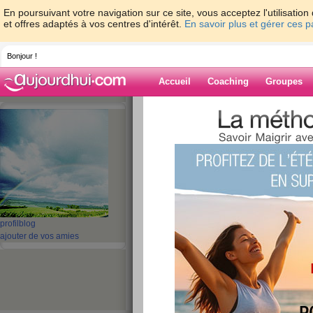
En poursuivant votre navigation sur ce site, vous acceptez l'utilisati
et offres adaptés à vos centres d'intérêt.
En savoir plus et gérer ces 
Bonjour !
Accueil
Coaching
Groupes
Accueil
>
espaces
>
gibay
Blog de gibay
aide blog
1 - 10 de 77
«
‹ Préc.
1
2
3
4
5
profil
blog
ajouter de vos amies
inscrite avec ment
publié le 25/06/2011 à 11:29
Pour moi c'est trop compliqué d'enregistrer les
faire sur l'ordi pas assez tranquille, les exercic
motiver,et certains sont impossibles car trop doul