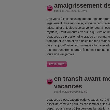
amaigrissement ds
publié le 14/11/2009 à 15:40
J'en viens à la conclusion que pour maigrir durab
légèrement obsessionnelle, sinon on recomme
laisser aller et toujours se surveiller pour à l'occ
mystère, il faut toujours être sur le qui vive on
beaucoup de pression et je craque en permanence
fromage et le pain,et en plus ça me rend malade
faire. aujourd'hui je recommence à tout surveill
malheureuse!Bon courage à toutes .il ne faut pa
toute une vie, jamais
lire la suite
en transit avant m
vacances
publié le 22/08/2009 à 22:50
beaucoup d'occupations et de voyages, cet été de
assez de convives pour les consommer et les kil
départ pour la mer où j'espère que la natation 