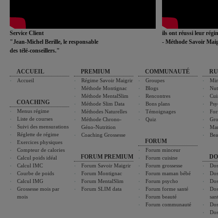
Service Client
ils ont réussi leur rég
"Jean-Michel Berille, le responsable
- Méthode Savoir Maig
des télé-conseillers."
ACCUEIL
PREMIUM
COMMUNAUTÉ
RU
Accueil
Régime Savoir Maigrir
Groupes
Min
Méthode Montignac
Blogs
Nut
Méthode MentalSlim
Rencontres
Cui
COACHING
Méthode Slim Data
Bons plans
Psy
Menus régime
Méthodes Naturelles
Témoignages
For
Liste de courses
Méthode Chrono-
Quiz
Gro
Suivi des mensurations
Géno-Nutrition
Ma
Réglette de régime
Coaching Grossesse
Bea
FORUM
Exercices physiques
Compteur de calories
Forum minceur
FORUM PREMIUM
DO
Calcul poids idéal
Forum cuisine
Calcul IMC
Forum Savoir Maigrir
Forum grossesse
Dos
Courbe de poids
Forum Montignac
Forum maman bébé
Dos
Calcul IMG
Forum MentalSlim
Forum psycho
Dos
Grossesse mois par
Forum SLIM data
Forum forme santé
Dos
mois
Forum beauté
san
Forum communauté
Dos
Dos