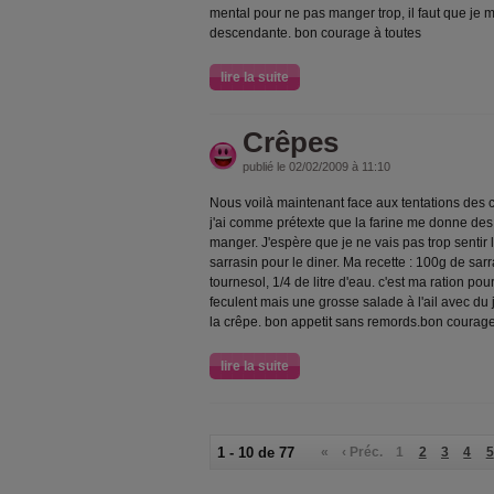
mental pour ne pas manger trop, il faut que je m
descendante. bon courage à toutes
lire la suite
Crêpes
publié le 02/02/2009 à 11:10
Nous voilà maintenant face aux tentations des c
j'ai comme prétexte que la farine me donne de
manger. J'espère que je ne vais pas trop sentir la 
sarrasin pour le diner. Ma recette : 100g de sarr
tournesol, 1/4 de litre d'eau. c'est ma ration p
feculent mais une grosse salade à l'ail avec d
la crêpe. bon appetit sans remords.bon courage 
lire la suite
1 - 10 de 77
«
‹ Préc.
1
2
3
4
5