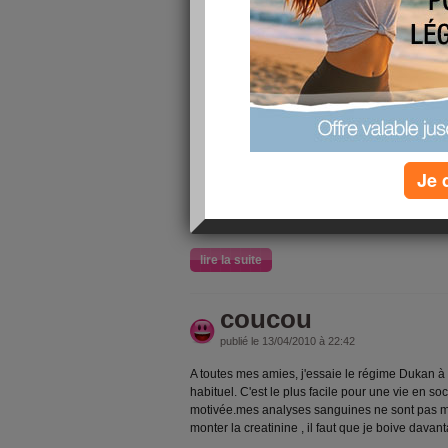
billets!!! qqs trucs mais pas assez de motivati
souffrir j'ai repris trop de poids!!!!!!!!!!!!!!!!!!!!!!!!!!!!!!!!!!!!!
lire la suite
impossible de me 
maigrir
Je 
publié le 08/01/2011 à 15:52
Pas le moral, je n'y arrive plus. Impossible de 
lire la suite
coucou
publié le 13/04/2010 à 22:42
A toutes mes amies, j'essaie le régime Dukan à 
habituel. C'est le plus facile pour une vie en so
motivée.mes analyses sanguines ne sont pas ma
monter la creatinine , il faut que je boive dav