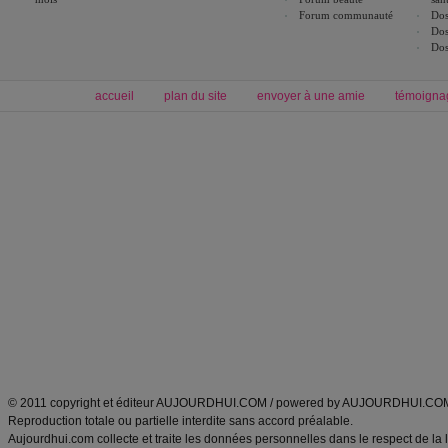
Forum communauté
Dos
Dos
Dos
accueil
plan du site
envoyer à une amie
témoigna
Forum minceur
Forum cuisine
Commencer un régime
boissons, vins et cocktails
Alimentation équilibrée et nutrition
astuces et bons plans
Minceur
Recette cuisine
exercices physiques
recette facile
produits minceur
Recette poulet
Tags
:
ventre plat
|
maigrir des fesses
|
abdominaux
|
régime américain
|
régime mayo
|
Découvrez aussi
:
exercices abdominaux
|
recette wok
|
ANXA Partenaires
:
Recette
de cuisine |
Recette cuisine
|
© 2011 copyright et éditeur AUJOURDHUI.COM / powered by AUJOURDHUI.CO
Reproduction totale ou partielle interdite sans accord préalable.
Aujourdhui.com collecte et traite les données personnelles dans le respect de la 