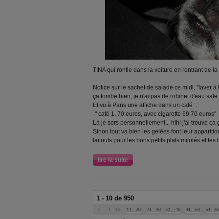
TINA qui ronfle dans la voiture en rentrant de la 
Notice sur le sachet de salade ce midi, "laver à l
ça tombe bien, je n'ai pas de robinet d'eau sale..
Et vu à Paris
une affiche dans un café :
-" café 1, 70 euros, avec cigarette 69,70 euros"
Là je sors personnellement... hihi j'ai trouvé ç
Sinon tout va bien les gelées font leur apparition,
faitouts pour les bons petits plats mijotés et
lire la suite
1 - 10 de 950
«
1 - 10
11 - 20
21 - 30
31 - 40
41 - 50
51 - 6