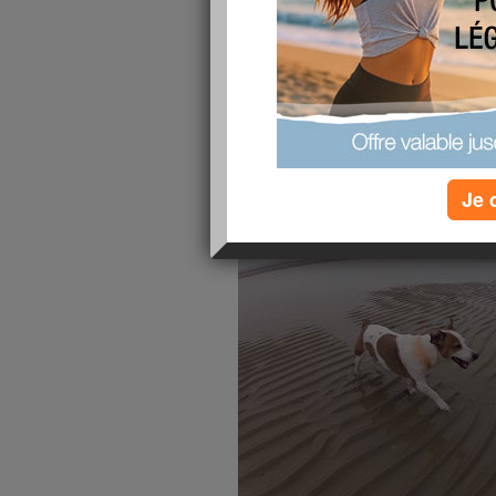
je re tente
lire la suite
essai
publié le 18/03/2012 à 19:07
Je 