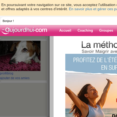
En poursuivant votre navigation sur ce site, vous acceptez l'utilisati
et offres adaptés à vos centres d'intérêt.
En savoir plus et gérer ces 
Bonjour !
Accueil
Coaching
Groupes
Accueil
>
espaces
>
croquetteclebart
Blog de croquet
aide blog
profil
blog
ajouter de vos amies
1 - 10 de 950
«
1 - 10
11 - 20
21 - 30
31 - 40
41 - 50
51 - 6
«
‹ Préc.
1
2
3
4
5
6
bon.
publié le 27/03/2012 à 18:47