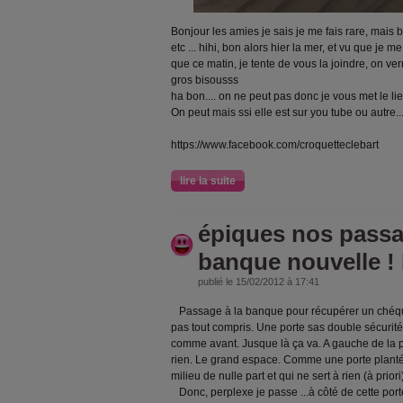
Bonjour les amies je sais je me fais rare, mais b
etc ... hihi, bon alors hier la mer, et vu que je m
que ce matin, je tente de vous la joindre, on ve
gros bisousss
ha bon.... on ne peut pas donc je vous met le li
On peut mais ssi elle est sur you tube ou autre..
https://www.facebook.com/croquetteclebart
lire la suite
épiques nos passa
banque nouvelle ! 
publié le 15/02/2012 à 17:41
Passage à la banque pour récupérer un chéquier
pas tout compris. Une porte sas double sécurité
comme avant. Jusque là ça va. A gauche de la po
rien. Le grand espace. Comme une porte planté
milieu de nulle part et qui ne sert à rien (à priori
Donc, perplexe je passe
...
à côté de cette port