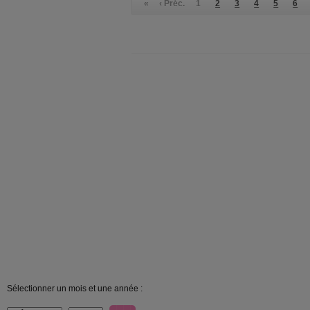
«
‹ Préc.
1
2
3
4
5
6
Sélectionner un mois et une année :