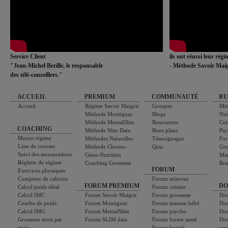
Service Client
ils ont réussi leur rég
"Jean-Michel Berille, le responsable
- Méthode Savoir Maig
des télé-conseillers."
ACCUEIL
PREMIUM
COMMUNAUTÉ
RU
Accueil
Régime Savoir Maigrir
Groupes
Min
Méthode Montignac
Blogs
Nut
Méthode MentalSlim
Rencontres
Cui
COACHING
Méthode Slim Data
Bons plans
Psy
Menus régime
Méthodes Naturelles
Témoignages
For
Liste de courses
Méthode Chrono-
Quiz
Gro
Suivi des mensurations
Géno-Nutrition
Ma
Réglette de régime
Coaching Grossesse
Bea
FORUM
Exercices physiques
Compteur de calories
Forum minceur
FORUM PREMIUM
DO
Calcul poids idéal
Forum cuisine
Calcul IMC
Forum Savoir Maigrir
Forum grossesse
Dos
Courbe de poids
Forum Montignac
Forum maman bébé
Dos
Calcul IMG
Forum MentalSlim
Forum psycho
Dos
Grossesse mois par
Forum SLIM data
Forum forme santé
Dos
mois
Forum beauté
san