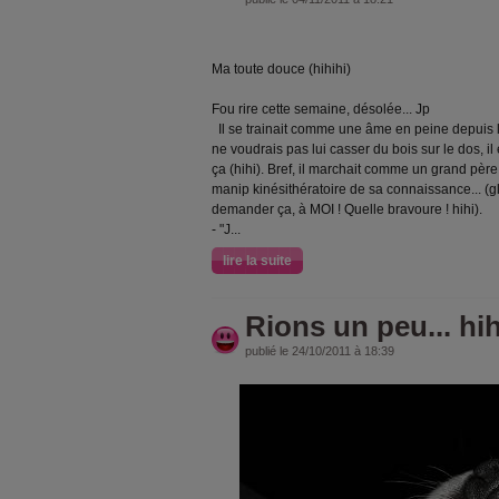
Ma toute douce (hihihi)
Fou rire cette semaine, désolée... Jp
Il se trainait comme une âme en peine depuis 
ne voudrais pas lui casser du bois sur le dos, 
ça (hihi). Bref, il marchait comme un grand pèr
manip kinésithératoire de sa connaissance... (gl
demander ça, à MOI ! Quelle bravoure ! hihi).
- "J
...
lire la suite
Rions un peu... hih
publié le 24/10/2011 à 18:39