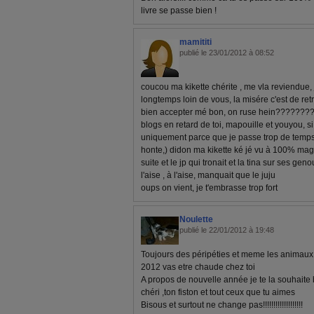
livre se passe bien !
mamititi
publié le 23/01/2012 à 08:52
coucou ma kikette chérite , me vla reviendue, j
longtemps loin de vous, la misére c'est de ret
bien accepter mé bon, on ruse hein?????????? 
blogs en retard de toi, mapouille et youyou, si j
uniquement parce que je passe trop de temps d
honte,) didon ma kikette ké jé vu à 100% mag d
suite et le jp qui tronait et la tina sur ses gen
l'aise , à l'aise, manquait que le juju
oups on vient, je t'embrasse trop fort
Noulette
publié le 22/01/2012 à 19:48
Toujours des péripéties et meme les animaux 
2012 vas etre chaude chez toi
A propos de nouvelle année je te la souhaite 
chéri ,ton fiston et tout ceux que tu aimes
Bisous et surtout ne change pas!!!!!!!!!!!!!!!!!!!