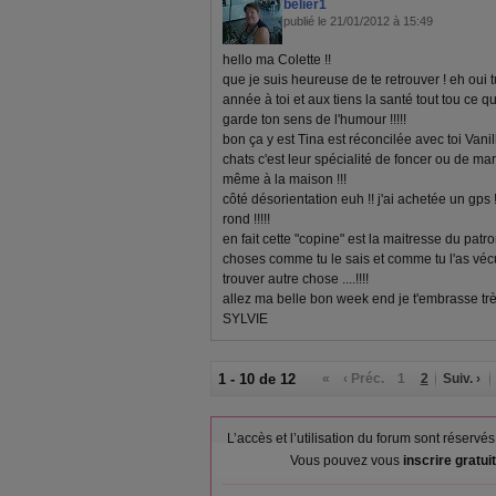
belier1
publié le 21/01/2012 à 15:49
hello ma Colette !!
que je suis heureuse de te retrouver ! eh oui 
année à toi et aux tiens la santé tout tou ce q
garde ton sens de l'humour !!!!!
bon ça y est Tina est réconcilée avec toi Vanill
chats c'est leur spécialité de foncer ou de march
même à la maison !!!
côté désorientation euh !! j'ai achetée un gps !
rond !!!!!
en fait cette "copine" est la maitresse du pat
choses comme tu le sais et comme tu l'as vécue
trouver autre chose ....!!!!
allez ma belle bon week end je t'embrasse trè
SYLVIE
1 - 10 de 12
«
‹ Préc.
1
2
Suiv. ›
L’accès et l’utilisation du forum sont réser
Vous pouvez vous
inscrire gratu