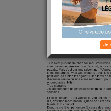
Bonjour à toutes et je vous souhaite une excel
en moins, et le sourire en plus ! hihihi !
Je 
Un peu rare en ce moment je reconnais, mais
quelques ancedotes pour vous donner le sour
Du fil à retordre avec mes animaux en ce mo
On n'est plus maitre chez soi, moi j'vous l'dis 
chien semaine dernière. Bon d'accord, je lui a
papatte. Mais c'est pas une raison, non ? Après,
je me retournais, "wou wou wouuuu", trois fois
petit loup, ça a bien fait rigoler Julien tordu de 
d'avancer vers la cuisine et me retourner... pour v
engueulades ! Hihi !
Trop marrante
J'ai dû présenter de plates excuses (bisous car
sans fin !
Et cette semaine, c'est Vanille. Ils veulent ma 
dis, c'est une machination ! Quand ce n'est pas 
le relai ! Un complot.
Donc, je me lève, pénombre (à cause des lamp
s'allumer parce que c'est plus économique qu'il 