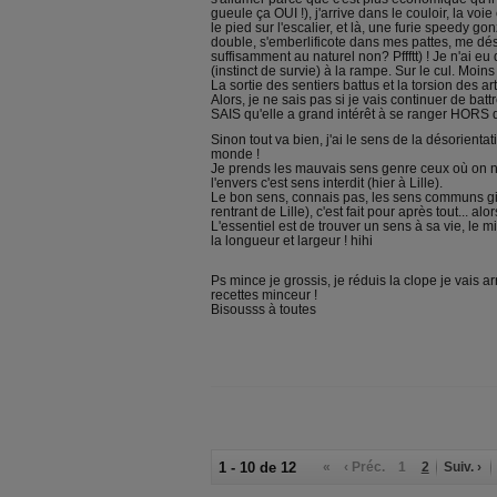
gueule ça OUI !), j'arrive dans le couloir, la voie
le pied sur l'escalier, et là, une furie speedy go
double, s'emberlificote dans mes pattes, me désé
suffisamment au naturel non? Pffftt) ! Je n'ai e
(instinct de survie) à la rampe. Sur le cul. Moin
La sortie des sentiers battus et la torsion des art
Alors, je ne sais pas si je vais continuer de battr
SAIS qu'elle a grand intérêt à se ranger HORS d
Sinon tout va bien, j'ai le sens de la désorientat
monde !
Je prends les mauvais sens genre ceux où on ne
l'envers c'est sens interdit (hier à Lille).
Le bon sens, connais pas, les sens communs gira
rentrant de Lille), c'est fait pour après tout... alo
L'essentiel est de trouver un sens à sa vie, le m
la longueur et largeur ! hihi
Ps mince je grossis, je réduis la clope je vais ar
recettes minceur !
Bisousss à toutes
1 - 10 de 12
«
‹ Préc.
1
2
Suiv. ›