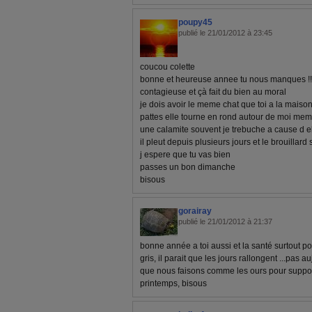
poupy45
publié le 21/01/2012 à 23:45
coucou colette
bonne et heureuse annee tu nous manques !!
contagieuse et çà fait du bien au moral
je dois avoir le meme chat que toi a la maison
pattes elle tourne en rond autour de moi mem
une calamite souvent je trebuche a cause d e
il pleut depuis plusieurs jours et le brouillard 
j espere que tu vas bien
passes un bon dimanche
bisous
gorairay
publié le 21/01/2012 à 21:37
bonne année a toi aussi et la santé surtout po
gris, il parait que les jours rallongent ...pas a
que nous faisons comme les ours pour supporte
printemps, bisous