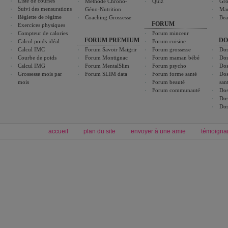
Liste de courses
Méthode Chrono-
Quiz
Gro
Suivi des mensurations
Géno-Nutrition
Ma
Réglette de régime
Coaching Grossesse
Bea
FORUM
Exercices physiques
Compteur de calories
Forum minceur
FORUM PREMIUM
DO
Calcul poids idéal
Forum cuisine
Calcul IMC
Forum Savoir Maigrir
Forum grossesse
Dos
Courbe de poids
Forum Montignac
Forum maman bébé
Dos
Calcul IMG
Forum MentalSlim
Forum psycho
Dos
Grossesse mois par
Forum SLIM data
Forum forme santé
Dos
mois
Forum beauté
san
Forum communauté
Dos
Dos
Dos
accueil
plan du site
envoyer à une amie
témoigna
Forum minceur
Forum cuisine
Commencer un régime
boissons, vins et cocktails
Alimentation équilibrée et nutrition
astuces et bons plans
Minceur
Recette cuisine
exercices physiques
recette facile
produits minceur
Recette poulet