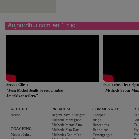
Aujourdhui.com en 1 clic !
Service Client
ils ont réussi leur rég
"Jean-Michel Berille, le responsable
- Méthode Savoir Maig
des télé-conseillers."
ACCUEIL
PREMIUM
COMMUNAUTÉ
RU
Accueil
Régime Savoir Maigrir
Groupes
Min
Méthode Montignac
Blogs
Nut
Méthode MentalSlim
Rencontres
Cui
COACHING
Méthode Slim Data
Bons plans
Psy
Menus régime
Méthodes Naturelles
Témoignages
For