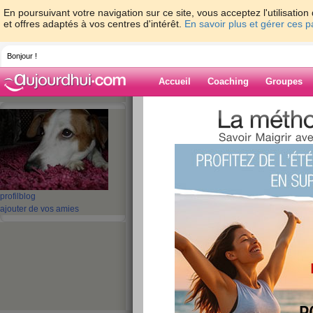
En poursuivant votre navigation sur ce site, vous acceptez l'utilisati
et offres adaptés à vos centres d'intérêt.
En savoir plus et gérer ces 
Bonjour !
Accueil
Coaching
Groupes
Accueil
>
espaces
>
croquetteclebart
> Bo
Blog de croquet
aide blog
Bon Jour
profil
blog
ajouter de vos amies
publié le 21/01/2012 à 11:27