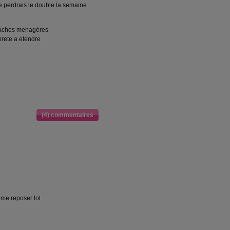
e perdrais le double la semaine
 taches menagères
 prete a etendre
(4) commentaires
 me reposer lol