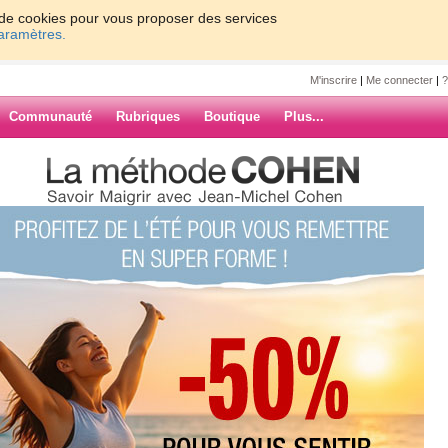
on de cookies pour vous proposer des services
paramètres.
M'inscrire
|
Me connecter
|
?
Communauté
Rubriques
Boutique
Plus...
7
8
9
10
Suiv. ›
»
ARCHIVES