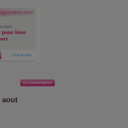
au quizz
s pour bien
port
»
plus de quizz
(1) commentaires
 aout