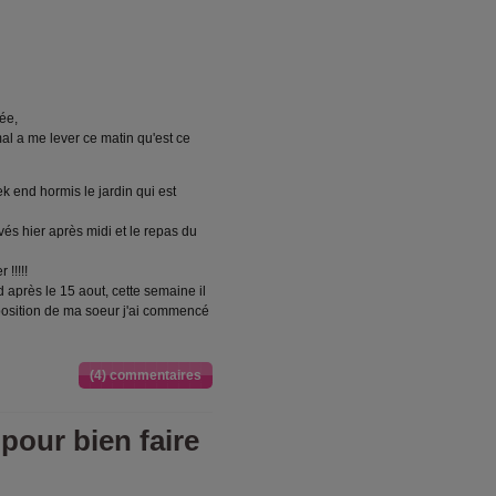
ée,
mal a me lever ce matin qu'est ce
ek end hormis le jardin qui est
vés hier après midi et le repas du
!!!!!
après le 15 aout, cette semaine il
xposition de ma soeur j'ai commencé
(4) commentaires
pour bien faire