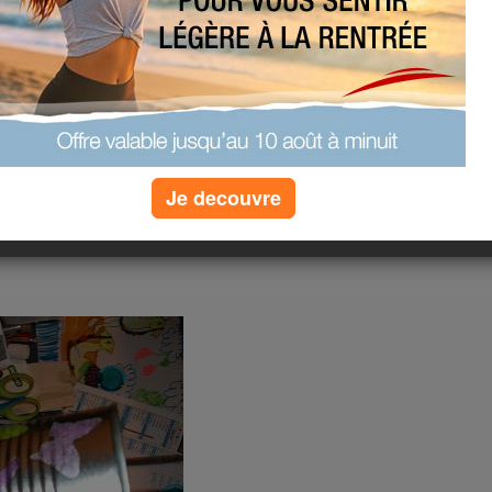
ée
Je decouvre
(4) commentaires