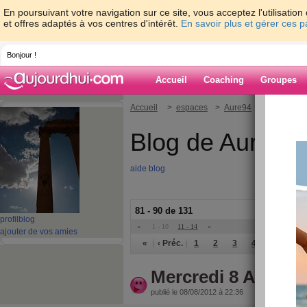
En poursuivant votre navigation sur ce site, vous acceptez l'utilisati
et offres adaptés à vos centres d'intérêt.
En savoir plus et gérer ces 
Bonjour !
Accueil
Coaching
Groupes
Accueil
>
espaces
>
Aure94
Blog de Aure94
aide blog
81 - 90 de 131
profil
blog
«
1 - 10
11 - 14
»
ajouter de vos amies
«
‹ Préc.
1
2
3
4
5
6
Mercredi 8 Aout
publié le 08/08/2012 à 22:36