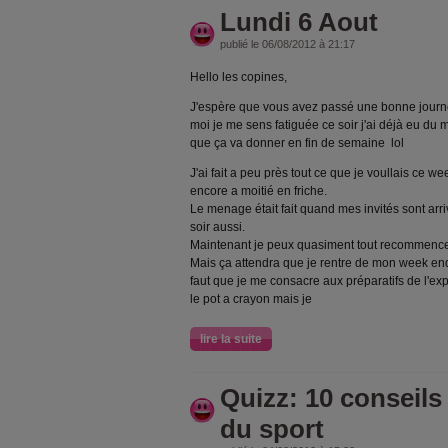
Lundi 6 Aout
publié le 06/08/2012 à 21:17
Hello les copines,
J'espère que vous avez passé une bonne journ
moi je me sens fatiguée ce soir j'ai déjà eu du 
que ça va donner en fin de semaine lol
J'ai fait a peu près tout ce que je voullais ce we
encore a moitié en friche.
Le menage était fait quand mes invités sont arri
soir aussi.
Maintenant je peux quasiment tout recommencer 
Mais ça attendra que je rentre de mon week end 
faut que je me consacre aux préparatifs de l'e
le pot a crayon mais je
lire la suite
Quizz: 10 conseils 
du sport