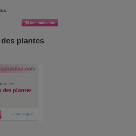
ible.
(6) commentaires
 des plantes
au quizz
s des plantes
»
plus de quizz