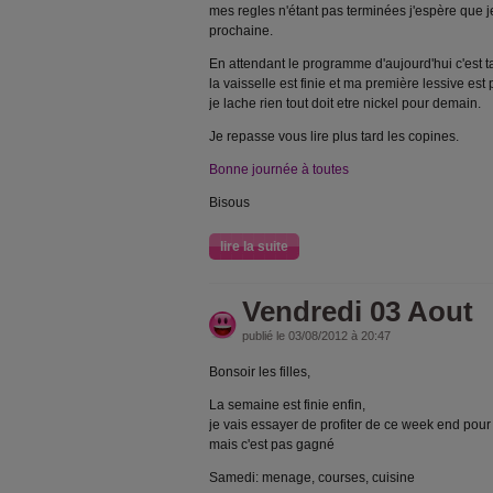
mes regles n'étant pas terminées j'espère que j
prochaine.
En attendant le programme d'aujourd'hui c'est
la vaisselle est finie et ma première lessive est
je lache rien tout doit etre nickel pour demain.
Je repasse vous lire plus tard les copines.
Bonne journée à toutes
Bisous
lire la suite
Vendredi 03 Aout
publié le 03/08/2012 à 20:47
Bonsoir les filles,
La semaine est finie enfin,
je vais essayer de profiter de ce week end pour
mais c'est pas gagné
Samedi: menage, courses, cuisine