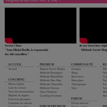
Service Client
ils ont réussi leur rég
"Jean-Michel Berille, le responsable
- Méthode Savoir Maig
des télé-conseillers."
ACCUEIL
PREMIUM
COMMUNAUTÉ
RU
Accueil
Régime Savoir Maigrir
Groupes
Min
Méthode Montignac
Blogs
Nut
Méthode MentalSlim
Rencontres
Cui
COACHING
Méthode Slim Data
Bons plans
Psy
Menus régime
Méthodes Naturelles
Témoignages
For
Liste de courses
Méthode Chrono-
Quiz
Gro
Suivi des mensurations
Géno-Nutrition
Ma
Réglette de régime
Coaching Grossesse
Bea
FORUM
Exercices physiques
Compteur de calories
Forum minceur
FORUM PREMIUM
DO
Calcul poids idéal
Forum cuisine