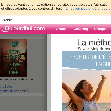
En poursuivant votre navigation sur ce site, vous acceptez l'utilisati
et offres adaptés à vos centres d'intérêt.
En savoir plus et gérer ces 
Bonjour !
Accueil
Coaching
Groupes
Accueil
>
espaces
>
micheleflochic
Blog de michele
aide blog
231 - 240 de 341
Animatrice - modératrice
«
1 - 10
11 - 20
21 - 30
31 - 35
»
profil
blog
«
‹ Préc.
21
22
23
24
25
26
ajouter de vos amies
Questionnaire
publié le 01/08/2008 à 11:47