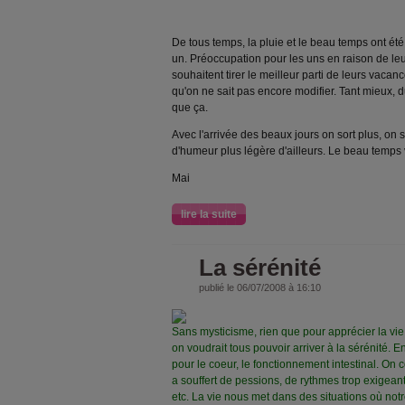
De tous temps, la pluie et le beau temps ont ét
un. Préoccupation pour les uns en raison de leu
souhaitent tirer le meilleur parti de leurs vaca
qu'on ne sait pas encore modifier. Tant mieux, 
que ça.
Avec l'arrivée des beaux jours on sort plus, on s
d'humeur plus légère d'ailleurs. Le beau temps 
Mai
lire la suite
La sérénité
publié le 06/07/2008 à 16:10
Sans mysticisme, rien que pour apprécier la vie
on voudrait tous pouvoir arriver à la sérénité. En
pour le coeur, le fonctionnement intestinal. On 
a souffert de pessions, de rythmes trop exigeants
etc. La vie nous met dans des situations où not