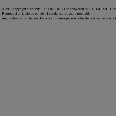
ANXA Partenaires
:
Recette
de cuisine |
Recette cuisine
|
© 2011 copyright et éditeur AUJOURDHUI.COM / powered by AUJOURDHUI.CO
Reproduction totale ou partielle interdite sans accord préalable.
Aujourdhui.com collecte et traite les données personnelles dans le respect de la 