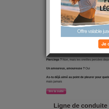
Quelle heure est-il?
11h23, mais ça bouge tout
Prénom :
Michèle
Date d'anniversaire:
15 févier
Signe zodiaque :
verseau ( pendant longtemps j
allumette, ça ne marchait pas)
Je 
Tatouages?
Non, mais je n'ai rien contre, ce sera
Piercings ?
Non, mais les oreilles percées dep
Un amoureux, amoureuse ?
Oui
As-tu déjà aimé au point de pleurer pour quel
mais jamais
lire la suite
Ligne de conduite