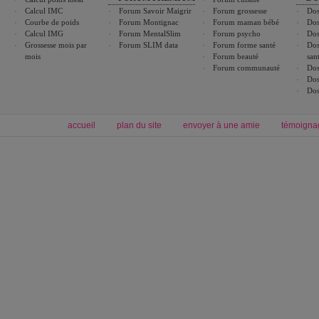
Calcul IMC
Forum Savoir Maigrir
Forum grossesse
Dos
Courbe de poids
Forum Montignac
Forum maman bébé
Dos
Calcul IMG
Forum MentalSlim
Forum psycho
Dos
Grossesse mois par
Forum SLIM data
Forum forme santé
Dos
mois
Forum beauté
san
Forum communauté
Dos
Dos
Dos
accueil
plan du site
envoyer à une amie
témoigna
Forum minceur
Forum cuisine
Commencer un régime
boissons, vins et cocktails
Alimentation équilibrée et nutrition
astuces et bons plans
Minceur
Recette cuisine
exercices physiques
recette facile
produits minceur
Recette poulet
Tags
:
ventre plat
|
maigrir des fesses
|
abdominaux
|
régime américain
|
régime mayo
|
Découvrez aussi
:
exercices abdominaux
|
recette wok
|