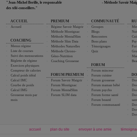
"Jean-Michel Berille, le responsable
- Méthode Savoir Maig
des télé-conseillers."
ACCUEIL
PREMIUM
COMMUNAUTÉ
RU
Accueil
Régime Savoir Maigrir
Groupes
Min
Méthode Montignac
Blogs
Nut
Méthode MentalSlim
Rencontres
Cui
COACHING
Méthode Slim Data
Bons plans
Psy
Menus régime
Méthodes Naturelles
Témoignages
For
Liste de courses
Méthode Chrono-
Quiz
Gro
Suivi des mensurations
Géno-Nutrition
Ma
Réglette de régime
Coaching Grossesse
Bea
FORUM
Exercices physiques
Compteur de calories
Forum minceur
FORUM PREMIUM
DO
Calcul poids idéal
Forum cuisine
Calcul IMC
Forum Savoir Maigrir
Forum grossesse
Dos
Courbe de poids
Forum Montignac
Forum maman bébé
Dos
Calcul IMG
Forum MentalSlim
Forum psycho
Dos
Grossesse mois par
Forum SLIM data
Forum forme santé
Dos
mois
Forum beauté
san
Forum communauté
Dos
Dos
Dos
accueil
plan du site
envoyer à une amie
témoigna