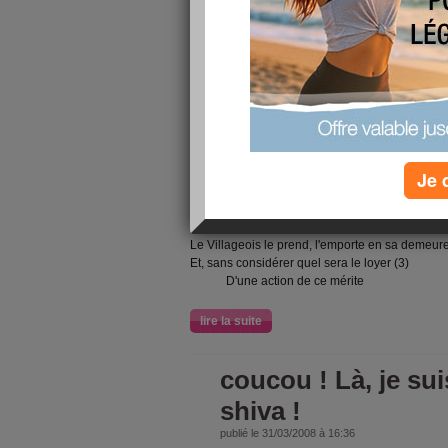
LE VILLAGEOIS ET LE SERPENT
Esope conte qu'un Manant, (1)
Charitable autant que peu sage,
Un jour d'hiver se promenant
A l'entour de son héritage, (2)
Je 
Aperçut un Serpent sur la neige étendu,
Transi, gelé, perclus, immobile rendu,
N'ayant pas à vivre un quart d'heure.
Le Villageois le prend, l'emporte en sa demeure
Et, sans considérer quel sera le loyer (3)
D'une action de ce mérite
lire la suite
coucou ! Là, je su
shiva !
publié le 31/03/2008 à 16:36