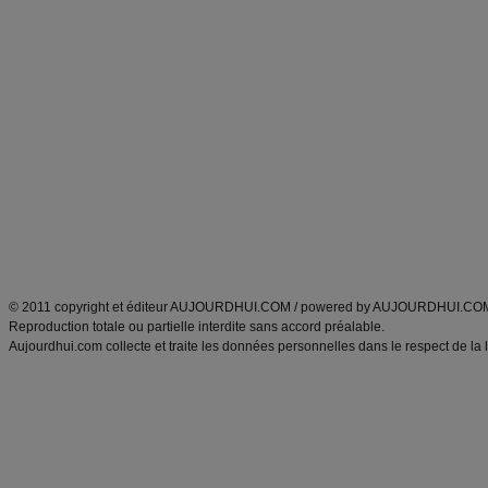
Forum minceur
Forum cuisine
Commencer un régime
boissons, vins et cocktails
Alimentation équilibrée et nutrition
astuces et bons plans
Minceur
Recette cuisine
exercices physiques
recette facile
produits minceur
Recette poulet
Tags
:
ventre plat
|
maigrir des fesses
|
abdominaux
|
régime américain
|
régime mayo
|
Découvrez aussi
:
exercices abdominaux
|
recette wok
|
ANXA Partenaires
:
Recette
de cuisine |
Recette cuisine
|
© 2011 copyright et éditeur AUJOURDHUI.COM / powered by AUJOURDHUI.CO
Reproduction totale ou partielle interdite sans accord préalable.
Aujourdhui.com collecte et traite les données personnelles dans le respect de la 