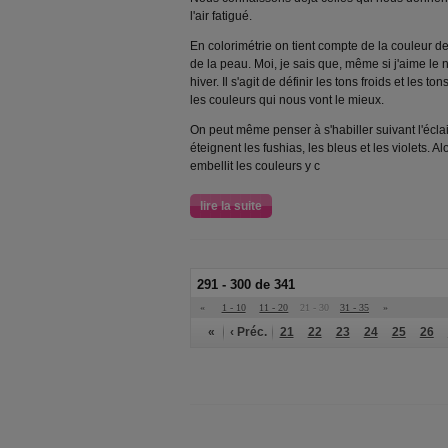
l'air fatigué.
En colorimétrie on tient compte de la couleur de 
de la peau. Moi, je sais que, même si j'aime le no
hiver. Il s'agit de définir les tons froids et les to
les couleurs qui nous vont le mieux.
On peut même penser à s'habiller suivant l'écl
éteignent les fushias, les bleus et les violets. 
embellit les couleurs y c
lire la suite
291 - 300 de 341
«
1 - 10
11 - 20
21 - 30
31 - 35
»
«
‹ Préc.
21
22
23
24
25
26