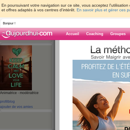
En poursuivant votre navigation sur ce site, vous acceptez l'utilisati
et offres adaptés à vos centres d'intérêt.
En savoir plus et gérer ces 
Bonjour !
Accueil
Coaching
Groupes
Accueil
>
espaces
>
micheleflochic
Blog de michele
aide blog
291 - 300 de 341
Animatrice - modératrice
«
1 - 10
11 - 20
21 - 30
31 - 35
»
profil
blog
«
‹ Préc.
21
22
23
24
25
26
ajouter de vos amies
Une petite fable ?
publié le 02/04/2008 à 22:27