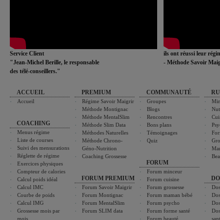
Service Client
ils ont réussi leur rég
"Jean-Michel Berille, le responsable
- Méthode Savoir Maig
des télé-conseillers."
ACCUEIL
PREMIUM
COMMUNAUTÉ
RU
Accueil
Régime Savoir Maigrir
Groupes
Min
Méthode Montignac
Blogs
Nut
Méthode MentalSlim
Rencontres
Cui
COACHING
Méthode Slim Data
Bons plans
Psy
Menus régime
Méthodes Naturelles
Témoignages
For
Liste de courses
Méthode Chrono-
Quiz
Gro
Suivi des mensurations
Géno-Nutrition
Ma
Réglette de régime
Coaching Grossesse
Bea
FORUM
Exercices physiques
Compteur de calories
Forum minceur
FORUM PREMIUM
DO
Calcul poids idéal
Forum cuisine
Calcul IMC
Forum Savoir Maigrir
Forum grossesse
Dos
Courbe de poids
Forum Montignac
Forum maman bébé
Dos
Calcul IMG
Forum MentalSlim
Forum psycho
Dos
Grossesse mois par
Forum SLIM data
Forum forme santé
Dos
mois
Forum beauté
san