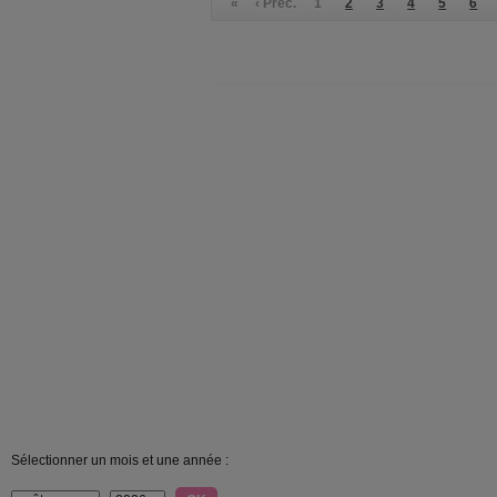
«
‹ Préc.
1
2
3
4
5
6
Sélectionner un mois et une année :