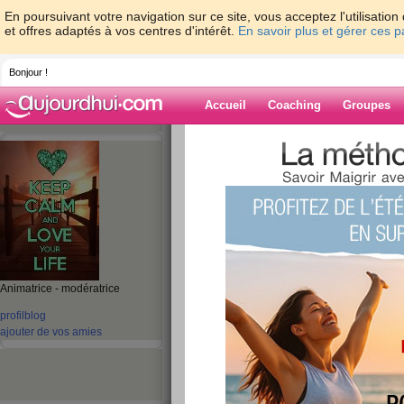
En poursuivant votre navigation sur ce site, vous acceptez l'utilisati
et offres adaptés à vos centres d'intérêt.
En savoir plus et gérer ces 
Bonjour !
Accueil
Coaching
Groupes
Accueil
>
espaces
>
micheleflochic
Blog de michele
aide blog
1 - 10 de 341
Animatrice - modératrice
«
1 - 10
11 - 20
21 - 30
31 - 35
»
profil
blog
«
‹ Préc.
1
2
3
4
5
6
ajouter de vos amies
mon humeur du m
publié le 09/02/2011 à 19:51