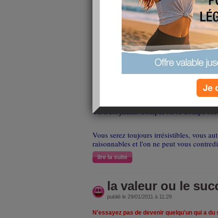
Goethe écrivait il y a deux cents ans... Tellement d'
Traitez quelqu’un tel qu’il est et il ne fera qu’
qu’il pourrait être et il deviendra tel qu’il devr
Je 
La société des femmes est la source du bon usage.
On n'est jamais trompé, on se trompe so
Vous serez toujours irrésistibles, vous au
raisonnables et l'on ne peut vous contredir
lire la suite
la valeur ou le suc
publié le 29/01/2011 à 11:29
N'essayez pas de devenir quelqu'un qui a du