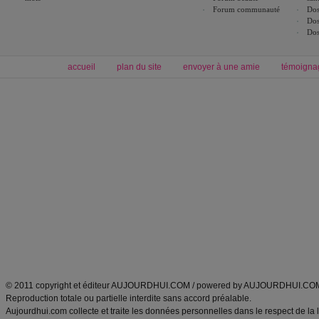
Forum communauté
Dos
Dos
Dos
accueil
plan du site
envoyer à une amie
témoigna
Forum minceur
Forum cuisine
Commencer un régime
boissons, vins et cocktails
Alimentation équilibrée et nutrition
astuces et bons plans
Minceur
Recette cuisine
exercices physiques
recette facile
produits minceur
Recette poulet
Tags
:
ventre plat
|
maigrir des fesses
|
abdominaux
|
régime américain
|
régime mayo
|
Découvrez aussi
:
exercices abdominaux
|
recette wok
|
ANXA Partenaires
:
Recette
de cuisine |
Recette cuisine
|
© 2011 copyright et éditeur AUJOURDHUI.COM / powered by AUJOURDHUI.CO
Reproduction totale ou partielle interdite sans accord préalable.
Aujourdhui.com collecte et traite les données personnelles dans le respect de la 