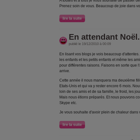
A toutes et à tous je vous souhaite de passer de 
Prenez soin de vous. Beaucoup de joie dans vo
lire la suite
En attendant Noël.
publié le 19/12/2010 à 00:09
En lisant vos blogs je vois beaucoup d'attentes.
les enfants et les petits enfants et même les am
pour différentes raisons. Faisons en sorte que l'a
arrive.
Cette année il nous manquera ma deuxième fill
Etats-Unis et qui va y rester encore 6 mois. Nou
loin de ses amis et de sa famille, le froid, les jo
Mais nous étions préparés. Et nous pouvons c
Skype etc.
Je vous souhaite d'avoir plein de chaleur dans 
lire la suite