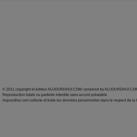
Forum minceur
Forum cuisine
Commencer un régime
boissons, vins et cocktails
Alimentation équilibrée et nutrition
astuces et bons plans
Minceur
Recette cuisine
exercices physiques
recette facile
produits minceur
Recette poulet
Tags
:
ventre plat
|
maigrir des fesses
|
abdominaux
|
régime américain
|
régime mayo
|
Découvrez aussi
:
exercices abdominaux
|
recette wok
|
ANXA Partenaires
:
Recette
de cuisine |
Recette cuisine
|
© 2011 copyright et éditeur AUJOURDHUI.COM / powered by AUJOURDHUI.CO
Reproduction totale ou partielle interdite sans accord préalable.
Aujourdhui.com collecte et traite les données personnelles dans le respect de la 