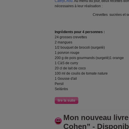
CathyChou
. Au menu du jour, deux recettes dont
nécessaires à leur réalisation :
Crevettes sucrées et 
Ingrédients pour 4 personnes :
24 grosses crevettes
2 mangues
1/2 bouquet de brocoli (surgelé)
1 poivron rouge
200 g de pois gourmands (surgelé)1 orange
1 CàS de curry
20 cl de lait de coco
100 ml de coulis de tomate nature
1 Gousse d'ail
Persil
Sel&nbs
lire la suite
Mon nouveau livr
Cohen” - Disponibl