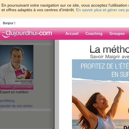
En poursuivant votre navigation sur ce site, vous acceptez l'utilisati
et offres adaptés à vos centres d'intérêt.
En savoir plus et gérer ces 
Bonjour !
Accueil
Coaching
Groupes
Accueil
>
espaces
>
jeanmichelcohen
Blog de jeanmi
aide blog
Expert en nutrition
profil
blog
231 - 240 de 1755
ajouter de vos amies
«
1 - 10
11 - 20
21 - 30
31 - 40
41 - 50
51 - 6
101 - 110
111 - 120
121 - 130
131 - 140
141 - 150
151 - 160
16
«
‹ Préc.
21
22
23
24
25
26