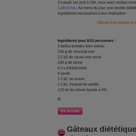
Ce jeudi 1er avril à 19h, vous avez rendez-vous
CathyChou
. Au menu du jour, une recette diététi
ingrédients nécessaires à leur réalisation :
Gâteau à la tomate et 
Ingrédients pour 8/10 personnes :
3 belles tomates bien mûres
150 g de chocolat noir
2 CàS de cacao non sucré
100 g de farine
4 Cs d'édulcorant
4 oeufs
1 CàC de levure
1 CàC d'extrait de vanille
125 ml de crème liquide à 4%
U
lire la suite
Gâteaux diététiqu