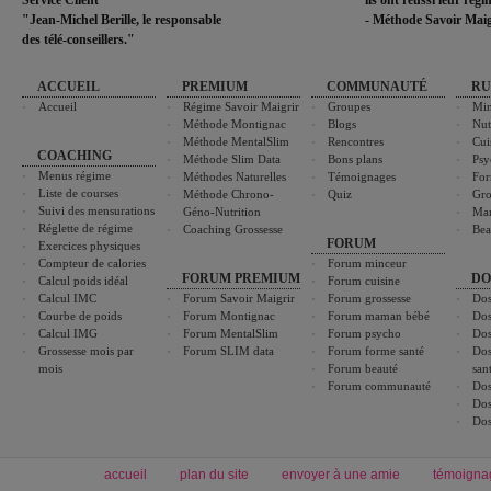
Service Client
ils ont réussi leur rég
"Jean-Michel Berille, le responsable
- Méthode Savoir Maig
des télé-conseillers."
ACCUEIL
PREMIUM
COMMUNAUTÉ
RU
Accueil
Régime Savoir Maigrir
Groupes
Min
Méthode Montignac
Blogs
Nut
Méthode MentalSlim
Rencontres
Cui
COACHING
Méthode Slim Data
Bons plans
Psy
Menus régime
Méthodes Naturelles
Témoignages
For
Liste de courses
Méthode Chrono-
Quiz
Gro
Suivi des mensurations
Géno-Nutrition
Ma
Réglette de régime
Coaching Grossesse
Bea
FORUM
Exercices physiques
Compteur de calories
Forum minceur
FORUM PREMIUM
DO
Calcul poids idéal
Forum cuisine
Calcul IMC
Forum Savoir Maigrir
Forum grossesse
Dos
Courbe de poids
Forum Montignac
Forum maman bébé
Dos
Calcul IMG
Forum MentalSlim
Forum psycho
Dos
Grossesse mois par
Forum SLIM data
Forum forme santé
Dos
mois
Forum beauté
san
Forum communauté
Dos
Dos
Dos
accueil
plan du site
envoyer à une amie
témoigna