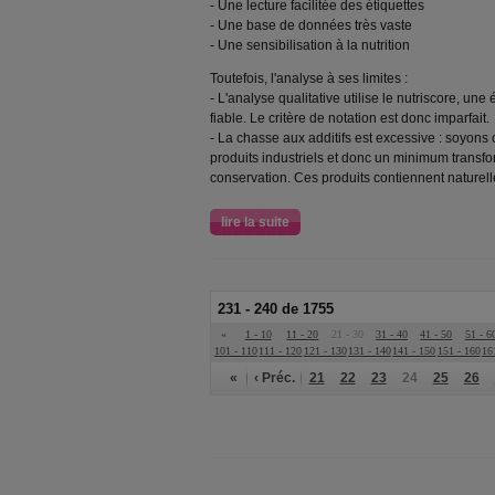
- Une lecture facilitée des étiquettes
- Une base de données très vaste
- Une sensibilisation à la nutrition
Toutefois, l'analyse à ses limites :
- L'analyse qualitative utilise le nutriscore, une 
fiable. Le critère de notation est donc imparfait.
- La chasse aux additifs est excessive : soyons c
produits industriels et donc un minimum transf
conservation. Ces produits contiennent naturel
lire la suite
231 - 240 de 1755
«
1 - 10
11 - 20
21 - 30
31 - 40
41 - 50
51 - 6
101 - 110
111 - 120
121 - 130
131 - 140
141 - 150
151 - 160
16
«
‹ Préc.
21
22
23
24
25
26