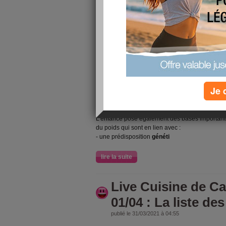
L’évolution de vot
pourquoi les kilos 
publié le 06/04/2021 à 08:58
En matière de poids et encore plus de perte de po
et les femmes ne sont pas à égalité
. Je vous 
qui se passe à différentes étapes de la vie afin d
L'enfance :
Je 
Naturellement, l'enfant sait dire qu'il n'a plus f
le goût et le contenu calorique des aliments.
L'enfance pose également des bases importantes 
du poids qui sont en lien avec :
- une prédisposition
généti
lire la suite
Live Cuisine de C
01/04 : La liste de
publié le 31/03/2021 à 04:55