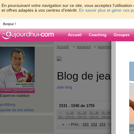
En poursuivant votre navigation sur ce site, vous acceptez l'utilisati
et offres adaptés à vos centres d'intérêt.
En savoir plus et gérer ces 
Bonjour !
Accueil
Coaching
Groupes
Accueil
>
espaces
>
jeanmichelcohen
Blog de jeanmi
aide blog
Expert en nutrition
profil
blog
1531 - 1540 de 1755
ajouter de vos amies
«
1 - 10
11 - 20
21 - 30
31 - 40
41 - 50
51 - 6
101 - 110
111 - 120
121 - 130
131 - 140
141 - 150
151 - 160
16
«
‹ Préc.
151
152
153
154
155
156