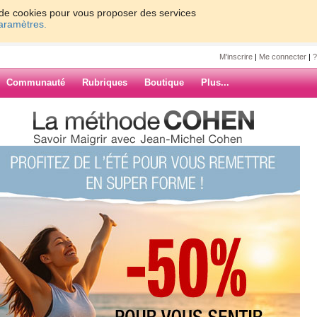
on de cookies pour vous proposer des services
paramètres.
M'inscrire
|
Me connecter
|
?
Communauté
Rubriques
Boutique
Plus...
chelcohen
0
61 - 70
71 - 80
81 - 90
91 - 100
1 - 170
171 - 176
»
ARCHIVES
157
158
159
160
Suiv. ›
»