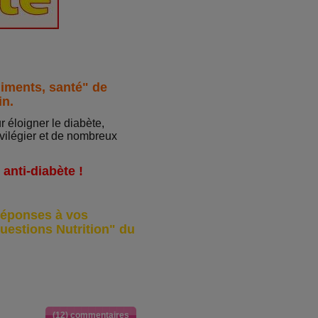
liments, santé" de
in.
r éloigner le diabète,
vilégier et de nombreux
 anti-diabète !
éponses à vos
uestions Nutrition" du
(12) commentaires