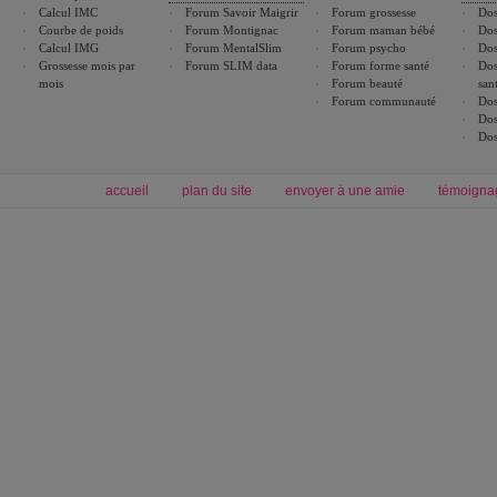
Calcul IMC
Forum Savoir Maigrir
Forum grossesse
Dos
Courbe de poids
Forum Montignac
Forum maman bébé
Dos
Calcul IMG
Forum MentalSlim
Forum psycho
Dos
Grossesse mois par
Forum SLIM data
Forum forme santé
Dos
mois
Forum beauté
san
Forum communauté
Dos
Dos
Dos
accueil
plan du site
envoyer à une amie
témoigna
Forum minceur
Forum cuisine
Commencer un régime
boissons, vins et cocktails
Alimentation équilibrée et nutrition
astuces et bons plans
Minceur
Recette cuisine
exercices physiques
recette facile
produits minceur
Recette poulet
Tags
:
ventre plat
|
maigrir des fesses
|
abdominaux
|
régime américain
|
régime mayo
|
Découvrez aussi
:
exercices abdominaux
|
recette wok
|