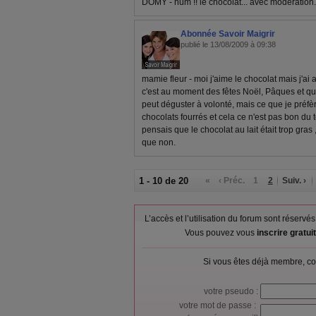
DOMY - hum !! le chocolat... avec modération... e
Abonnée Savoir Maigrir
publié le 13/08/2009 à 09:38
mamie fleur - moi j'aime le chocolat mais j'ai 
c'est au moment des fêtes Noël, Pâques et qu
peut déguster à volonté, mais ce que je préfè
chocolats fourrés et cela ce n'est pas bon du to
pensais que le chocolat au lait était trop gra
que non.
1 - 10 de 20
«
‹ Préc.
1
2
Suiv. ›
L’accès et l’utilisation du forum sont réser
Vous pouvez vous
inscrire gratu
Si vous êtes déjà membre, co
votre pseudo :
votre mot de passe :