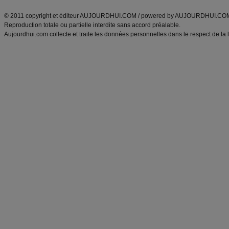
ANXA Partenaires
:
Recette
de cuisine |
Recette cuisine
|
© 2011 copyright et éditeur AUJOURDHUI.COM / powered by AUJOURDHUI.CO
Reproduction totale ou partielle interdite sans accord préalable.
Aujourdhui.com collecte et traite les données personnelles dans le respect de la 