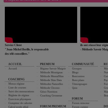
Service Client
ils ont réussi leur rég
"Jean-Michel Berille, le responsable
- Méthode Savoir Maig
des télé-conseillers."
ACCUEIL
PREMIUM
COMMUNAUTÉ
RU
Accueil
Régime Savoir Maigrir
Groupes
Min
Méthode Montignac
Blogs
Nut
Méthode MentalSlim
Rencontres
Cui
COACHING
Méthode Slim Data
Bons plans
Psy
Menus régime
Méthodes Naturelles
Témoignages
For
Liste de courses
Méthode Chrono-
Quiz
Gro
Suivi des mensurations
Géno-Nutrition
Ma
Réglette de régime
Coaching Grossesse
Bea
FORUM
Exercices physiques
Compteur de calories
Forum minceur
FORUM PREMIUM
DO
Calcul poids idéal
Forum cuisine