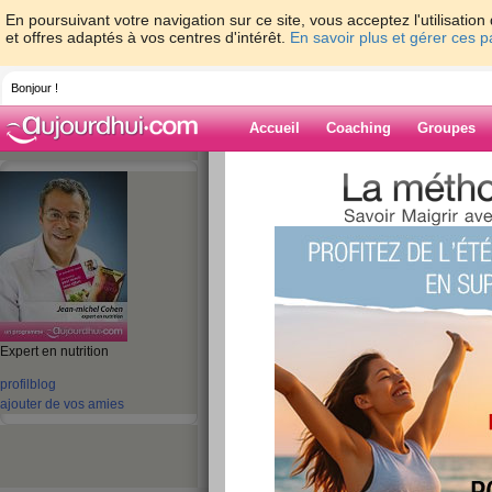
En poursuivant votre navigation sur ce site, vous acceptez l'utilisati
et offres adaptés à vos centres d'intérêt.
En savoir plus et gérer ces 
Bonjour !
Accueil
Coaching
Groupes
Accueil
>
espaces
>
jeanmichelcohen
> Le
Blog de jeanmi
aide blog
Expert en nutrition
Le chocolat noir est
profil
blog
?
ajouter de vos amies
publié le 10/08/2009 à 09:03