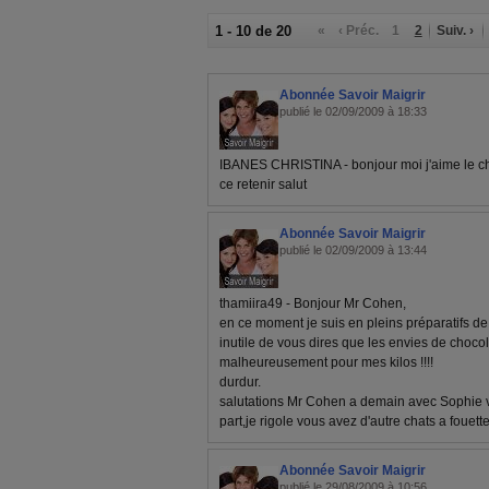
1 - 10 de 20
«
‹ Préc.
1
2
Suiv. ›
Abonnée Savoir Maigrir
publié le 02/09/2009 à 18:33
IBANES CHRISTINA - bonjour moi j'aime le ch
ce retenir salut
Abonnée Savoir Maigrir
publié le 02/09/2009 à 13:44
thamiira49 - Bonjour Mr Cohen,
en ce moment je suis en pleins préparatifs d
inutile de vous dires que les envies de chocol
malheureusement pour mes kilos !!!!
durdur.
salutations Mr Cohen a demain avec Sophie v
part,je rigole vous avez d'autre chats a fouett
Abonnée Savoir Maigrir
publié le 29/08/2009 à 10:56