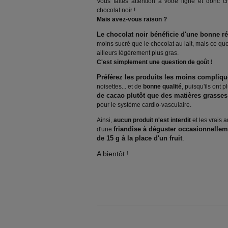
Vous faites attention à votre ligne et donc c
chocolat noir !
Mais avez-vous raison ?
Le chocolat noir bénéficie d'une bonne r
moins sucré que le chocolat au lait, mais ce que l
ailleurs légèrement plus gras.
C'est simplement une question de goût !
Préférez les produits les moins compliq
noisettes... et de
bonne qualité
, puisqu'ils ont 
de cacao plutôt que des matières grasse
pour le système cardio-vasculaire.
Ainsi,
aucun produit n'est interdit
et les vrais a
friandise à déguster occasionnelleme
d'une
de 15 g à la place d'un fruit
.
A bientôt !