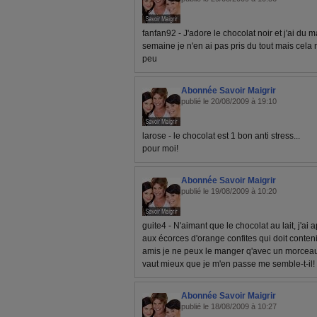
fanfan92 - J'adore le chocolat noir et j'ai du
semaine je n'en ai pas pris du tout mais cel
peu
Abonnée Savoir Maigrir
publié le 20/08/2009 à 19:10
larose - le chocolat est 1 bon anti stress...
pour moi!
Abonnée Savoir Maigrir
publié le 19/08/2009 à 10:20
guite4 - N'aimant que le chocolat au lait, j'ai
aux écorces d'orange confites qui doit conten
amis je ne peux le manger q'avec un morceau 
vaut mieux que je m'en passe me semble-t-il!
Abonnée Savoir Maigrir
publié le 18/08/2009 à 10:27