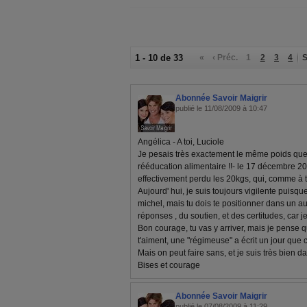
1 - 10 de 33
«
‹ Préc.
1
2
3
4
S
Abonnée Savoir Maigrir
publié le 11/08/2009 à 10:47
Angélica - A toi, Luciole
Je pesais très exactement le même poids que 
rééducation alimentaire !!- le 17 décembre 200
effectivement perdu les 20kgs, qui, comme à to
Aujourd' hui, je suis toujours vigilente puisqu
michel, mais tu dois te positionner dans un a
réponses , du soutien, et des certitudes, car 
Bon courage, tu vas y arriver, mais je pense 
t'aiment, une "régimeuse" a écrit un jour que 
Mais on peut faire sans, et je suis très bien 
Bises et courage
Abonnée Savoir Maigrir
publié le 07/08/2009 à 11:29