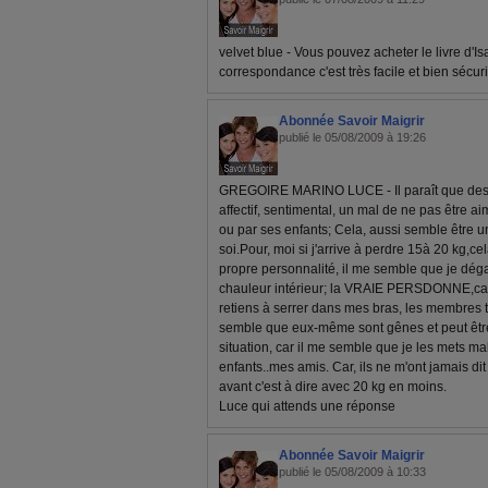
velvet blue - Vous pouvez acheter le livre d'I
correspondance c'est très facile et bien sécu
Abonnée Savoir Maigrir
publié le 05/08/2009 à 19:26
GREGOIRE MARINO LUCE - Il paraît que des k
affectif, sentimental, un mal de ne pas être aim
ou par ses enfants; Cela, aussi semble être
soi.Pour, moi si j'arrive à perdre 15à 20 kg,c
propre personnalité, il me semble que je dé
chauleur intérieur; la VRAIE PERSDONNE,car 
retiens à serrer dans mes bras, les membres t
semble que eux-même sont gênes et peut être 
situation, car il me semble que je les mets ma
enfants..mes amis. Car, ils ne m'ont jamais dit 
avant c'est à dire avec 20 kg en moins.
Luce qui attends une réponse
Abonnée Savoir Maigrir
publié le 05/08/2009 à 10:33