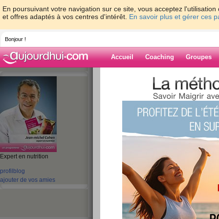
En poursuivant votre navigation sur ce site, vous acceptez l'utilisati
et offres adaptés à vos centres d'intérêt.
En savoir plus et gérer ces 
Bonjour !
Accueil
Coaching
Groupes
Accueil
>
espaces
>
jeanmichelcohen
> J
semaine !
Blog de jeanmi
aide blog
Expert en nutrition
Je vous confie un 
profil
blog
ajouter de vos amies
semaine !
publié le 13/07/2009 à 16:40