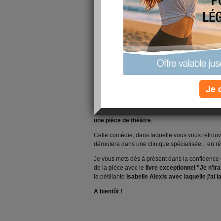
Je 
Bonjour,
Parce que la
nutrition et les relations entre
nombreuses années, j'ai décidé de
m'inspir
une pièce de théâtre
.
Cette comédie, dans laquelle vous vous retrouve
déroulera dans une clinique spécialisée... en r
Je vous mets dès à présent dans la confidence 
de la pièce avec le
livre exceptionnel "Je n'ir
la pétillante
Isabelle Alexis avec laquelle j'ai l
A bientôt !