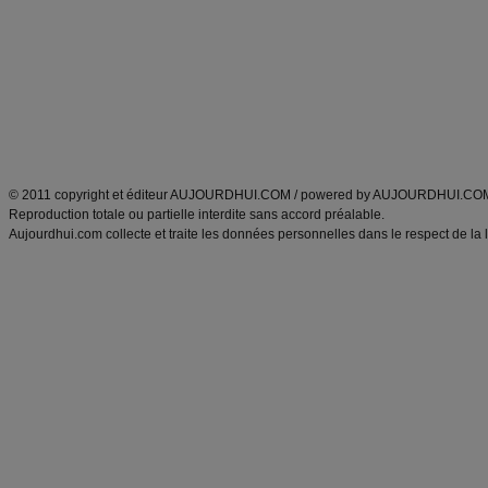
Minceur
Recette cuisine
exercices physiques
recette facile
produits minceur
Recette poulet
Tags
:
ventre plat
|
maigrir des fesses
|
abdominaux
|
régime américain
|
régime mayo
|
Découvrez aussi
:
exercices abdominaux
|
recette wok
|
ANXA Partenaires
:
Recette
de cuisine |
Recette cuisine
|
© 2011 copyright et éditeur AUJOURDHUI.COM / powered by AUJOURDHUI.CO
Reproduction totale ou partielle interdite sans accord préalable.
Aujourdhui.com collecte et traite les données personnelles dans le respect de la 