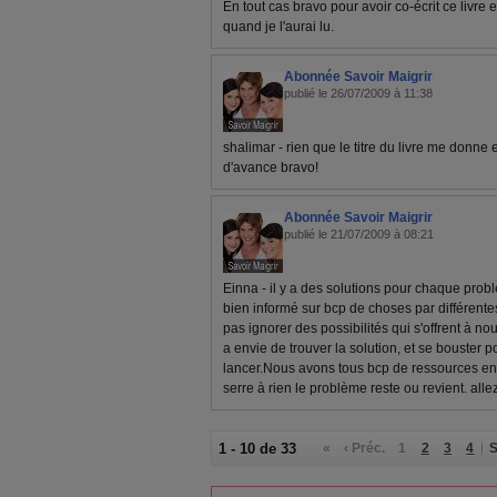
En tout cas bravo pour avoir co-écrit ce livre 
quand je l'aurai lu.
Abonnée Savoir Maigrir
publié le 26/07/2009 à 11:38
shalimar - rien que le titre du livre me donne en
d'avance bravo!
Abonnée Savoir Maigrir
publié le 21/07/2009 à 08:21
Einna - il y a des solutions pour chaque pr
bien informé sur bcp de choses par différen
pas ignorer des possibilités qui s'offrent à no
a envie de trouver la solution, et se bouster p
lancer.Nous avons tous bcp de ressources en 
serre à rien le problème reste ou revient. allez
1 - 10 de 33
«
‹ Préc.
1
2
3
4
S