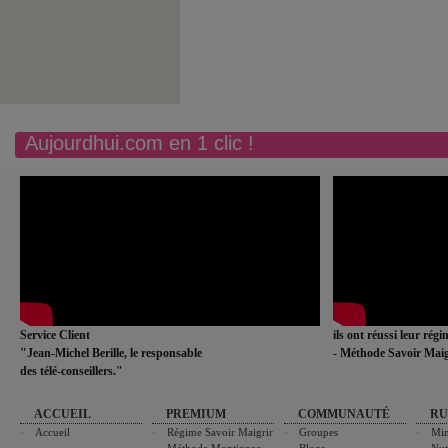
Aujourdhui.com en 1 clic !
Service Client
ils ont réussi leur rég
"Jean-Michel Berille, le responsable
- Méthode Savoir Maig
des télé-conseillers."
ACCUEIL
PREMIUM
COMMUNAUTÉ
RU
Accueil
Régime Savoir Maigrir
Groupes
Min