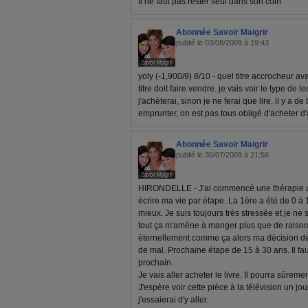
Il ne faut pas rester seul dans son coin
Abonnée Savoir Maigrir
publié le 03/08/2009 à 19:43
yoly (-1,900/9) 8/10 - quel titre accrocheur av
titre doit faire vendre. je vais voir le type de l
j'achèterai, sinon je ne ferai que lire. il y a 
emprunter, on est pas tous obligé d'acheter d'
Abonnée Savoir Maigrir
publié le 30/07/2009 à 21:56
HIRONDELLE - J'ai commencé une thérapie ave
écrire ma vie par étape. La 1ère a été de 0 à 
mieux. Je suis toujours très stressée et je ne
tout ça m'amène à manger plus que de raison
éternellement comme ça alors ma décision de 
de mal. Prochaine étape de 15 à 30 ans. Il fa
prochain.
Je vais aller acheter le livre. Il pourra sûrem
J'espère voir cette pièce à la télévision un jo
j'essaierai d'y aller.