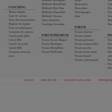
Méthode Montignac
Blogs
Nut
Méthode MentalSlim
Rencontres
Cui
COACHING
Méthode Slim Data
Bons plans
Psy
Menus régime
Méthodes Naturelles
Témoignages
For
Liste de courses
Méthode Chrono-
Quiz
Gro
Suivi des mensurations
Géno-Nutrition
Ma
Réglette de régime
Coaching Grossesse
Bea
FORUM
Exercices physiques
Compteur de calories
Forum minceur
FORUM PREMIUM
DO
Calcul poids idéal
Forum cuisine
Calcul IMC
Forum Savoir Maigrir
Forum grossesse
Dos
Courbe de poids
Forum Montignac
Forum maman bébé
Dos
Calcul IMG
Forum MentalSlim
Forum psycho
Dos
Grossesse mois par
Forum SLIM data
Forum forme santé
Dos
mois
Forum beauté
san
Forum communauté
Dos
Dos
Dos
accueil
plan du site
envoyer à une amie
témoigna
Forum minceur
Forum cuisine
Commencer un régime
boissons, vins et cocktails
Alimentation équilibrée et nutrition
astuces et bons plans