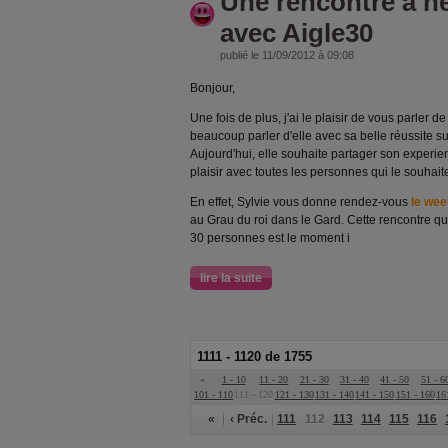
Une rencontre à n
avec Aigle30
publié le 11/09/2012 à 09:08
Bonjour,
Une fois de plus, j'ai le plaisir de vous parler d
beaucoup parler d'elle avec sa belle réussite s
Aujourd'hui, elle souhaite partager son experi
plaisir avec toutes les personnes qui le souhait
En effet, Sylvie vous donne rendez-vous
le wee
au Grau du roi dans le Gard. Cette rencontre q
30 personnes est le moment i
lire la suite
1111 - 1120 de 1755
«
1 - 10
11 - 20
21 - 30
31 - 40
41 - 50
51 - 6
101 - 110
111 - 120
121 - 130
131 - 140
141 - 150
151 - 160
16
«
‹ Préc.
111
112
113
114
115
116