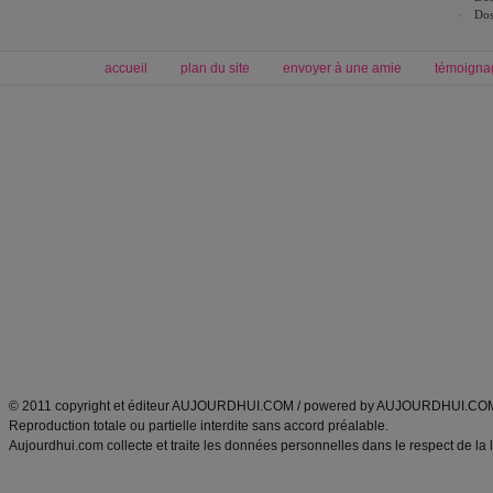
Dos
accueil
plan du site
envoyer à une amie
témoigna
Forum minceur
Forum cuisine
Commencer un régime
boissons, vins et cocktails
Alimentation équilibrée et nutrition
astuces et bons plans
Minceur
Recette cuisine
exercices physiques
recette facile
produits minceur
Recette poulet
Tags
:
ventre plat
|
maigrir des fesses
|
abdominaux
|
régime américain
|
régime mayo
|
Découvrez aussi
:
exercices abdominaux
|
recette wok
|
ANXA Partenaires
:
Recette
de cuisine |
Recette cuisine
|
© 2011 copyright et éditeur AUJOURDHUI.COM / powered by AUJOURDHUI.CO
Reproduction totale ou partielle interdite sans accord préalable.
Aujourdhui.com collecte et traite les données personnelles dans le respect de la 