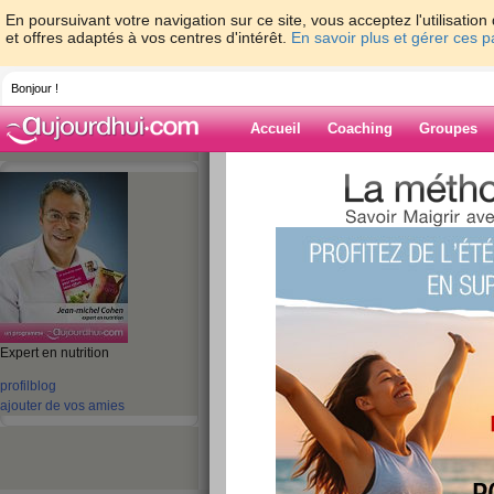
En poursuivant votre navigation sur ce site, vous acceptez l'utilisati
et offres adaptés à vos centres d'intérêt.
En savoir plus et gérer ces 
Bonjour !
Accueil
Coaching
Groupes
Accueil
>
espaces
>
jeanmichelcohen
Blog de jeanmi
aide blog
Expert en nutrition
profil
blog
1111 - 1120 de 1755
ajouter de vos amies
«
1 - 10
11 - 20
21 - 30
31 - 40
41 - 50
51 - 6
101 - 110
111 - 120
121 - 130
131 - 140
141 - 150
151 - 160
16
«
‹ Préc.
111
112
113
114
115
116