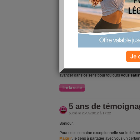
Historique du pro
Maigrir sur les 5 
publié le 26/09/2012 à 11:57
Bonjour,
Le programme Savoir Maigrir
ne cesse d'évol
remarques. En effet, au tout début, lorsque no
internet, nous avions fait le choix de mettre en 
Je 
mettre la priorité sur les sessions, la vidéo ou 
prenant le temps de vous écouter, nous avons
Maigrir
pour répondre à vos demandes
. Et bi
avancer dans ce sens pour toujours
vous satis
lire la suite
5 ans de témoigna
publié le 25/09/2012 à 17:22
Bonjour,
Pour cette semaine exceptionnelle sur le thèm
Maigrir
, je tiens à partager avec vous un cer