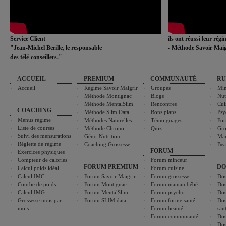
Service Client
ils ont réussi leur rég
"Jean-Michel Berille, le responsable
- Méthode Savoir Maig
des télé-conseillers."
ACCUEIL
PREMIUM
COMMUNAUTÉ
RU
Accueil
Régime Savoir Maigrir
Groupes
Min
Méthode Montignac
Blogs
Nut
Méthode MentalSlim
Rencontres
Cui
COACHING
Méthode Slim Data
Bons plans
Psy
Menus régime
Méthodes Naturelles
Témoignages
For
Liste de courses
Méthode Chrono-
Quiz
Gro
Suivi des mensurations
Géno-Nutrition
Ma
Réglette de régime
Coaching Grossesse
Bea
FORUM
Exercices physiques
Compteur de calories
Forum minceur
FORUM PREMIUM
DO
Calcul poids idéal
Forum cuisine
Calcul IMC
Forum Savoir Maigrir
Forum grossesse
Dos
Courbe de poids
Forum Montignac
Forum maman bébé
Dos
Calcul IMG
Forum MentalSlim
Forum psycho
Dos
Grossesse mois par
Forum SLIM data
Forum forme santé
Dos
mois
Forum beauté
san
Forum communauté
Dos
Dos