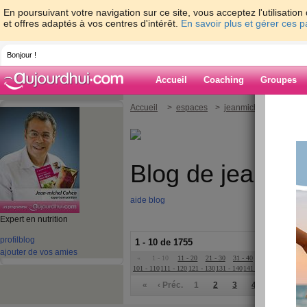
En poursuivant votre navigation sur ce site, vous acceptez l'utilisati
et offres adaptés à vos centres d'intérêt.
En savoir plus et gérer ces 
Bonjour !
Accueil
Coaching
Groupes
Accueil
>
espaces
>
jeanmichelcohen
Blog de jeanmi
aide blog
Expert en nutrition
profil
blog
1 - 10 de 1755
ajouter de vos amies
«
1 - 10
11 - 20
21 - 30
31 - 40
41 - 50
51 - 6
101 - 110
111 - 120
121 - 130
131 - 140
141 - 150
151 - 160
16
«
‹ Préc.
1
2
3
4
5
6