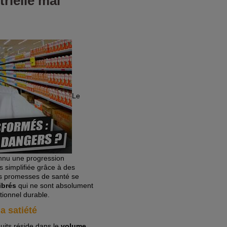
rielle mal
Le
onnu une progression
s simplifiée grâce à des
les promesses de santé se
ibrés
qui ne sont absolument
tionnel durable.
a satiété
uits réside dans le
volume