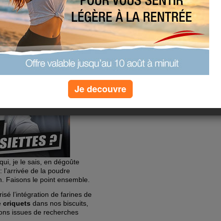
tes dans nos
s-nous prêts ?
Je decouvre
Voici un
qui, je le sais, en dégoûte
: l’arrivée de la poudre
n. Faisons le point ensemble.
isé l’intégration de farines de
e
criquets
dans nos biscuits,
ons issues de recherches