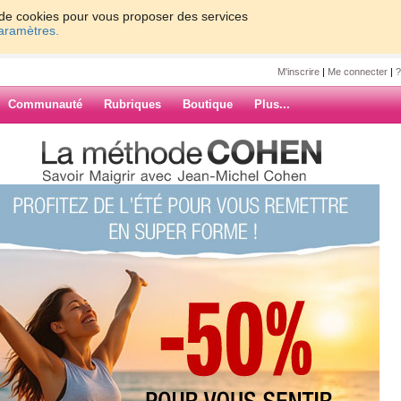
on de cookies pour vous proposer des services
paramètres.
M'inscrire
|
Me connecter
|
?
Communauté
Rubriques
Boutique
Plus...
chelcohen
0
61 - 70
71 - 80
81 - 90
91 - 100
1 - 170
171 - 176
»
ARCHIVES
7
8
9
10
Suiv. ›
»