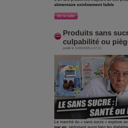
alimentaire extrêmement faible
lire la suite
Produits sans sucre
culpabilité ou piè
publié le 11/06/2026 à 07:13
Le marché du « sans sucre » explose a
par an
, séduisant aussi bien les diabét