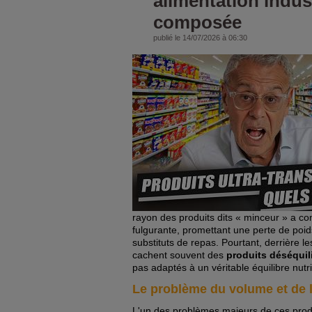
alimentation indust
composée
publié le 14/07/2026 à 06:30
rayon des produits dits « minceur » a c
fulgurante, promettant une perte de poid
substituts de repas. Pourtant, derrière 
cachent souvent des
produits déséquil
pas adaptés à un véritable équilibre nutri
Le problème du volume et de l
L'un des problèmes majeurs de ces prod