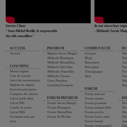
Service Client
ils ont réussi leur rég
"Jean-Michel Berille, le responsable
- Méthode Savoir Maig
des télé-conseillers."
ACCUEIL
PREMIUM
COMMUNAUTÉ
RU
Accueil
Régime Savoir Maigrir
Groupes
Min
Méthode Montignac
Blogs
Nut
Méthode MentalSlim
Rencontres
Cui
COACHING
Méthode Slim Data
Bons plans
Psy
Menus régime
Méthodes Naturelles
Témoignages
For
Liste de courses
Méthode Chrono-
Quiz
Gro
Suivi des mensurations
Géno-Nutrition
Ma
Réglette de régime
Coaching Grossesse
Bea
FORUM
Exercices physiques
Compteur de calories
Forum minceur
FORUM PREMIUM
DO
Calcul poids idéal
Forum cuisine
Calcul IMC
Forum Savoir Maigrir
Forum grossesse
Dos
Courbe de poids
Forum Montignac
Forum maman bébé
Dos
Calcul IMG
Forum MentalSlim
Forum psycho
Dos
Grossesse mois par
Forum SLIM data
Forum forme santé
Dos
mois
Forum beauté
san
Forum communauté
Dos