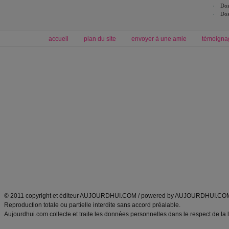
Dos
Dos
accueil
plan du site
envoyer à une amie
témoigna
Forum minceur
Forum cuisine
Commencer un régime
boissons, vins et cocktails
Alimentation équilibrée et nutrition
astuces et bons plans
Minceur
Recette cuisine
exercices physiques
recette facile
produits minceur
Recette poulet
Tags
:
ventre plat
|
maigrir des fesses
|
abdominaux
|
régime américain
|
régime mayo
|
Découvrez aussi
:
exercices abdominaux
|
recette wok
|
ANXA Partenaires
:
Recette
de cuisine |
Recette cuisine
|
© 2011 copyright et éditeur AUJOURDHUI.COM / powered by AUJOURDHUI.CO
Reproduction totale ou partielle interdite sans accord préalable.
Aujourdhui.com collecte et traite les données personnelles dans le respect de la 