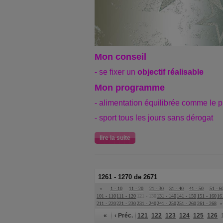
Mon conseil
- se fixer un
objectif réalisable
Mon programme
- alimentation équilibrée comme le
- sport tous les jours sans dérogat
lire la suite
1261 - 1270 de 2671
«
1 - 10
11 - 20
21 - 30
31 - 40
41 - 50
51 - 6
101 - 110
111 - 120
121 - 130
131 - 140
141 - 150
151 - 160
16
211 - 220
221 - 230
231 - 240
241 - 250
251 - 260
261 - 268
»
«
‹ Préc.
121
122
123
124
125
126