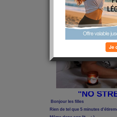
publié le 12/11/2009 à 09:11
Je 
"NO STRE
Bonjour les filles
Rien de tel que 5 minutes d'étirem