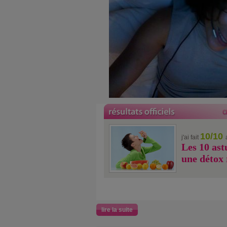
10/10
j'ai fait
Les 10 ast
une détox 
lire la suite