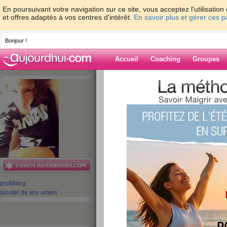
En poursuivant votre navigation sur ce site, vous acceptez l'utilisati
et offres adaptés à vos centres d'intérêt.
En savoir plus et gérer ces 
Bonjour !
Accueil
Coaching
Groupes
Accueil
>
espaces
>
ValerieLeSport
Blog de Valerie
aide blog
1261 - 1270 de 2671
«
1 - 10
11 - 20
21 - 30
31 - 40
41 - 50
51 - 6
101 - 110
111 - 120
121 - 130
131 - 140
141 - 150
151 - 160
16
profil
blog
211 - 220
221 - 230
231 - 240
241 - 250
251 - 260
261 - 268
»
ajouter de vos amies
«
‹ Préc.
121
122
123
124
125
126
PASSEZ EN MOD