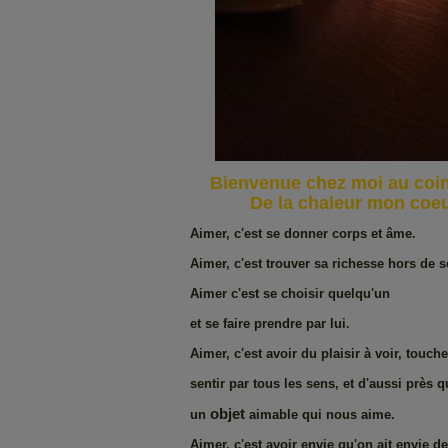
Bienvenue chez moi au coi
De la chaleur mon coeur 
Aimer
,
c
'
est
se
donner
corps
et
âme
.
Aimer
,
c
'
est
trouver
sa
richesse
hors
de
s
Aimer
c
'
est
se
choisir
quelqu
'
un
et
se
faire
prendre
par
lui
.
Aimer
,
c
'
est
avoir
du
plaisir
à
voir
,
touche
sentir
par
tous
les
sens
,
et
d
'
aussi
près
q
objet
un
aimable
qui
nous
aime
.
Aimer
,
c
'
est
avoir
envie
qu
'
on
ait
envie
de