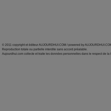
Minceur
Recette cuisine
exercices physiques
recette facile
produits minceur
Recette poulet
Tags
:
ventre plat
|
maigrir des fesses
|
abdominaux
|
régime américain
|
régime mayo
|
Découvrez aussi
:
exercices abdominaux
|
recette wok
|
ANXA Partenaires
:
Recette
de cuisine |
Recette cuisine
|
© 2011 copyright et éditeur AUJOURDHUI.COM / powered by AUJOURDHUI.CO
Reproduction totale ou partielle interdite sans accord préalable.
Aujourdhui.com collecte et traite les données personnelles dans le respect de la 