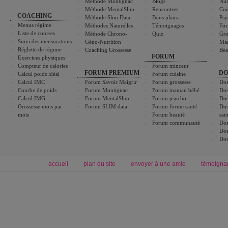
Méthode Montignac
Blogs
Nut
Méthode MentalSlim
Rencontres
Cui
COACHING
Méthode Slim Data
Bons plans
Psy
Menus régime
Méthodes Naturelles
Témoignages
For
Liste de courses
Méthode Chrono-
Quiz
Gro
Suivi des mensurations
Géno-Nutrition
Ma
Réglette de régime
Coaching Grossesse
Bea
FORUM
Exercices physiques
Compteur de calories
Forum minceur
FORUM PREMIUM
DO
Calcul poids idéal
Forum cuisine
Calcul IMC
Forum Savoir Maigrir
Forum grossesse
Dos
Courbe de poids
Forum Montignac
Forum maman bébé
Dos
Calcul IMG
Forum MentalSlim
Forum psycho
Dos
Grossesse mois par
Forum SLIM data
Forum forme santé
Dos
mois
Forum beauté
san
Forum communauté
Dos
Dos
Dos
accueil
plan du site
envoyer à une amie
témoigna
Forum minceur
Forum cuisine
Commencer un régime
boissons, vins et cocktails
Alimentation équilibrée et nutrition
astuces et bons plans