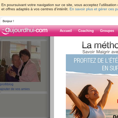
En poursuivant votre navigation sur ce site, vous acceptez l'utilisati
et offres adaptés à vos centres d'intérêt.
En savoir plus et gérer ces 
Bonjour !
Accueil
Coaching
Groupes
Accueil
>
espaces
>
kiki6259
Blog de kiki625
aide blog
41 - 50 de 52
«
‹ Préc.
1
2
3
4
5
profil
blog
ajouter de vos amies
2eme semaine
publié le 01/02/2011 à 22:13
bonne journée à la maison. Plusieur envies de 
un fruit