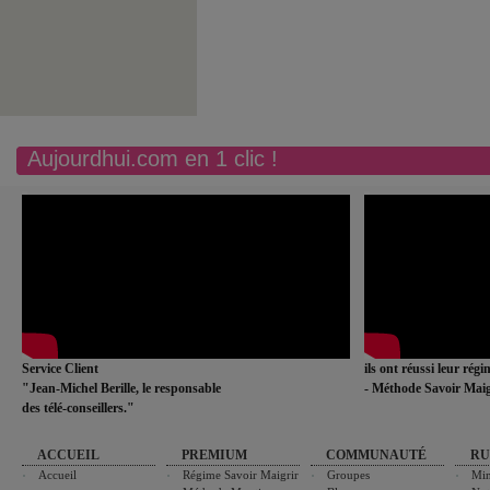
Aujourdhui.com en 1 clic !
Service Client
ils ont réussi leur rég
"Jean-Michel Berille, le responsable
- Méthode Savoir Maig
des télé-conseillers."
ACCUEIL
PREMIUM
COMMUNAUTÉ
RU
Accueil
Régime Savoir Maigrir
Groupes
Min