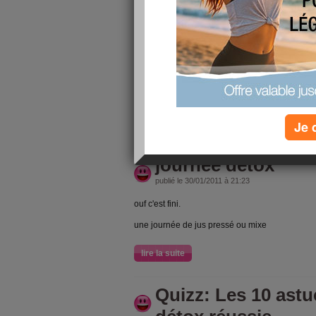
lire la suite
une nouvelle sema
publié le 31/01/2011 à 20:53
j'ai la pêche
Je 
lire la suite
journée detox
publié le 30/01/2011 à 21:23
ouf c'est fini.
une journée de jus pressé ou mixe
lire la suite
Quizz: Les 10 ast