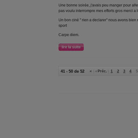
Une bonne soirée, j'avais peu manger pour aller
pas voulu interrompre mes efforts gros merci a l
Un bon ciné " rien a declarer" nous avons bien r
sport
Carpe diem.
lire la suite
41 - 50 de 52
«
‹ Préc.
1
2
3
4
5