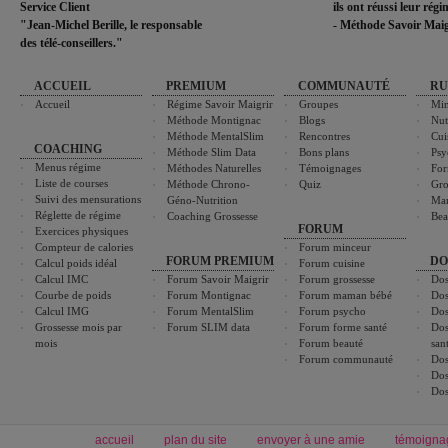
Service Client
ils ont réussi leur rég
"Jean-Michel Berille, le responsable
- Méthode Savoir Maig
des télé-conseillers."
ACCUEIL
PREMIUM
COMMUNAUTÉ
RU
Accueil
Régime Savoir Maigrir
Groupes
Min
Méthode Montignac
Blogs
Nut
Méthode MentalSlim
Rencontres
Cui
COACHING
Méthode Slim Data
Bons plans
Psy
Menus régime
Méthodes Naturelles
Témoignages
For
Liste de courses
Méthode Chrono-
Quiz
Gro
Suivi des mensurations
Géno-Nutrition
Ma
Réglette de régime
Coaching Grossesse
Bea
FORUM
Exercices physiques
Compteur de calories
Forum minceur
FORUM PREMIUM
DO
Calcul poids idéal
Forum cuisine
Calcul IMC
Forum Savoir Maigrir
Forum grossesse
Dos
Courbe de poids
Forum Montignac
Forum maman bébé
Dos
Calcul IMG
Forum MentalSlim
Forum psycho
Dos
Grossesse mois par
Forum SLIM data
Forum forme santé
Dos
mois
Forum beauté
san
Forum communauté
Dos
Dos
Dos
accueil
plan du site
envoyer à une amie
témoigna