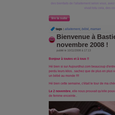
des bienfaits de l'allaitement selon vous, avez
vivait totu cela, des c
lire la suite
tags :
allaitement
,
bébé
,
maman
Bienvenue à Bastie
novembre 2008 !
publié le 10/11/2008 à 17:13
Bonjour à toutes et à tous !!
Hé bien si sur Aujourdhui.com beaucoup d'entre 
perdu leurs kilos.. sachez que de plus en plus vo
un bébé au monde !!!!
Hé bien cette semaine, c'était le tour de ma ch
Le 2 novembre
, elle nous prouvait qu'elle pouva
de femme enceinte..