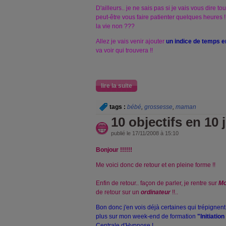
D'ailleurs.. je ne sais pas si je vais vous dire tout
peut-être vous faire patienter quelques heures 
la vie non ???
Allez je vais venir ajouter
un indice de temps en
va voir qui trouvera !!
lire la suite
tags :
bébé
,
grossesse
,
maman
10 objectifs en 10 
publié le 17/11/2008 à 15:10
Bonjour !!!!!!
Me voici donc de retour et en pleine forme !!
Enfin de retour.. façon de parler, je rentre sur
Mo
de retour sur un
ordinateur
!!..
Bon donc j'en vois déjà certaines qui trépignent
plus sur mon week-end de formation
"Initiatio
Centrale d'Hypnose
!