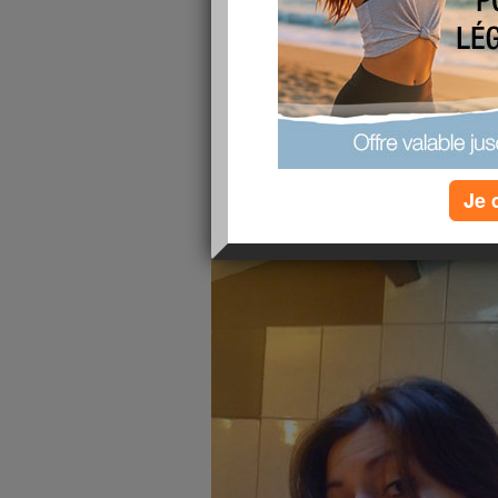
publié le 19/11/2008 à 16:32
Bonjour !!
Et voici le résultat du dernier concours photo su
Mon mètre dans tous ses états !!
Un grand bravo pour les photos Coups
grib
Je 
C'est ce que lui dit son mètre à chaque fo