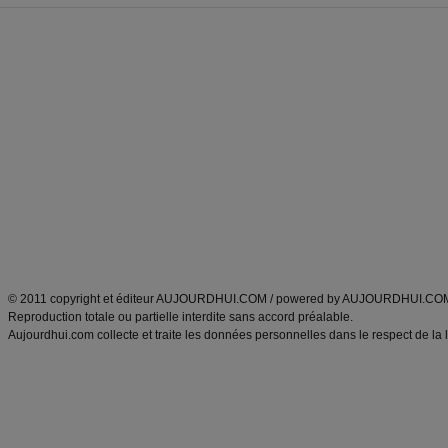
Forum minceur
Forum cuisine
Commencer un régime
boissons, vins et cocktails
Alimentation équilibrée et nutrition
astuces et bons plans
Minceur
Recette cuisine
exercices physiques
recette facile
produits minceur
Recette poulet
Tags
:
ventre plat
|
maigrir des fesses
|
abdominaux
|
régime américain
|
régime mayo
|
Découvrez aussi
:
exercices abdominaux
|
recette wok
|
ANXA Partenaires
:
Recette
de cuisine |
Recette cuisine
|
© 2011 copyright et éditeur AUJOURDHUI.COM / powered by AUJOURDHUI.CO
Reproduction totale ou partielle interdite sans accord préalable.
Aujourdhui.com collecte et traite les données personnelles dans le respect de la 