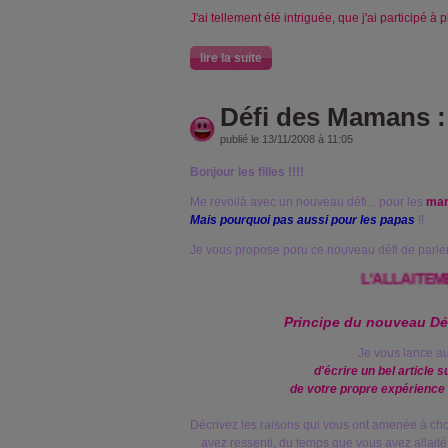
J'ai tellement été intriguée, que j'ai participé à
lire la suite
Défi des Mamans : 
publié le 13/11/2008 à 11:05
Bonjour les filles !!!!
Me revoilà avec un nouveau défi .. pour les
ma
Mais pourquoi pas aussi pour les papas
!!
Je vous propose poru ce nouveau défi de parler
L'ALLAITEMENT !!
Principe du nouveau D
Je vous lance au
d'écrire un bel article s
de votre propre expérience d
Décrivez les raisons qui vous ont amenée à chois
avez ressenti, du temps que vous avez allaité