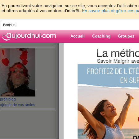
En poursuivant votre navigation sur ce site, vous acceptez l'utilisati
et offres adaptés à vos centres d'intérêt.
En savoir plus et gérer ces 
Bonjour !
Accueil
Coaching
Groupes
Accueil
>
espaces
>
cilie
Blog de cilie
aide blog
81 - 90 de 518
profil
blog
«
1 - 10
11 - 20
21 - 30
31 - 40
41 - 50
51 - 5
ajouter de vos amies
«
‹ Préc.
1
2
3
4
5
6
Mercredi : jour d
photo !!