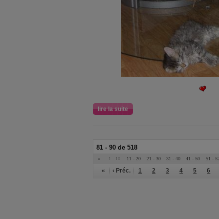
lire la suite
81 - 90 de 518
«
1 - 10
11 - 20
21 - 30
31 - 40
41 - 50
51 - 5
«
‹ Préc.
1
2
3
4
5
6