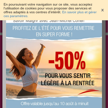
En poursuivant votre navigation sur ce site, vous acceptez
l'utilisation de cookies pour vous proposer des services et
offres adaptés à vos centres d'intérêt.
En savoir plus et gérer
×
ces paramètres.
Toggle
navigation
Togg
Les meilleures solutions pour maigrir et être bien
sear
dans sa peau
PLUS
PLUS
PLUS
EFFICACE
SANTÉ
COACHING