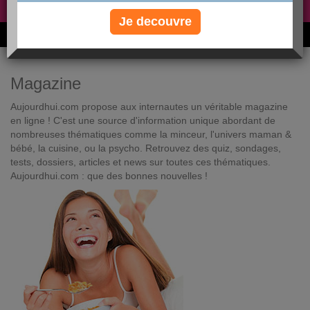
Non, je préfère le régime gratuit
»
Je decouvre
6M de personnes ont maigri et réappris à manger avec nous
Magazine
Aujourdhui.com propose aux internautes un véritable magazine
en ligne ! C'est une source d'information unique abordant de
nombreuses thématiques comme la minceur, l'univers maman &
bébé, la cuisine, ou la psycho. Retrouvez des quiz, sondages,
tests, dossiers, articles et news sur toutes ces thématiques.
Aujourdhui.com : que des bonnes nouvelles !