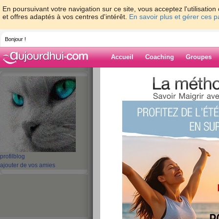
En poursuivant votre navigation sur ce site, vous acceptez l'utilisati
et offres adaptés à vos centres d'intérêt.
En savoir plus et gérer ces 
Bonjour !
Accueil
Coaching
Groupes
Accueil
>
espaces
>
thelma56
Blog de thelma
aide blog
1 - 10 de 144
profil
blog
«
1 - 10
11 - 15
»
ajouter de vos amies
«
‹ Préc.
1
2
3
4
5
6
un petit coucou
publié le 21/12/2013 à 15:29