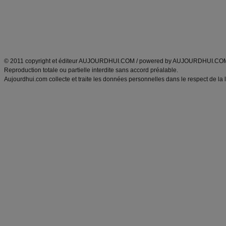
Tags
:
ventre plat
|
maigrir des fesses
|
abdominaux
|
régime américain
|
régime mayo
|
Découvrez aussi
:
exercices abdominaux
|
recette wok
|
ANXA Partenaires
:
Recette
de cuisine |
Recette cuisine
|
© 2011 copyright et éditeur AUJOURDHUI.COM / powered by AUJOURDHUI.CO
Reproduction totale ou partielle interdite sans accord préalable.
Aujourdhui.com collecte et traite les données personnelles dans le respect de la 