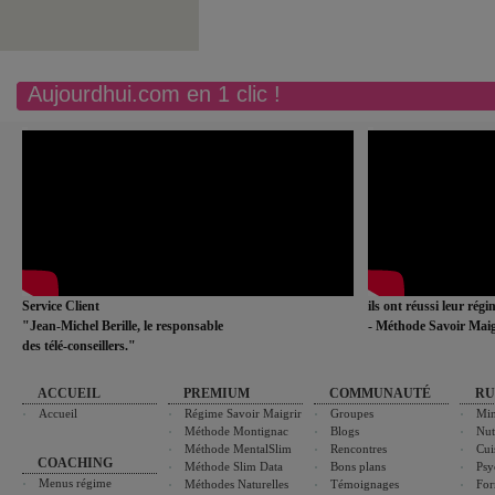
Aujourdhui.com en 1 clic !
Service Client
ils ont réussi leur rég
"Jean-Michel Berille, le responsable
- Méthode Savoir Maig
des télé-conseillers."
ACCUEIL
PREMIUM
COMMUNAUTÉ
RU
Accueil
Régime Savoir Maigrir
Groupes
Min
Méthode Montignac
Blogs
Nut
Méthode MentalSlim
Rencontres
Cui
COACHING
Méthode Slim Data
Bons plans
Psy
Menus régime
Méthodes Naturelles
Témoignages
For