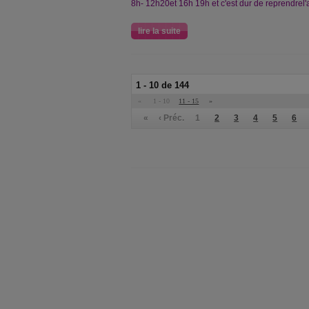
8h- 12h20et 16h 19h et c'est dur de reprendrel'
lire la suite
1 - 10 de 144
«
1 - 10
11 - 15
»
«
‹ Préc.
1
2
3
4
5
6