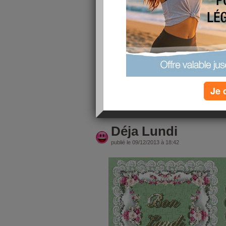
Après une absence de 15 jours, je r
de nouvelles. C'est difficile avec mes jambes e
j'ai du prendre de la morphine pour vraiment ca
de ne pas trop le montrer,
Aujourd'hui je suis en vacances pour une petite
je vais pouvoir reposer mes jambes
Ma petite dernière est arrivée de Paris hier, ça 
la maison, o
Je 
lire la suite
Déja Lundi
publié le 09/12/2013 à 18:42