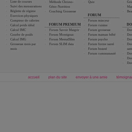
Liste de courses
Méthode Chrono-
Quiz
Gro
Suivi des mensurations
Géno-Nutrition
Ma
Réglette de régime
Coaching Grossesse
Bea
FORUM
Exercices physiques
Compteur de calories
Forum minceur
FORUM PREMIUM
DO
Calcul poids idéal
Forum cuisine
Calcul IMC
Forum Savoir Maigrir
Forum grossesse
Dos
Courbe de poids
Forum Montignac
Forum maman bébé
Dos
Calcul IMG
Forum MentalSlim
Forum psycho
Dos
Grossesse mois par
Forum SLIM data
Forum forme santé
Dos
mois
Forum beauté
san
Forum communauté
Dos
Dos
Dos
accueil
plan du site
envoyer à une amie
témoigna
Forum minceur
Forum cuisine
Commencer un régime
boissons, vins et cocktails
Alimentation équilibrée et nutrition
astuces et bons plans
Minceur
Recette cuisine
exercices physiques
recette facile
produits minceur
Recette poulet