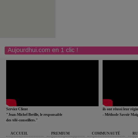
Aujourdhui.com en 1 clic !
Service Client
ils ont réussi leur rég
"Jean-Michel Berille, le responsable
- Méthode Savoir Maig
des télé-conseillers."
ACCUEIL
PREMIUM
COMMUNAUTÉ
RU