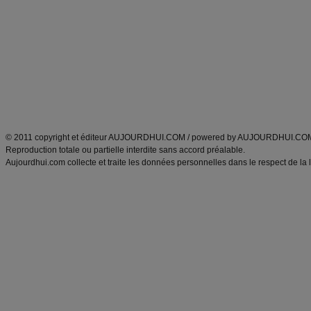
Minceur
Recette cuisine
exercices physiques
recette facile
produits minceur
Recette poulet
Tags
:
ventre plat
|
maigrir des fesses
|
abdominaux
|
régime américain
|
régime mayo
|
Découvrez aussi
:
exercices abdominaux
|
recette wok
|
ANXA Partenaires
:
Recette
de cuisine |
Recette cuisine
|
© 2011 copyright et éditeur AUJOURDHUI.COM / powered by AUJOURDHUI.CO
Reproduction totale ou partielle interdite sans accord préalable.
Aujourdhui.com collecte et traite les données personnelles dans le respect de la 