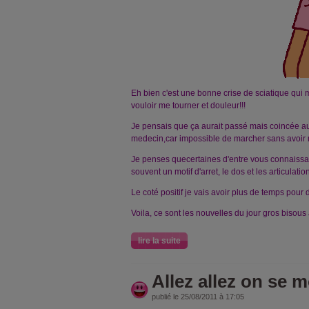
Eh bien c'est une bonne crise de sciatique qui m'a
vouloir me tourner et douleur!!!
Je pensais que ça aurait passé mais coincée au l
medecin,car impossible de marcher sans avoir 
Je penses quecertaines d'entre vous connaissa
souvent un motif d'arret, le dos et les articulatio
Le coté positif je vais avoir plus de temps pour
Voila, ce sont les nouvelles du jour gros bisous 
lire la suite
Allez allez on se m
publié le 25/08/2011 à 17:05