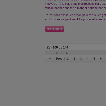
motivée et là je suis dans mes recettes car c'est
faut de bonnes choses à manger pour ne pas c
J'ai réussi à expliquer à mon patient que les gate
en lui disant ça gentiment il a pris acte!!!mais j
lire la suite
91 - 100 de 144
«
1 - 10
11 - 15
»
«
‹ Préc.
1
2
3
4
5
6