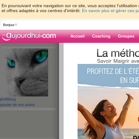
En poursuivant votre navigation sur ce site, vous acceptez l'utilisati
et offres adaptés à vos centres d'intérêt.
En savoir plus et gérer ces 
Bonjour !
Accueil
Coaching
Groupes
Accueil
>
espaces
>
thelma56
Blog de thelma
aide blog
91 - 100 de 144
profil
blog
«
1 - 10
11 - 15
»
ajouter de vos amies
«
‹ Préc.
1
2
3
4
5
6
Je ne sais pas quoi
publié le 07/09/2011 à 19:45