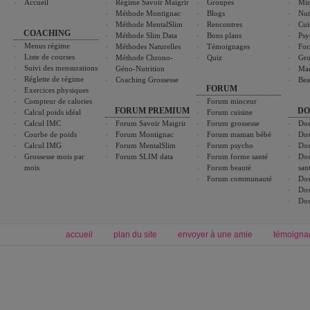
Accueil
Régime Savoir Maigrir
Groupes
Min
Méthode Montignac
Blogs
Nut
Méthode MentalSlim
Rencontres
Cui
COACHING
Méthode Slim Data
Bons plans
Psy
Menus régime
Méthodes Naturelles
Témoignages
For
Liste de courses
Méthode Chrono-
Quiz
Gro
Suivi des mensurations
Géno-Nutrition
Ma
Réglette de régime
Coaching Grossesse
Bea
FORUM
Exercices physiques
Compteur de calories
Forum minceur
FORUM PREMIUM
DO
Calcul poids idéal
Forum cuisine
Calcul IMC
Forum Savoir Maigrir
Forum grossesse
Dos
Courbe de poids
Forum Montignac
Forum maman bébé
Dos
Calcul IMG
Forum MentalSlim
Forum psycho
Dos
Grossesse mois par
Forum SLIM data
Forum forme santé
Dos
mois
Forum beauté
san
Forum communauté
Dos
Dos
Dos
accueil
plan du site
envoyer à une amie
témoigna
Forum minceur
Forum cuisine
Commencer un régime
boissons, vins et cocktails
Alimentation équilibrée et nutrition
astuces et bons plans