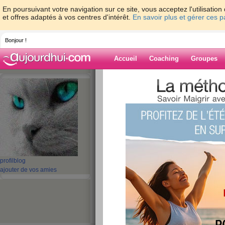
En poursuivant votre navigation sur ce site, vous acceptez l'utilisati
et offres adaptés à vos centres d'intérêt.
En savoir plus et gérer ces 
Bonjour !
Accueil
Coaching
Groupes
Accueil
>
espaces
>
thelma56
> Finie la 
Blog de thelma
aide blog
Finie la débandade!
publié le 25/11/2013 à 11:33
profil
blog
ajouter de vos amies