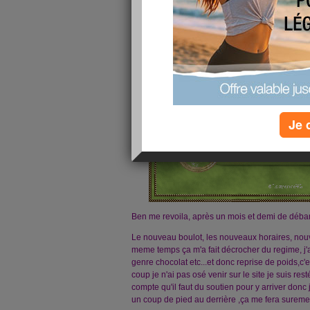
Je 
Ben me revoila, après un mois et demi de déban
Le nouveau boulot, les nouveaux horaires, nouv
meme temps ça m'a fait décrocher du regime, j
genre chocolat etc...et donc reprise de poids,c'e
coup je n'ai pas osé venir sur le site je suis r
compte qu'il faut du soutien pour y arriver don
un coup de pied au derrière ,ça me fera sureme