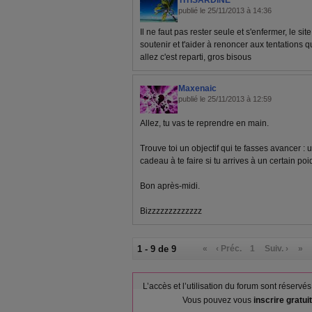
TITISARDINE
publié le 25/11/2013 à 14:36
Il ne faut pas rester seule et s'enfermer, le sit
soutenir et t'aider à renoncer aux tentations
allez c'est reparti, gros bisous
Maxenaic
publié le 25/11/2013 à 12:59
Allez, tu vas te reprendre en main.
Trouve toi un objectif qui te fasses avancer : 
cadeau à te faire si tu arrives à un certain poi
Bon après-midi.
Bizzzzzzzzzzzzz
1 - 9 de 9
«
‹ Préc.
1
Suiv. ›
»
L’accès et l’utilisation du forum sont réser
Vous pouvez vous
inscrire gratu