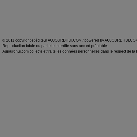
Tags
:
ventre plat
|
maigrir des fesses
|
abdominaux
|
régime américain
|
régime mayo
|
Découvrez aussi
:
exercices abdominaux
|
recette wok
|
ANXA Partenaires
:
Recette
de cuisine |
Recette cuisine
|
© 2011 copyright et éditeur AUJOURDHUI.COM / powered by AUJOURDHUI.CO
Reproduction totale ou partielle interdite sans accord préalable.
Aujourdhui.com collecte et traite les données personnelles dans le respect de la 