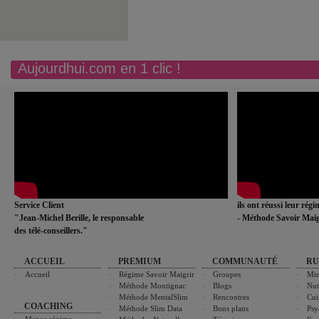
Aujourdhui.com en 1 clic !
Service Client
ils ont réussi leur rég
"Jean-Michel Berille, le responsable
- Méthode Savoir Maig
des télé-conseillers."
ACCUEIL
PREMIUM
COMMUNAUTÉ
RU
Accueil
Régime Savoir Maigrir
Groupes
Min
Méthode Montignac
Blogs
Nut
Méthode MentalSlim
Rencontres
Cui
COACHING
Méthode Slim Data
Bons plans
Psy