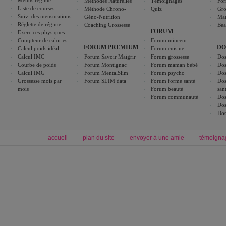
Menus régime
Méthodes Naturelles
Témoignages
For
Liste de courses
Méthode Chrono-
Quiz
Gro
Suivi des mensurations
Géno-Nutrition
Ma
Réglette de régime
Coaching Grossesse
Bea
FORUM
Exercices physiques
Compteur de calories
Forum minceur
FORUM PREMIUM
DO
Calcul poids idéal
Forum cuisine
Calcul IMC
Forum Savoir Maigrir
Forum grossesse
Dos
Courbe de poids
Forum Montignac
Forum maman bébé
Dos
Calcul IMG
Forum MentalSlim
Forum psycho
Dos
Grossesse mois par
Forum SLIM data
Forum forme santé
Dos
mois
Forum beauté
san
Forum communauté
Dos
Dos
Dos
accueil
plan du site
envoyer à une amie
témoigna
Forum minceur
Forum cuisine
Commencer un régime
boissons, vins et cocktails
Alimentation équilibrée et nutrition
astuces et bons plans
Minceur
Recette cuisine
exercices physiques
recette facile
produits minceur
Recette poulet