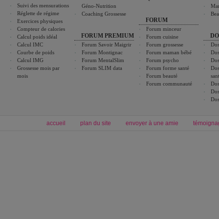
Suivi des mensurations
Géno-Nutrition
Ma
Réglette de régime
Coaching Grossesse
Bea
FORUM
Exercices physiques
Compteur de calories
Forum minceur
FORUM PREMIUM
DO
Calcul poids idéal
Forum cuisine
Calcul IMC
Forum Savoir Maigrir
Forum grossesse
Dos
Courbe de poids
Forum Montignac
Forum maman bébé
Dos
Calcul IMG
Forum MentalSlim
Forum psycho
Dos
Grossesse mois par
Forum SLIM data
Forum forme santé
Dos
mois
Forum beauté
san
Forum communauté
Dos
Dos
Dos
accueil
plan du site
envoyer à une amie
témoigna
Forum minceur
Forum cuisine
Commencer un régime
boissons, vins et cocktails
Alimentation équilibrée et nutrition
astuces et bons plans
Minceur
Recette cuisine
exercices physiques
recette facile
produits minceur
Recette poulet