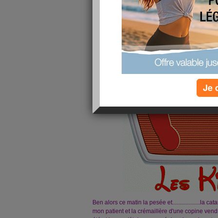
Je 
Ben alors ce matin la pesée et...................la c
mon patient et la crémaillère d'une copine vendre