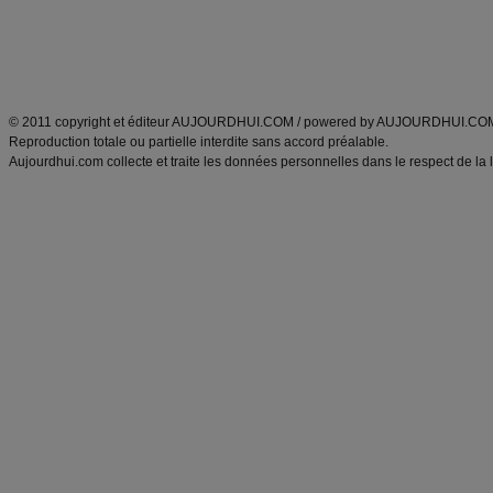
Tags
:
ventre plat
|
maigrir des fesses
|
abdominaux
|
régime américain
|
régime mayo
|
Découvrez aussi
:
exercices abdominaux
|
recette wok
|
ANXA Partenaires
:
Recette
de cuisine |
Recette cuisine
|
© 2011 copyright et éditeur AUJOURDHUI.COM / powered by AUJOURDHUI.CO
Reproduction totale ou partielle interdite sans accord préalable.
Aujourdhui.com collecte et traite les données personnelles dans le respect de la 