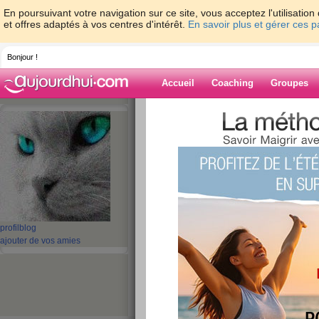
En poursuivant votre navigation sur ce site, vous acceptez l'utilisati
et offres adaptés à vos centres d'intérêt.
En savoir plus et gérer ces 
Bonjour !
Accueil
Coaching
Groupes
Accueil
>
espaces
>
thelma56
Blog de thelma
aide blog
101 - 110 de 144
profil
blog
«
1 - 10
11 - 15
»
ajouter de vos amies
«
‹ Préc.
11
12
13
14
15
Suiv.
pesée difficile
publié le 21/08/2011 à 13:41