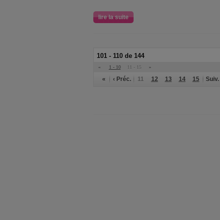
lire la suite
101 - 110 de 144
«
1 - 10
11 - 15
»
«
‹ Préc.
11
12
13
14
15
Suiv.