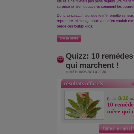
été et je ne m'étais pas pesé depuis ,vraiment ma
surprise je m'en doutais vu comment les bourrel
Donc ya pas.....il faut que je m'y remette sérieu
reprendre et mes genoux vont m'en vouloir car c'
perde ces foutus kilos.
lire la suite
Quizz: 10 remèdes
qui marchent !
publié le 16/08/2011 à 22:36
8/10
j'ai fait
au
10 remède
mère qui 