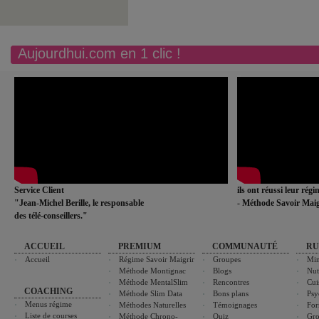
Aujourdhui.com en 1 clic !
Service Client
ils ont réussi leur rég
"Jean-Michel Berille, le responsable
- Méthode Savoir Maig
des télé-conseillers."
ACCUEIL
PREMIUM
COMMUNAUTÉ
RU
Accueil
Régime Savoir Maigrir
Groupes
Min
Méthode Montignac
Blogs
Nut
Méthode MentalSlim
Rencontres
Cui
COACHING
Méthode Slim Data
Bons plans
Psy
Menus régime
Méthodes Naturelles
Témoignages
For
Liste de courses
Méthode Chrono-
Quiz
Gro