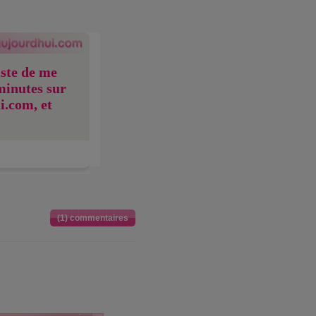
uste de me
minutes sur
i.com, et
(1) commentaires