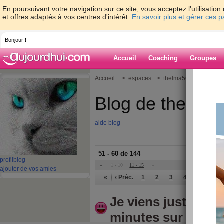
En poursuivant votre navigation sur ce site, vous acceptez l'utilisati
et offres adaptés à vos centres d'intérêt.
En savoir plus et gérer ces 
Bonjour !
Accueil
Coaching
Groupes
Accueil
>
espaces
>
thelma56
Blog de thelma
aide blog
51 - 60 de 144
profil
blog
«
1 - 10
11 - 15
»
ajouter de vos amies
«
‹ Préc.
1
2
3
4
5
6
Je viens juste de m
minutes sur aujou