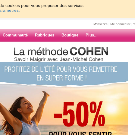
on de cookies pour vous proposer des services
paramètres.
M'inscrire
|
Me connecter
|
?
Communauté
Rubriques
Boutique
Plus...
56
7
8
9
10
Suiv. ›
»
e relaxer 2
ARCHIVES
rdhui.com, et