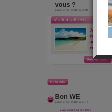
vous ?
publié le 26/11/2011 à 22:04
Je viens j
relaxer 2 
aujourdhu
vous ?
lire la suite
Bon WE
publié le 26/11/2011 à 17:11
Bon weekend les filles