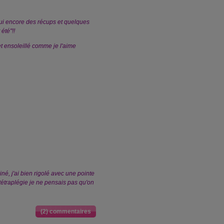
oui encore des récups et quelques
été"!!
 et ensoleillé comme je l'aime
iné, j'ai bien rigolé avec une pointe
tétraplégie je ne pensais pas qu'on
(2) commentaires