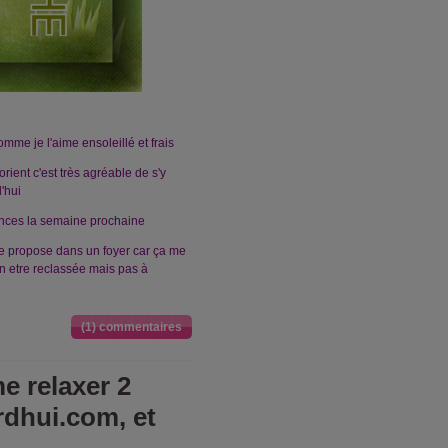
mme je l'aime ensoleillé et frais
ient c'est très agréable de s'y
'hui
cances la semaine prochaine
me propose dans un foyer car ça me
ien etre reclassée mais pas à
(1) commentaires
e relaxer 2
rdhui.com, et