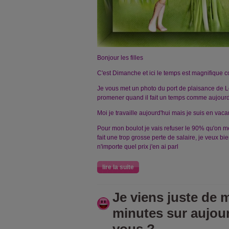
Bonjour les filles
C'est Dimanche et ici le temps est magnifique co
Je vous met un photo du port de plaisance de Lor
promener quand il fait un temps comme aujourd
Moi je travaille aujourd'hui mais je suis en va
Pour mon boulot je vais refuser le 90% qu'on 
fait une trop grosse perte de salaire, je veux b
n'importe quel prix j'en ai parl
lire la suite
Je viens juste de m
minutes sur aujou