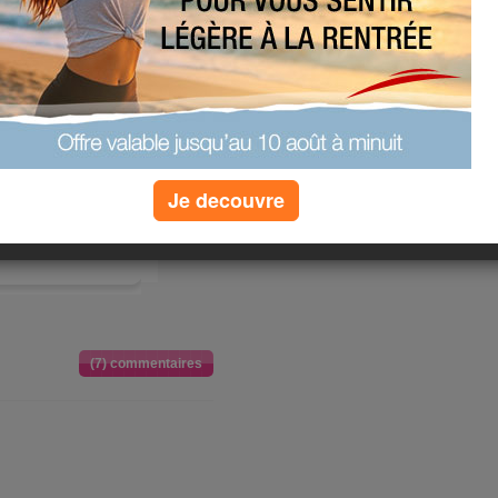
uste de me
minutes sur
i.com, et
Je decouvre
(7) commentaires