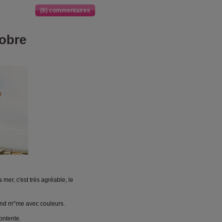
(6) commentaires
tobre
a mer, c'est très agréable, le
uand m^me avec couleurs.
ontente.