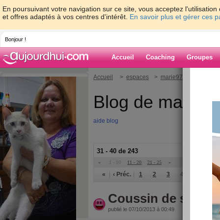
En poursuivant votre navigation sur ce site, vous acceptez l'utilisati
et offres adaptés à vos centres d'intérêt.
En savoir plus et gérer ces 
Bonjour !
Accueil
Coaching
Groupes
Accueil
>
espaces
>
marie97490
Blog de marie9
aide blog
31 - 40 de 243
«
1 - 10
11 - 20
21 - 25
»
«
‹ Préc.
1
2
3
4
5
6
Coussin de sa maj
publié le 07/10/2013 à 00:49