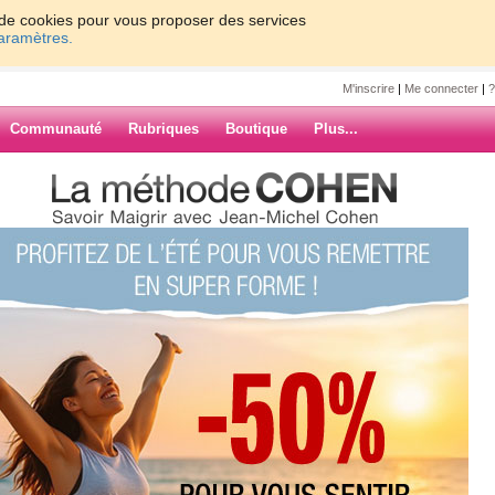
on de cookies pour vous proposer des services
paramètres.
M'inscrire
|
Me connecter
|
?
Communauté
Rubriques
Boutique
Plus...
7490
7
8
9
10
Suiv. ›
»
esté
ARCHIVES