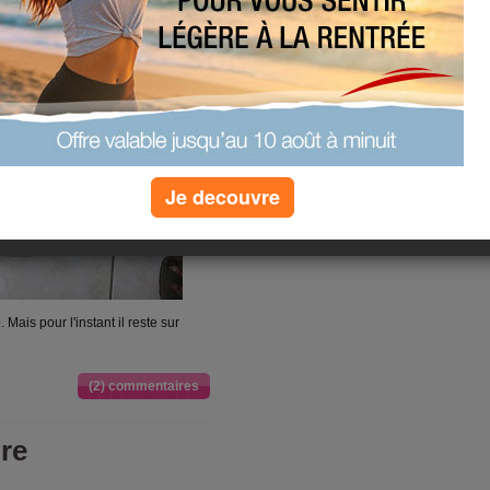
Je decouvre
Mais pour l'instant il reste sur
(2) commentaires
re