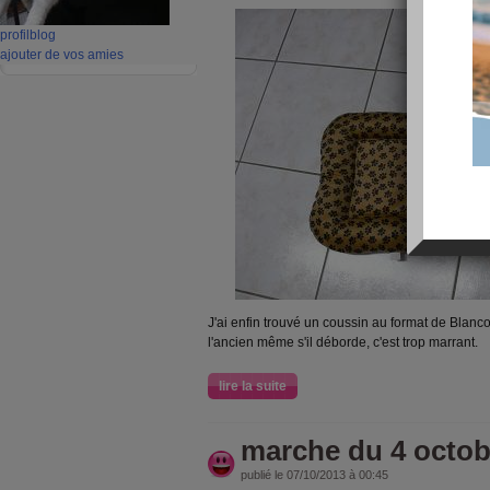
profil
blog
ajouter de vos amies
J'ai enfin trouvé un coussin au format de Blanco. 
l'ancien même s'il déborde, c'est trop marrant.
lire la suite
marche du 4 octob
publié le 07/10/2013 à 00:45