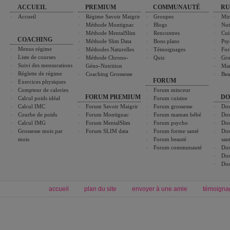
ACCUEIL
PREMIUM
COMMUNAUTÉ
RU
Accueil
Régime Savoir Maigrir
Groupes
Min
Méthode Montignac
Blogs
Nut
Méthode MentalSlim
Rencontres
Cui
COACHING
Méthode Slim Data
Bons plans
Psy
Menus régime
Méthodes Naturelles
Témoignages
For
Liste de courses
Méthode Chrono-
Quiz
Gro
Suivi des mensurations
Géno-Nutrition
Ma
Réglette de régime
Coaching Grossesse
Bea
FORUM
Exercices physiques
Compteur de calories
Forum minceur
FORUM PREMIUM
DO
Calcul poids idéal
Forum cuisine
Calcul IMC
Forum Savoir Maigrir
Forum grossesse
Dos
Courbe de poids
Forum Montignac
Forum maman bébé
Dos
Calcul IMG
Forum MentalSlim
Forum psycho
Dos
Grossesse mois par
Forum SLIM data
Forum forme santé
Dos
mois
Forum beauté
san
Forum communauté
Dos
Dos
Dos
accueil
plan du site
envoyer à une amie
témoigna
Forum minceur
Forum cuisine
Commencer un régime
boissons, vins et cocktails
Alimentation équilibrée et nutrition
astuces et bons plans