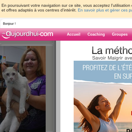
En poursuivant votre navigation sur ce site, vous acceptez l'utilisati
et offres adaptés à vos centres d'intérêt.
En savoir plus et gérer ces 
Bonjour !
Accueil
Coaching
Groupes
Accueil
>
espaces
>
marie97490
Blog de marie9
aide blog
61 - 70 de 243
«
1 - 10
11 - 20
21 - 25
»
«
‹ Préc.
1
2
3
4
5
6
dimanche 11 aout
publié le 11/08/2013 à 15:50