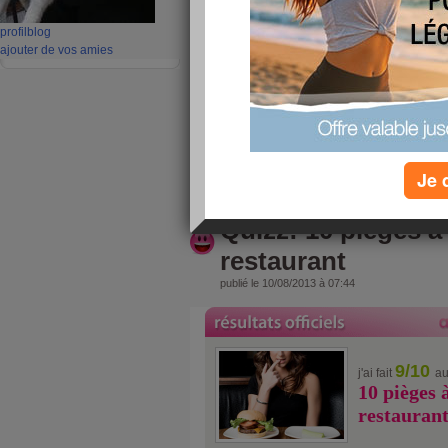
Bonne fin de journée.
profil
blog
ajouter de vos amies
Ce matin j'ai jardinné environ une heure.
Puis ménage une heure.
J'ai fais une tarte tatin à la papaye cet après mid
lire la suite
Je 
Quizz: 10 pièges à 
restaurant
publié le 10/08/2013 à 07:44
9/10
j'ai fait
au
10 pièges 
restauran