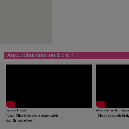
Aujourdhui.com en 1 clic !
Service Client
ils ont réussi leur rég
"Jean-Michel Berille, le responsable
- Méthode Savoir Maig
des télé-conseillers."