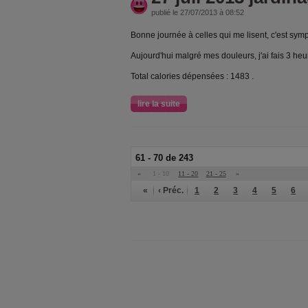
publié le 27/07/2013 à 08:52
Bonne journée à celles qui me lisent, c'est sym
Aujourd'hui malgré mes douleurs, j'ai fais 3 heu
Total calories dépensées : 1483 .
lire la suite
61 - 70 de 243
«
1 - 10
11 - 20
21 - 25
»
«
‹ Préc.
1
2
3
4
5
6