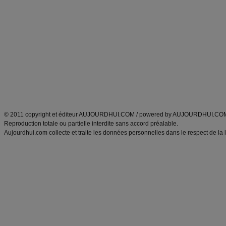
Minceur
Recette cuisine
exercices physiques
recette facile
produits minceur
Recette poulet
Tags
:
ventre plat
|
maigrir des fesses
|
abdominaux
|
régime américain
|
régime mayo
|
Découvrez aussi
:
exercices abdominaux
|
recette wok
|
ANXA Partenaires
:
Recette
de cuisine |
Recette cuisine
|
© 2011 copyright et éditeur AUJOURDHUI.COM / powered by AUJOURDHUI.CO
Reproduction totale ou partielle interdite sans accord préalable.
Aujourdhui.com collecte et traite les données personnelles dans le respect de la 