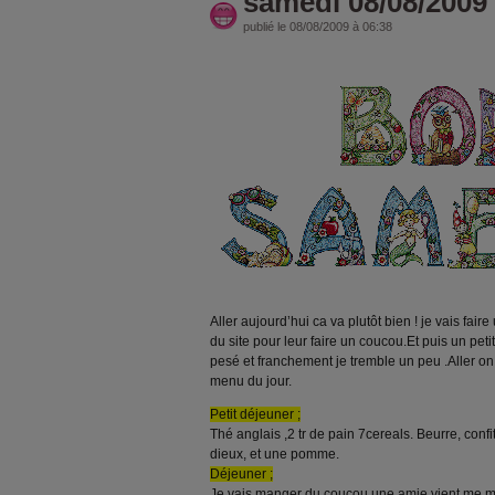
samedi 08/08/2009
publié le 08/08/2009 à 06:38
Aller aujourd’hui ca va plutôt bien ! je vais fai
du site pour leur faire un coucou.Et puis un peti
pesé et franchement je tremble un peu .Aller o
menu du jour.
Petit déjeuner ;
Thé anglais ,2 tr de pain 7cereals. Beurre, conf
dieux, et une pomme.
Déjeuner ;
Je vais manger du coucou une amie vient me mo