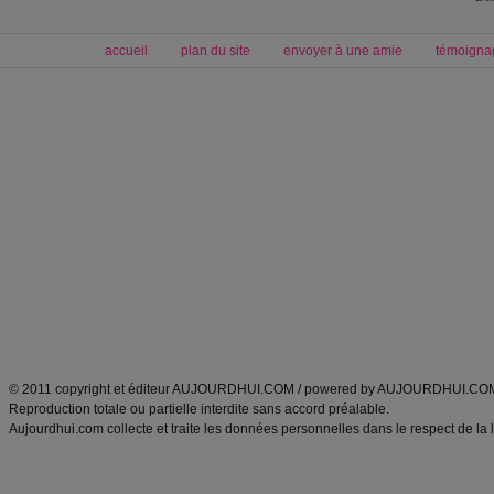
accueil
plan du site
envoyer à une amie
témoigna
Forum minceur
Forum cuisine
Commencer un régime
boissons, vins et cocktails
Alimentation équilibrée et nutrition
astuces et bons plans
Minceur
Recette cuisine
exercices physiques
recette facile
produits minceur
Recette poulet
Tags
:
ventre plat
|
maigrir des fesses
|
abdominaux
|
régime américain
|
régime mayo
|
Découvrez aussi
:
exercices abdominaux
|
recette wok
|
ANXA Partenaires
:
Recette
de cuisine |
Recette cuisine
|
© 2011 copyright et éditeur AUJOURDHUI.COM / powered by AUJOURDHUI.CO
Reproduction totale ou partielle interdite sans accord préalable.
Aujourdhui.com collecte et traite les données personnelles dans le respect de la 