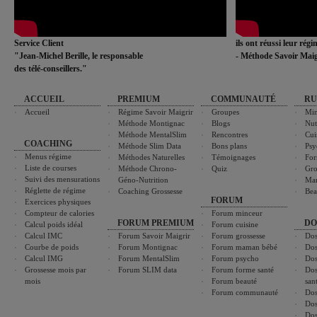
Service Client
ils ont réussi leur rég
"Jean-Michel Berille, le responsable
- Méthode Savoir Maig
des télé-conseillers."
ACCUEIL
PREMIUM
COMMUNAUTÉ
RU
Accueil
Régime Savoir Maigrir
Groupes
Min
Méthode Montignac
Blogs
Nut
Méthode MentalSlim
Rencontres
Cui
COACHING
Méthode Slim Data
Bons plans
Psy
Menus régime
Méthodes Naturelles
Témoignages
For
Liste de courses
Méthode Chrono-
Quiz
Gro
Suivi des mensurations
Géno-Nutrition
Ma
Réglette de régime
Coaching Grossesse
Bea
FORUM
Exercices physiques
Compteur de calories
Forum minceur
FORUM PREMIUM
DO
Calcul poids idéal
Forum cuisine
Calcul IMC
Forum Savoir Maigrir
Forum grossesse
Dos
Courbe de poids
Forum Montignac
Forum maman bébé
Dos
Calcul IMG
Forum MentalSlim
Forum psycho
Dos
Grossesse mois par
Forum SLIM data
Forum forme santé
Dos
mois
Forum beauté
san
Forum communauté
Dos
Dos
Dos