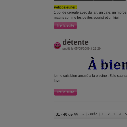
Petit déjeuner ;
1 bol de céréale avec du lait, un café, un morcea
matins comme les petites souris) et un kiwi.
lire la suite
détente
publié le 05/08/2009 à 21:29
je me suis bien amusé a la piscine . Et le saun
love
lire la suite
31 - 40 de 44
«
‹ Préc.
1
2
3
4
5