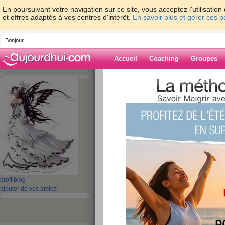
En poursuivant votre navigation sur ce site, vous acceptez l'utilisati
et offres adaptés à vos centres d'intérêt.
En savoir plus et gérer ces 
Bonjour !
Accueil
Coaching
Groupes
Accueil
>
espaces
>
soniadel1975
Blog de soniad
aide blog
31 - 40 de 44
«
‹ Préc.
1
2
3
4
5
12/08/2009
profil
blog
ajouter de vos amies
publié le 12/08/2009 à 08:48