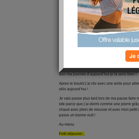
Je 
Ben ma journée d’aujourd’hui je la sens bien !
Apres le boulot j’ai rdv avec une amie pour alle
vélo aujourd’hui !
Je vais passe plus tard lors de ma pause faire
site parce que j’ai dormi comme une pierre grâ
chaud avec plein de mousse et avec mon petit 
passe un bonne nuit !
Au menu
Petit déjeuner ;