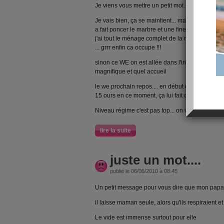
Je viens vous mettre un petit mot.
Je vais bien, ça se maintient... mais j'ai beaucou
a fait poncer le marbre et une fine poussière bl
j'ai tout le ménage complet de la maison à refai
... grrr enfin ca occupe !!!
sinon ce WE on est allée dans l'indre faire un co
magnifique et quel accueil
le we prochain repos.... en début de semaine je
15 ours en ce moment, ça lui fait du bien et à mo
Niveau régime c'est pas top... on verra ça bientôt
lire la suite
juste un mot....
publié le 06/06/2010 à 08:45
Un petit message pour vous dire que mon papa es
il laisse maman seule, alors qu'ils respiraient e
Le vide est immense surtout pour elle