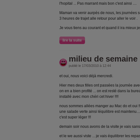
l'hopital ... Pas marrant mais bon c'est ainsi ....
Maman va venir aurpès de nous, les journées so
3 heures de trajet alle retour pour aller le voir .
Je vous tiens au courant et quand il ira mieux je f
lire la suite
milieu de semaine !
publié le 17/03/2010 à 12:44
et oui, nous voici déjà mercredi.
Hier mes deux filles ont passées la journée a
on en a bien profité ... on est resté dans la bu
installé avec mon chéri cet hiver !!!!
nous sommes allées manger au Mac do et oui !!!! c'
une salade verte ainsi léquilibre est maintenu.... 
c'est super léger !!!
demain soir nous avons de la visite je vais san
et le we aussi viste ... je vais équilibrer les repas 