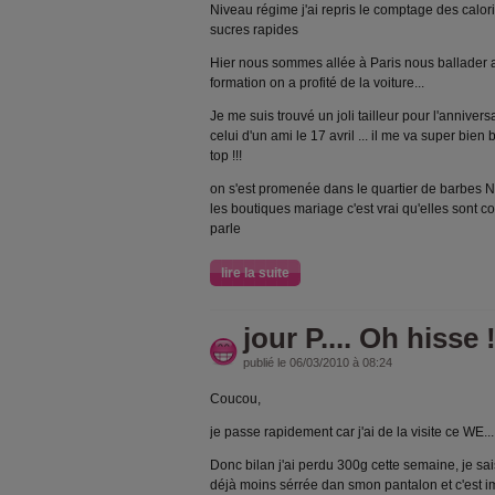
Niveau régime j'ai repris le comptage des calories
sucres rapides
Hier nous sommes allée à Paris nous ballader 
formation on a profité de la voiture...
Je me suis trouvé un joli tailleur pour l'anniversa
celui d'un ami le 17 avril ... il me va super bien
top !!!
on s'est promenée dans le quartier de barbes N
les boutiques mariage c'est vrai qu'elles sont co
parle
lire la suite
jour P.... Oh hisse !
publié le 06/03/2010 à 08:24
Coucou,
je passe rapidement car j'ai de la visite ce WE...
Donc bilan j'ai perdu 300g cette semaine, je sais 
déjà moins sérrée dan smon pantalon et c'est im