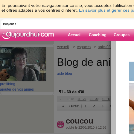
En poursuivant votre navigation sur ce site, vous acceptez l'utilisati
et offres adaptés à vos centres d'intérêt.
En savoir plus et gérer ces 
Bonjour !
Accueil
Coaching
Groupes
Accueil
>
espaces
>
anick08
Blog de anick08
aide blog
profil
blog
ajouter de vos amies
51 - 60 de 430
«
1 - 10
11 - 20
21 - 30
31 - 40
41 - 43
»
«
‹ Préc.
1
2
3
4
5
6
coucou
publié le 22/06/2010 à 12:56