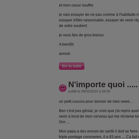
et mon ceour souffre
je vais essayer de ne pas comme à l'habitude me
essayer d'être raisonnable, essayer de venir rég
de votre soutient
je vous fais de gros bisous
A bientôt
annick
lire la suite
N'importe quoi .....
publié le 08/05/2010 à 08:08
un petit coucou pour donner de mes news....
Ben c'est pas génial, je crois que j'ai repris que
venir à bout de mon cerveau qui me réclame touj
Grrr.....
Mon papa a des ennuis de santé il doit se fair
triple pontage coronarien, il a 83 ans .... Ca fait