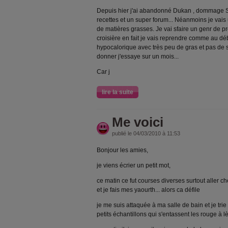
Depuis hier j'ai abandonné Dukan , dommage Sy
recettes et un super forum... Néanmoins je vais ut
de matières grasses. Je vai sfaire un genr de 
croisière en fait je vais reprendre comme au dé
hypocalorique avec très peu de gras et pas de 
donner j'essaye sur un mois...
Car j
lire la suite
Me voici
publié le 04/03/2010 à 11:53
Bonjour les amies,
je viens écrier un petit mot,
ce matin ce fut courses diverses surtout aller c
et je fais mes yaourth... alors ca défile
je me suis attaquée à ma salle de bain et je tri
petits échantillons qui s'entassent les rouge à l