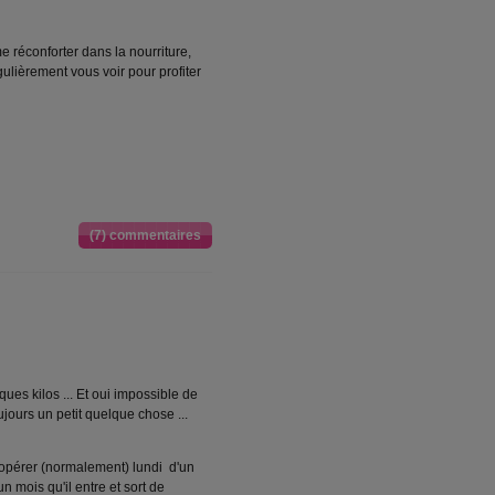
 réconforter dans la nourriture,
ulièrement vous voir pour profiter
(7) commentaires
lques kilos ... Et oui impossible de
ours un petit quelque chose ...
e opérer (normalement) lundi d'un
 un mois qu'il entre et sort de