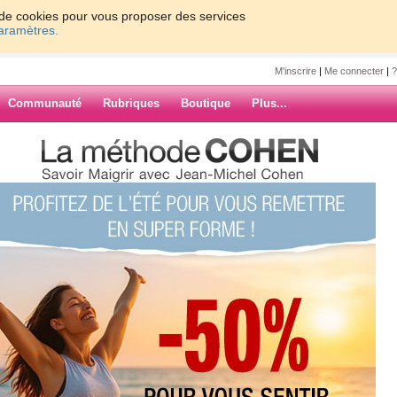
on de cookies pour vous proposer des services
paramètres.
M'inscrire
|
Me connecter
|
?
Communauté
Rubriques
Boutique
Plus...
7
8
9
10
Suiv. ›
»
ARCHIVES