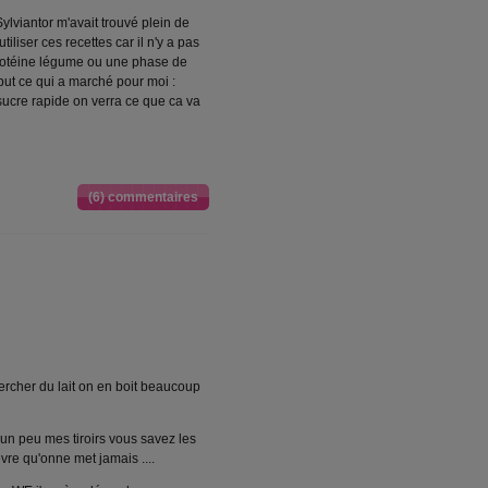
lviantor m'avait trouvé plein de
iliser ces recettes car il n'y a pas
protéine légume ou une phase de
but ce qui a marché pour moi :
sucre rapide on verra ce que ca va
(6) commentaires
hercher du lait on en boit beaucoup
e un peu mes tiroirs vous savez les
èvre qu'onne met jamais ....