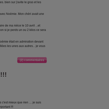
. bien sur j'avite le gras et les
avec Noémie. Mon chéri avait une
ire de ma nièce le 10 avril ...et
 bon si je perds un ou 2 kilos ce sera
oémie était en admiration devant
llées les unes aux autres... je vous
(2) commentaires
!!!
c'est mieux que rien .... je suis
portant !!!