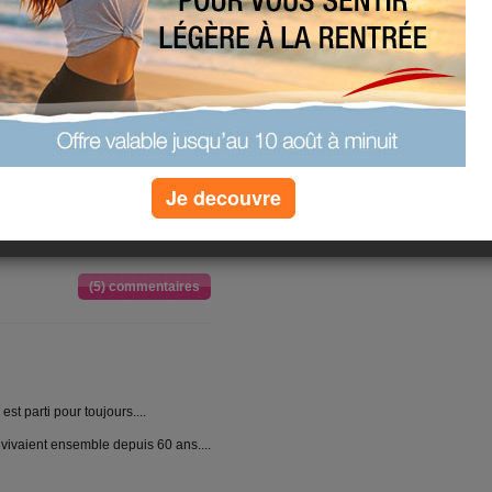
p de travail à faire à la maison, on
anche s'est déposée partout... donc
re, il y en a même dans les placards
ncours d'attelage, c'était super
 pars chez maman j'y vais tous les
Je decouvre
i aussi.
 c'est promis.... de
(5) commentaires
t parti pour toujours....
t vivaient ensemble depuis 60 ans....