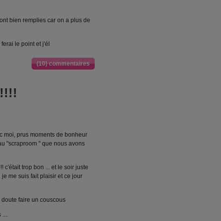
nt bien remplies car on a plus de
erai le point et j'él
(10) commentaires
!!!
vec moi, prus moments de bonheur
reau "scraproom " que nous avons
était trop bon ... et le soir juste
je me suis fait plaisir et ce jour
s doute faire un couscous
....