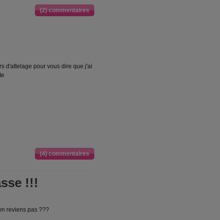
(2) commentaires
 d'attelage pour vous dire que j'ai
te
(4) commentaires
sse !!!
j'en reviens pas ???