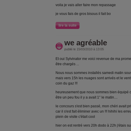
voila je vais aller faire mon repassage
je vous fais de gros bisous il fait bo
lire la suite
we agréable
publié le 15/03/2010 à 13:05
Et oui Sylvinator me voici revenue de ma promena
être chargés ...
Nous nous sommes installés samedi matin sous un
mais vers 15h les nuages sont arrivés et le ven
coin du gaz !!!
heureusement que nous sommes bien équipé car 
être un peu fou il y a avait 1° le matin....
le concours s'est bien passé, mon chéri avait 
car il s'est fait éliminer avec un !!! hihihi les er
plein de visite c'était cool
hier on est rentré vers 20h dodo à 22h j'étais s