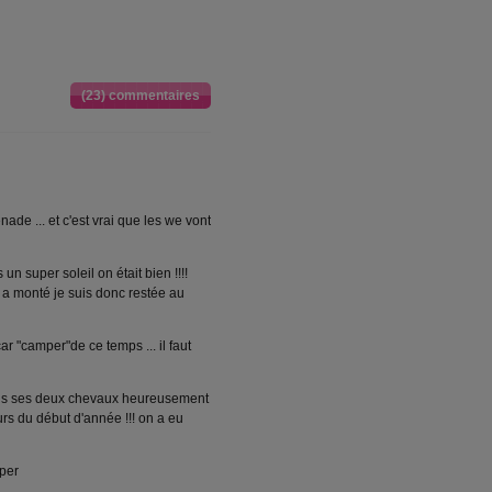
(23) commentaires
de ... et c'est vrai que les we vont
 super soleil on était bien !!!!
t a monté je suis donc restée au
"camper"de ce temps ... il faut
pris ses deux chevaux heureusement
reurs du début d'année !!! on a eu
uper