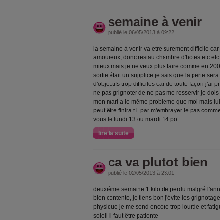
semaine à venir
publié le 06/05/2013 à 09:22
la semaine à venir va etre surement difficile c
amoureux, donc restau chambre d'hotes etc etc .
mieux mais je ne veux plus faire comme en 200
sortie était un supplice je sais que la perte sera
d'objectifs trop difficiles car de toute façon j'ai
ne pas grignoter de ne pas me resservir je dois
mon mari a le même problème que moi mais lui n'
peut être finira t il par m'embrayer le pas comme
vous le lundi 13 ou mardi 14 po
lire la suite
ca va plutot bien
publié le 02/05/2013 à 23:01
deuxième semaine 1 kilo de perdu malgré l'annive
bien contente, je tiens bon j'évite les grignotage
physique je me send encore trop lourde et fatig
soleil il faut être patiente