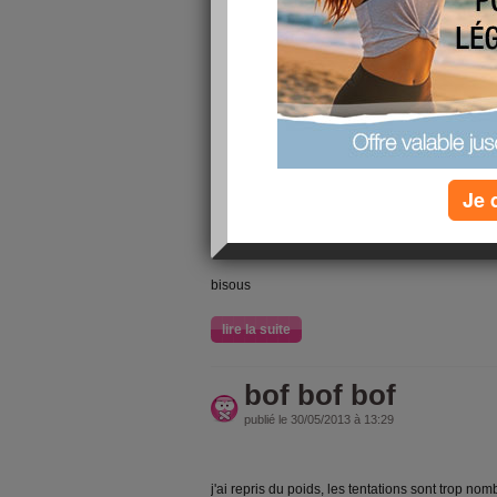
bonjour,
je suis toujours au meme point j'ai meme repris
je suis lourde je n'arrive pas à mettre mes ch
rien ne va plus, j
j'ai un mariage ce we je n'ai meme pas eu envi
grrrrrr
Je 
sinon je vais voir le chirurgien vendredi pour 
gastrectomie je veux de l'aide efficace
a suivre
bisous
lire la suite
bof bof bof
publié le 30/05/2013 à 13:29
j'ai repris du poids, les tentations sont trop no