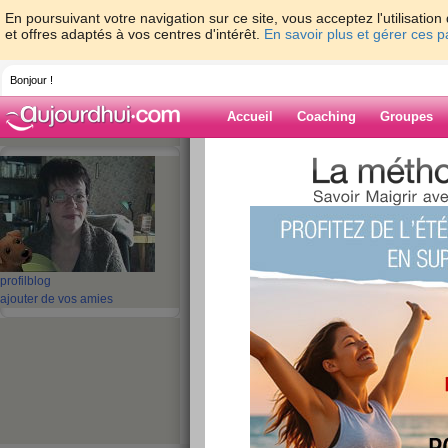
En poursuivant votre navigation sur ce site, vous acceptez l'utilisati
et offres adaptés à vos centres d'intérêt.
En savoir plus et gérer ces 
Bonjour !
Accueil
Coaching
Groupes
Accueil
>
espaces
>
anick08
Blog de anick08
aide blog
profil
blog
ajouter de vos amies
1 - 10 de 430
«
1 - 10
11 - 20
21 - 30
31 - 40
41 - 43
»
«
‹ Préc.
1
2
3
4
5
6
décision
publié le 26/06/2013 à 07:43