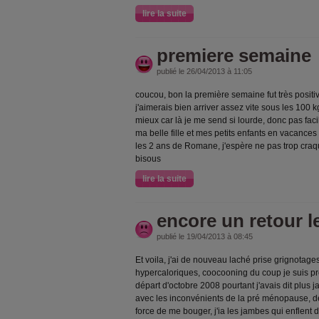
lire la suite
premiere semaine
publié le 26/04/2013 à 11:05
coucou, bon la première semaine fut très positive
j'aimerais bien arriver assez vite sous les 100
mieux car là je me send si lourde, donc pas faci
ma belle fille et mes petits enfants en vacances 
les 2 ans de Romane, j'espère ne pas trop craqu
bisous
lire la suite
encore un retour 
publié le 19/04/2013 à 08:45
Et voila, j'ai de nouveau laché prise grignotage
hypercaloriques, coocooning du coup je suis 
départ d'octobre 2008 pourtant j'avais dit plus j
avec les inconvénients de la pré ménopause, de l'
force de me bouger, j'ia les jambes qui enflent 