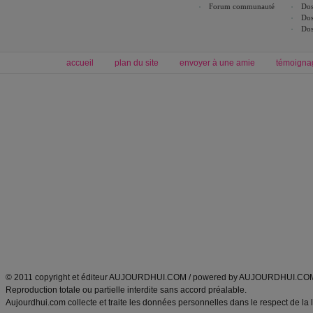
Forum communauté
Dos
Dos
Dos
accueil
plan du site
envoyer à une amie
témoigna
Forum minceur
Forum cuisine
Commencer un régime
boissons, vins et cocktails
Alimentation équilibrée et nutrition
astuces et bons plans
Minceur
Recette cuisine
exercices physiques
recette facile
produits minceur
Recette poulet
Tags
:
ventre plat
|
maigrir des fesses
|
abdominaux
|
régime américain
|
régime mayo
|
Découvrez aussi
:
exercices abdominaux
|
recette wok
|
ANXA Partenaires
:
Recette
de cuisine |
Recette cuisine
|
© 2011 copyright et éditeur AUJOURDHUI.COM / powered by AUJOURDHUI.CO
Reproduction totale ou partielle interdite sans accord préalable.
Aujourdhui.com collecte et traite les données personnelles dans le respect de la 