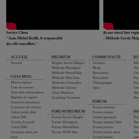
Service Client
ils ont réussi leur rég
"Jean-Michel Berille, le responsable
- Méthode Savoir Maig
des télé-conseillers."
ACCUEIL
PREMIUM
COMMUNAUTÉ
RU
Accueil
Régime Savoir Maigrir
Groupes
Min
Méthode Montignac
Blogs
Nut
Méthode MentalSlim
Rencontres
Cui
COACHING
Méthode Slim Data
Bons plans
Psy
Menus régime
Méthodes Naturelles
Témoignages
For
Liste de courses
Méthode Chrono-
Quiz
Gro
Suivi des mensurations
Géno-Nutrition
Ma
Réglette de régime
Coaching Grossesse
Bea
FORUM
Exercices physiques
Compteur de calories
Forum minceur
FORUM PREMIUM
DO
Calcul poids idéal
Forum cuisine
Calcul IMC
Forum Savoir Maigrir
Forum grossesse
Dos
Courbe de poids
Forum Montignac
Forum maman bébé
Dos
Calcul IMG
Forum MentalSlim
Forum psycho
Dos
Grossesse mois par
Forum SLIM data
Forum forme santé
Dos
mois
Forum beauté
san