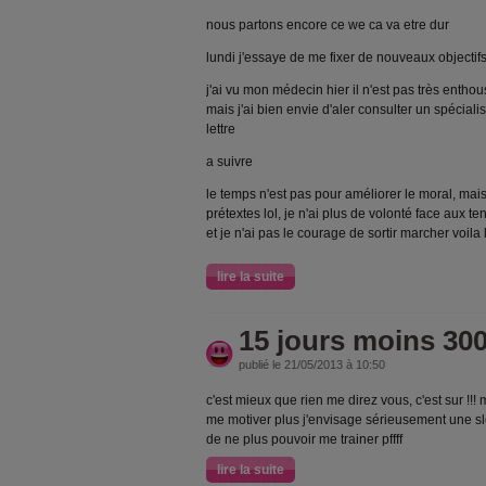
nous partons encore ce we ca va etre dur
lundi j'essaye de me fixer de nouveaux objectifs 
j'ai vu mon médecin hier il n'est pas très entho
mais j'ai bien envie d'aler consulter un spéciali
lettre
a suivre
le temps n'est pas pour améliorer le moral, ma
prétextes lol, je n'ai plus de volonté face aux ten
et je n'ai pas le courage de sortir marcher voila l
lire la suite
15 jours moins 30
publié le 21/05/2013 à 10:50
c'est mieux que rien me direz vous, c'est sur !!! 
me motiver plus j'envisage sérieusement une sle
de ne plus pouvoir me trainer pffff
lire la suite