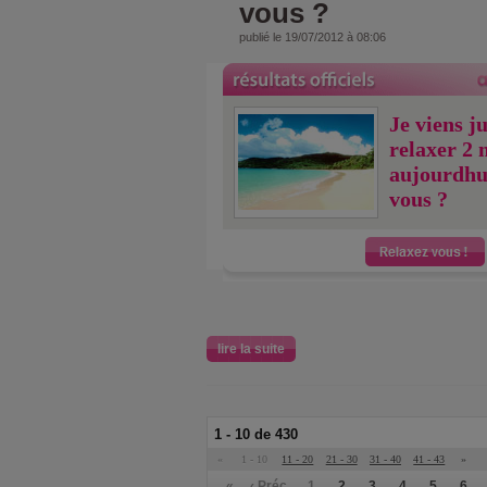
vous ?
publié le 19/07/2012 à 08:06
Je viens j
relaxer 2 
aujourdhu
vous ?
lire la suite
1 - 10 de 430
«
1 - 10
11 - 20
21 - 30
31 - 40
41 - 43
»
«
‹ Préc.
1
2
3
4
5
6